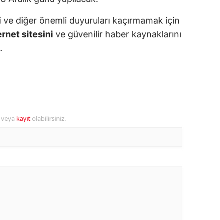
ozgat
eri ve diğer önemli duyuruları kaçırmamak için
rnet sitesini
ve güvenilir haber kaynaklarını
onguldak
.
ksaray
ayburt
araman
ırıkkale
r veya
kayıt
olabilirsiniz.
atman
ırnak
artın
rdahan
ğdır