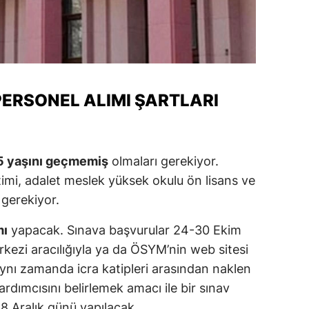
amsun
irt
inop
PERSONEL ALIMI ŞARTLARI
ivas
ekirdağ
35 yaşını geçmemiş
olmaları gerekiyor.
okat
timi, adalet meslek yüksek okulu ön lisans ve
rabzon
gerekiyor.
unceli
mı
yapacak. Sınava başvurular 24-30 Ekim
ezi aracılığıyla ya da ÖSYM’nin web sitesi
anlıurfa
Aynı zamanda icra katipleri arasından naklen
şak
rdımcısını belirlemek amacı ile bir sınav
an
 8 Aralık günü yapılacak.