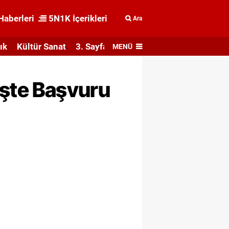
Haberleri
5N1K İçerikleri
Ara
ık
Kültür Sanat
3. Sayfa
MENÜ
İşte Başvuru