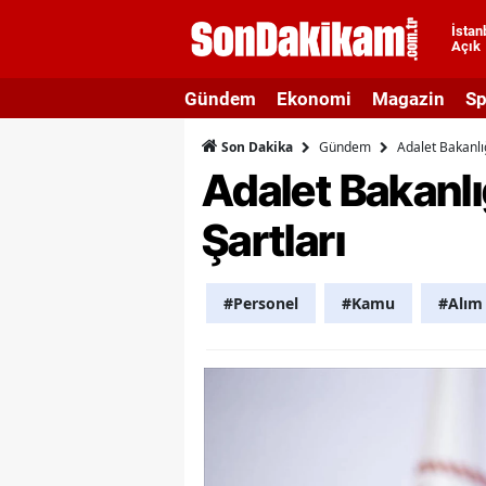
İstan
Açık
A
Gündem
Ekonomi
Magazin
Sp
A
Gündem
Adalet Bakanlı
Son Dakika
A
Adalet Bakanlı
A
Şartları
A
A
#Personel
#Kamu
#Alım
A
A
A
B