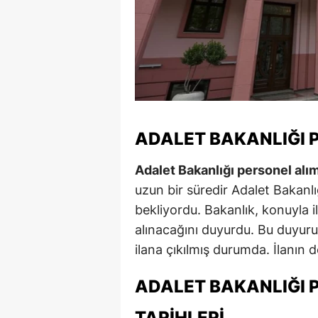
M
İ
İ
K
ADALET BAKANLIĞI 
K
K
Adalet Bakanlığı personel alı
uzun bir süredir Adalet Bakanlı
Kı
bekliyordu. Bakanlık, konuyla i
K
alınacağını duyurdu. Bu duyuru
ilana çıkılmış durumda. İlanın d
K
K
ADALET BAKANLIĞI 
K
TARIHLERI