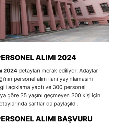
ersin
stanbul
zmir
ars
PERSONEL ALIMI 2024
astamonu
ayseri
mı 2024
detayları merak ediliyor. Adaylar
ğı’nın personel alım ilanı yayınlamasını
rklareli
lgili açıklama yaptı ve 300 personel
ırşehir
ya göre 35 yaşını geçmeyen 300 kişi için
etaylarında şartlar da paylaşıldı.
ocaeli
onya
PERSONEL ALIMI BAŞVURU
ütahya