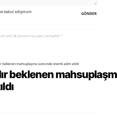
alova
e kabul ediyorum
GÖNDER
arabük
lis
yorum yok, ilk yorumu siz yazın, tartışalım *
smaniye
üzce
dır beklenen mahsuplaşma sürecinde önemli adım atıldı
rdır beklenen mahsuplaş
ıldı