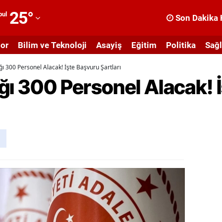
25
°
bul
Son Dakika 
dana
or
Bilim ve Teknoloji
Asayiş
Eğitim
Politika
Sağl
dıyaman
ğı 300 Personel Alacak! İşte Başvuru Şartları
fyonkarahisar
ğı 300 Personel Alacak! 
ğrı
masya
nkara
ntalya
rtvin
ydın
alıkesir