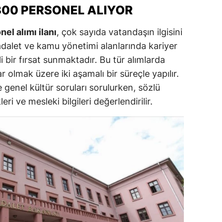
300 PERSONEL ALIYOR
dirne
el alımı ilanı
, çok sayıda vatandaşın ilgisini
lazığ
, adalet ve kamu yönetimi alanlarında kariyer
rzincan
 bir fırsat sunmaktadır. Bu tür alımlarda
rzurum
ar olmak üzere iki aşamalı bir süreçle yapılır.
 genel kültür soruları sorulurken, sözlü
skişehir
eri ve mesleki bilgileri değerlendirilir.
aziantep
iresun
ümüşhane
akkari
atay
sparta