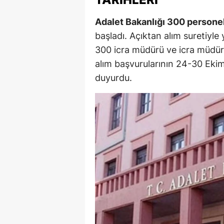
M
Adalet Bakanlığı 300 personel 
başladı. Açıktan alım suretiyle 
M
300 icra müdürü ve icra müdürü
K
alım başvurularının 24-30 Ekim
M
duyurdu.
M
M
N
N
O
R
S