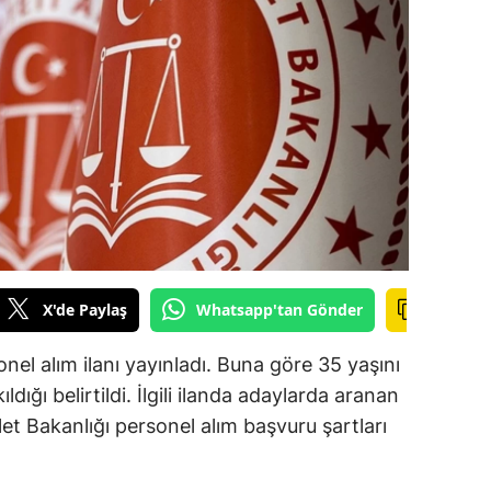
ilecik
ingöl
tlis
olu
urdur
ursa
anakkale
X'de Paylaş
Whatsapp'tan Gönder
ankırı
sonel alım ilanı yayınladı. Buna göre 35 yaşını
orum
ldığı belirtildi. İlgili ilanda adaylarda aranan
let Bakanlığı personel alım başvuru şartları
enizli
iyarbakır