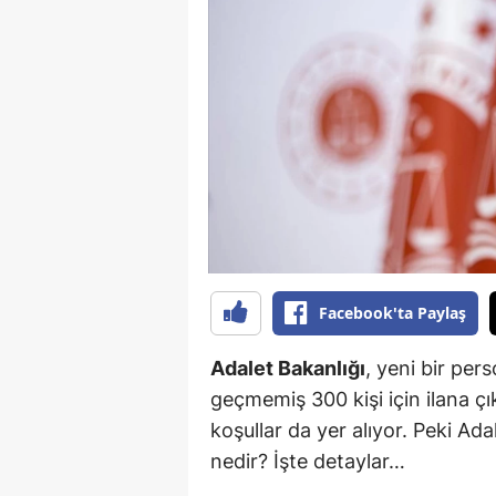
B
B
Bi
B
B
B
Ç
Facebook'ta Paylaş
Ç
Adalet Bakanlığı
, yeni bir per
Ç
geçmemiş 300 kişi için ilana çıkı
koşullar da yer alıyor. Peki Ada
D
nedir? İşte detaylar…
D