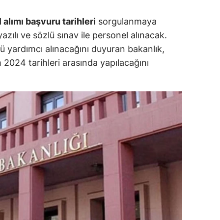
alatya
alımı başvuru tarihleri
sorgulanmaya
yazılı ve sözlü sınav ile personel alınacak.
anisa
 yardımcı alınacağını duyuran bakanlık,
ahramanmaraş
 2024 tarihleri arasında yapılacağını
ardin
uğla
uş
evşehir
iğde
rdu
ize
akarya