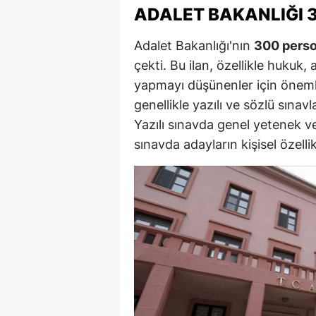
ADALET BAKANLIĞI 
E
Adalet Bakanlığı'nın
300 person
E
çekti. Bu ilan, özellikle hukuk
E
yapmayı düşünenler için önemli
E
genellikle yazılı ve sözlü sınavl
Yazılı sınavda genel yetenek ve
E
sınavda adayların kişisel özellikl
G
G
G
H
H
I