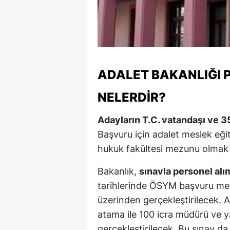
S
Si
S
ADALET BAKANLIĞI 
S
NELERDIR?
T
Adayların T.C. vatandaşı ve 
T
Başvuru için adalet meslek eği
T
hukuk fakültesi mezunu olmak 
T
Bakanlık,
sınavla personel alı
tarihlerinde ÖSYM başvuru merk
Ş
üzerinden gerçekleştirilecek. 
U
atama ile 100 icra müdürü ve ya
V
gerçekleştirilecek. Bu sınav da