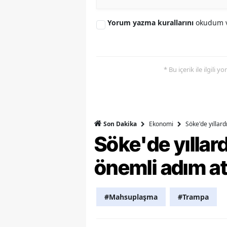
Y
Yorum yazma kurallarını
okudum v
K
Ki
* Bu içerik ile ilgili 
O
D
Ekonomi
Söke'de yıllar
Son Dakika
Söke'de yılla
önemli adım at
#Mahsuplaşma
#Trampa