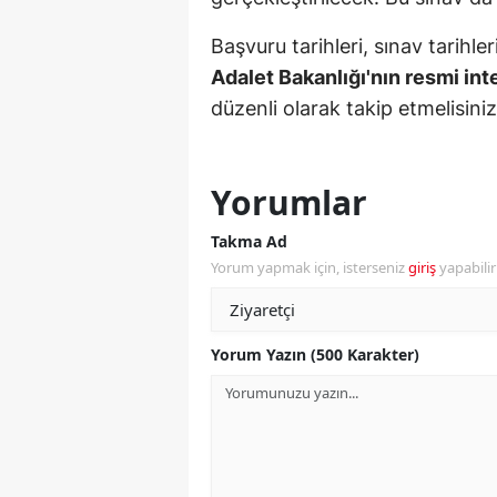
Y
Başvuru tarihleri, sınav tarihl
Adalet Bakanlığı'nın resmi inte
Z
düzenli olarak takip etmelisiniz
A
B
Yorumlar
K
Takma Ad
K
Yorum yapmak için, isterseniz
giriş
yapabili
B
Yorum Yazın (500 Karakter)
Ş
B
A
I