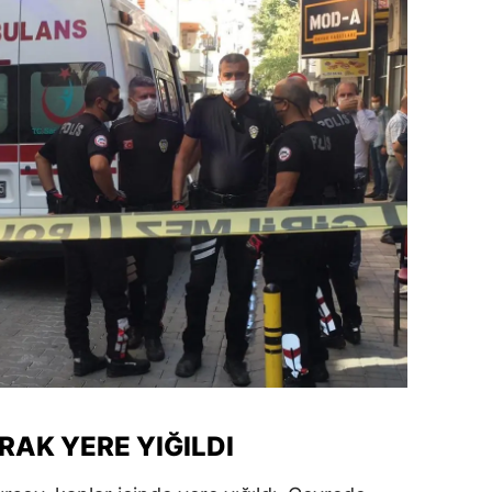
dirne
lazığ
rzincan
rzurum
skişehir
aziantep
iresun
ümüşhane
akkari
atay
AK YERE YIĞILDI
sparta