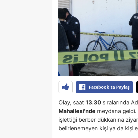
B
B
Bi
B
B
B
Ç
Facebook'ta Paylaş
Ç
Olay, saat
13.30
sıralarında Ad
Ç
Mahallesi'nde
meydana geldi. 
işlettiği berber dükkanına ziyar
D
belirlenemeyen kişi ya da kişiler
D