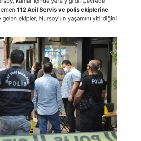
soy, kanlar içinde yere yığıldı. Çevrede
ersin
 hemen
112 Acil Servis ve polis ekiplerine
e gelen ekipler, Nursoy'un yaşamını yitirdiğini
stanbul
zmir
ars
astamonu
ayseri
rklareli
ırşehir
ocaeli
onya
ütahya