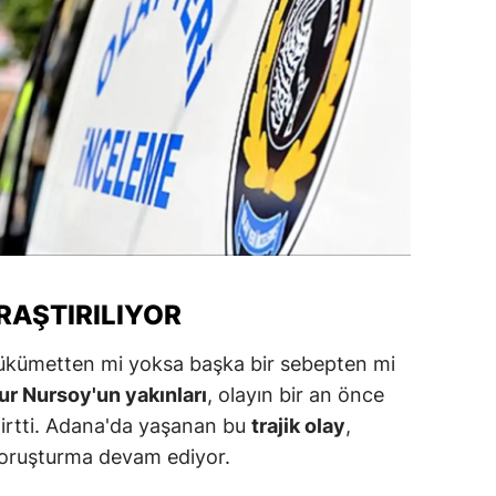
ozgat
onguldak
ksaray
ayburt
araman
ırıkkale
ARAŞTIRILIYOR
atman
ırnak
bir hükümetten mi yoksa başka bir sebepten mi
r Nursoy'un yakınları
, olayın bir an önce
artın
belirtti. Adana'da yaşanan bu
trajik olay
,
rdahan
Soruşturma devam ediyor.
ğdır