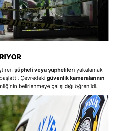
amsun
irt
inop
ivas
ARIYOR
ekirdağ
eştiren
şüpheli veya şüphelileri
yakalamak
okat
 başlattı. Çevredeki
güvenlik kameralarının
rabzon
liğinin belirlenmeye çalışıldığı öğrenildi.
unceli
anlıurfa
şak
an