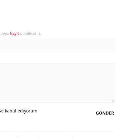
alova
arabük
r veya
kayıt
olabilirsiniz.
lis
smaniye
üzce
e kabul ediyorum
GÖNDER