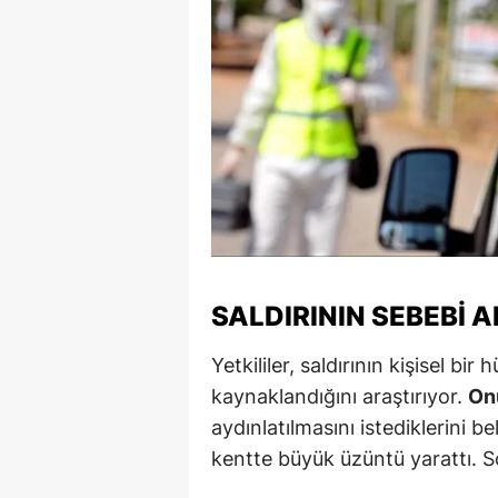
Y
Z
A
B
K
K
SALDIRININ SEBEBI 
B
Ş
Yetkililer, saldırının kişisel 
kaynaklandığını araştırıyor.
Onu
B
aydınlatılmasını istediklerini 
A
kentte büyük üzüntü yarattı. 
I