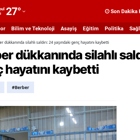
27
°
bul
Son Dakika 
ı
dana
or
Bilim ve Teknoloji
Asayiş
Eğitim
Politika
Sağl
dıyaman
 dükkanında silahlı saldırı: 24 yaşındaki genç hayatını kaybetti
fyonkarahisar
r dükkanında silahlı sald
ğrı
 hayatını kaybetti
masya
nkara
#Berber
ntalya
rtvin
ydın
alıkesir