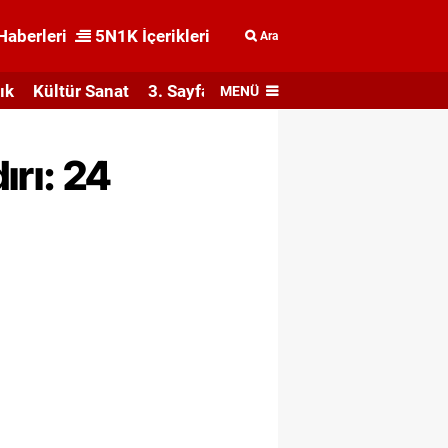
Haberleri
5N1K İçerikleri
Ara
ık
Kültür Sanat
3. Sayfa
MENÜ
ırı: 24