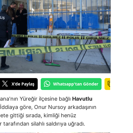
ilecik
ingöl
tlis
olu
urdur
ursa
anakkale
X'de Paylaş
Whatsapp'tan Gönder
ankırı
ana'nın Yüreğir ilçesine bağlı
Havutlu
orum
İddiaya göre, Onur Nursoy arkadaşının
ete gittiği sırada, kimliği henüz
enizli
 tarafından silahlı saldırıya uğradı.
iyarbakır