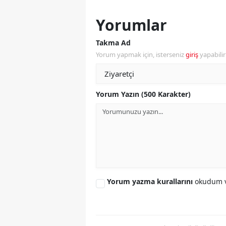
Yorumlar
Y
K
Takma Ad
Yorum yapmak için, isterseniz
giriş
yapabili
Ki
O
Yorum Yazın (500 Karakter)
D
Yorum yazma kurallarını
okudum v