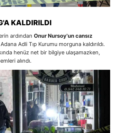
alatya
anisa
'A KALDIRILDI
ahramanmaraş
lerin ardından
Onur Nursoy'un cansız
 Adana Adli Tıp Kurumu morguna kaldırıldı.
ardin
akkında henüz net bir bilgiye ulaşamazken,
uğla
emleri alındı.
uş
evşehir
iğde
rdu
ize
akarya