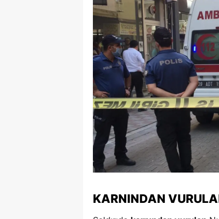
E
E
E
E
E
G
G
G
H
H
KARNINDAN VURULAR
I