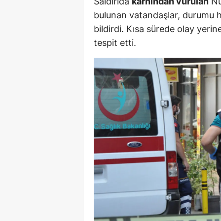
Saldırıda
karnından vurulan
Nur
M
bulunan vatandaşlar, durumu
bildirdi. Kısa sürede olay yerin
İ
tespit etti.
İ
K
K
K
Kı
K
K
K
K