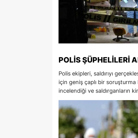
S
Si
S
S
POLIS ŞÜPHELILERI 
T
Polis ekipleri, saldırıyı gerçekl
T
için geniş çaplı bir soruşturma
T
incelendiği ve saldırganların kim
T
Ş
U
V