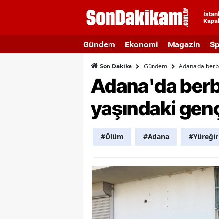
İstan
Kapal
A
Gündem
Ekonomi
Magazin
Sp
A
Gündem
Adana'da berber
Son Dakika
A
Adana'da berbe
A
yaşındaki genç
A
A
#Ölüm
#Adana
#Yüreğir
A
A
A
B