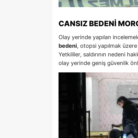
M
M
CANSIZ BEDENI MORG
K
Olay yerinde yapılan inceleme
bedeni
, otopsi yapılmak üzere
M
Yetkililer, saldırının nedeni h
M
olay yerinde geniş güvenlik önl
M
N
N
O
R
S