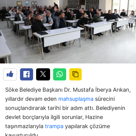
Söke Belediye Başkanı Dr. Mustafa İberya Arıkan,
yıllardır devam eden
mahsuplaşma
sürecini
sonuçlandırarak tarihi bir adım attı. Belediyenin
devlet borçlarıyla ilgili sorunlar, Hazine
taşınmazlarıyla
trampa
yapılarak çözüme
kavuşturuldu.