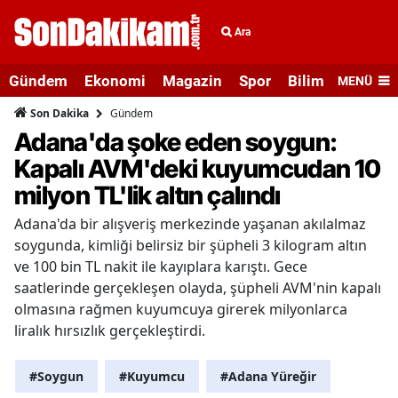
Ara
Gündem
Ekonomi
Magazin
Spor
Bilim ve Teknolo
MENÜ
Gündem
Son Dakika
Adana'da şoke eden soygun:
Kapalı AVM'deki kuyumcudan 10
milyon TL'lik altın çalındı
Adana'da bir alışveriş merkezinde yaşanan akılalmaz
soygunda, kimliği belirsiz bir şüpheli 3 kilogram altın
ve 100 bin TL nakit ile kayıplara karıştı. Gece
saatlerinde gerçekleşen olayda, şüpheli AVM'nin kapalı
olmasına rağmen kuyumcuya girerek milyonlarca
liralık hırsızlık gerçekleştirdi.
#Soygun
#Kuyumcu
#Adana Yüreğir