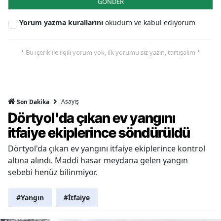
GÖNDER
Yorum yazma kurallarını
okudum ve kabul ediyorum
* Bu içerik ile ilgili yorum yok, ilk yorumu siz yazın, tartışalım *
Asayiş
Son Dakika
Dörtyol'da çıkan ev yangını
itfaiye ekiplerince söndürüldü
Dörtyol'da çıkan ev yangını itfaiye ekiplerince kontrol
altına alındı. Maddi hasar meydana gelen yangın
sebebi henüz bilinmiyor.
#Yangın
#İtfaiye