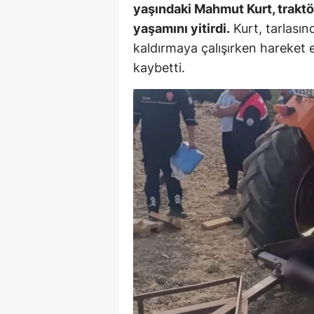
yaşındaki Mahmut Kurt, traktör
E
yaşamını yitirdi.
Kurt, tarlasın
E
kaldırmaya çalışırken hareket 
kaybetti.
E
E
E
G
G
G
H
H
I