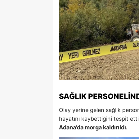
S
Si
S
S
T
T
T
SAĞLIK PERSONELIN
T
Olay yerine gelen sağlık perso
Ş
hayatını kaybettiğini tespit ett
U
Adana’da morga kaldırıldı.
V