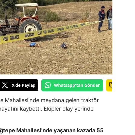
ilecik
ingöl
tlis
olu
urdur
ursa
anakkale
X'de Paylaş
Whatsapp'tan Gönder
ankırı
pe Mahallesi'nde meydana gelen traktör
orum
yatını kaybetti. Ekipler olay yerinde
enizli
iyarbakır
ağtepe Mahallesi'nde yaşanan kazada 55