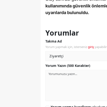
kullanımında güvenlik önlemle
Y
uyarılarda bulunuldu.
K
Ki
Yorumlar
O
Takma Ad
Yorum yapmak için, isterseniz
giriş
yapabili
D
Yorum Yazın (500 Karakter)
Yorum yazma kurallarını
okudum v