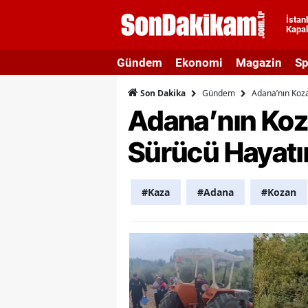
İstan
Kapal
A
Gündem
Ekonomi
Magazin
Sp
A
Gündem
Adana’nın Koza
Son Dakika
A
Adana’nın Koza
A
Sürücü Hayatın
A
A
#Kaza
#Adana
#Kozan
A
A
A
B