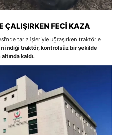
ersin
stanbul
 ÇALIŞIRKEN FECI KAZA
zmir
’nde tarla işleriyle uğraşırken traktörle
ars
n indiği traktör, kontrolsüz bir şekilde
altında kaldı.
astamonu
ayseri
rklareli
ırşehir
ocaeli
onya
ütahya