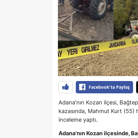
B
B
Bi
B
B
B
Ç
Facebook'ta Paylaş
Ç
Adana'nın Kozan ilçesi, Bağte
Ç
kazasında, Mahmut Kurt (55) ha
inceleme yaptı.
D
D
Adana'nın Kozan ilçesinde, B