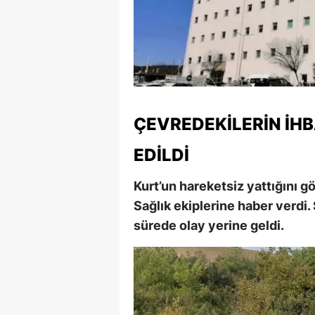
M
M
K
M
ÇEVREDEKILERIN İHB
M
EDILDI
M
Kurt’un hareketsiz yattığını g
N
Sağlık ekiplerine haber verdi. 
N
sürede olay yerine geldi.
O
R
S