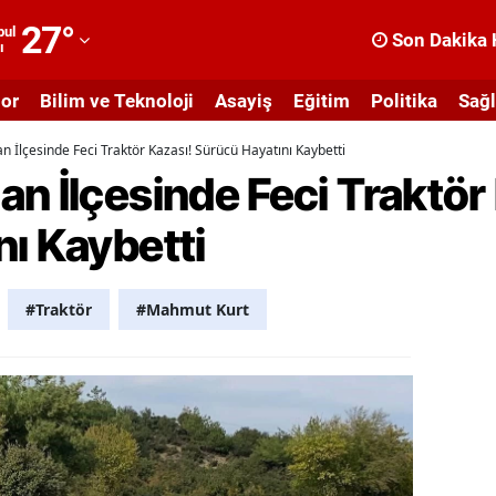
27
°
bul
Son Dakika 
ı
dana
or
Bilim ve Teknoloji
Asayiş
Eğitim
Politika
Sağl
dıyaman
n İlçesinde Feci Traktör Kazası! Sürücü Hayatını Kaybetti
fyonkarahisar
n İlçesinde Feci Traktör
ğrı
ı Kaybetti
masya
nkara
#Traktör
#Mahmut Kurt
ntalya
rtvin
ydın
alıkesir