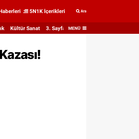
Haberleri
5N1K İçerikleri
Ara
ık
Kültür Sanat
3. Sayfa
MENÜ
 Kazası!