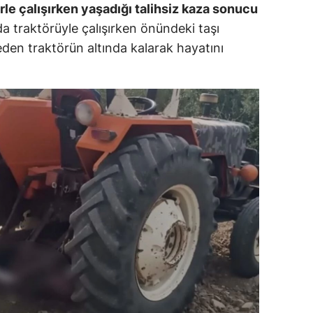
le çalışırken yaşadığı talihsiz kaza sonucu
dirne
da traktörüyle çalışırken önündeki taşı
lazığ
eden traktörün altında kalarak hayatını
rzincan
rzurum
skişehir
aziantep
iresun
ümüşhane
akkari
atay
sparta