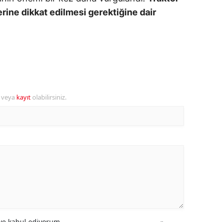
rine dikkat edilmesi gerektiğine dair
alova
arabük
lis
smaniye
r veya
kayıt
olabilirsiniz.
üzce
e kabul ediyorum