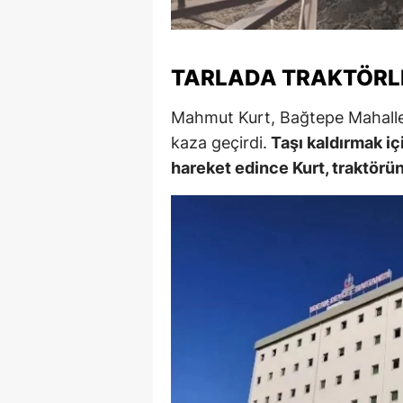
M
İ
TARLADA TRAKTÖRLE
İ
Mahmut Kurt, Bağtepe Mahallesi
K
kaza geçirdi.
Taşı kaldırmak içi
hareket edince Kurt, traktörün 
K
K
Kı
K
K
K
K