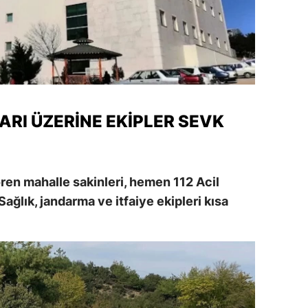
alatya
anisa
ahramanmaraş
ardin
ARI ÜZERINE EKIPLER SEVK
uğla
uş
ören mahalle sakinleri, hemen 112 Acil
evşehir
Sağlık, jandarma ve itfaiye ekipleri kısa
iğde
rdu
ize
akarya