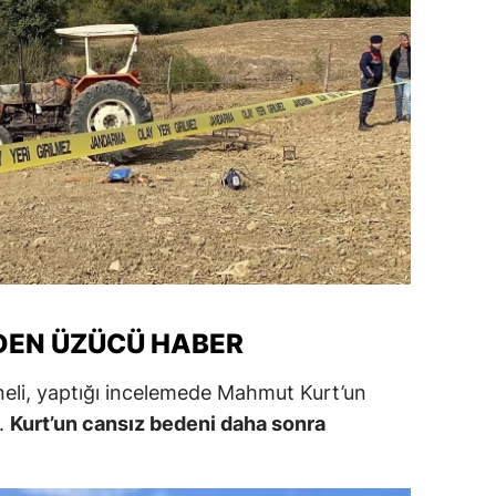
amsun
irt
inop
ivas
ekirdağ
okat
rabzon
DEN ÜZÜCÜ HABER
unceli
neli, yaptığı incelemede Mahmut Kurt’un
anlıurfa
i.
Kurt’un cansız bedeni daha sonra
şak
an