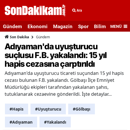
Ara
Gündem
Ekonomi
Magazin
Spor
Bilim ve Teknolo
MENÜ
Gündem
Son Dakika
Adıyaman'da uyuşturucu
suçlusu F.B. yakalandı: 15 yıl
hapis cezasına çarptırıldı
Adıyaman'da uyuşturucu ticareti suçundan 15 yıl hapis
cezası bulunan F.B. yakalandı. Gölbaşı İlçe Emniyet
Müdürlüğü ekipleri tarafından yakalanan şahıs,
tutuklanarak cezaevine gönderildi. İşte detaylar...
#Hapis
#Uyuşturucu
#Gölbaşı
#Adıyaman
#Yakalandı