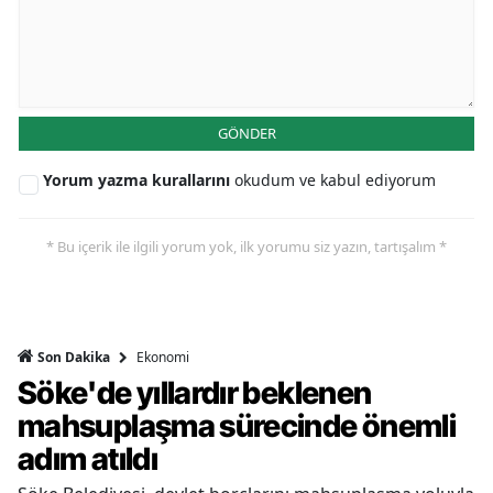
GÖNDER
Yorum yazma kurallarını
okudum ve kabul ediyorum
* Bu içerik ile ilgili yorum yok, ilk yorumu siz yazın, tartışalım *
Ekonomi
Son Dakika
Söke'de yıllardır beklenen
mahsuplaşma sürecinde önemli
adım atıldı