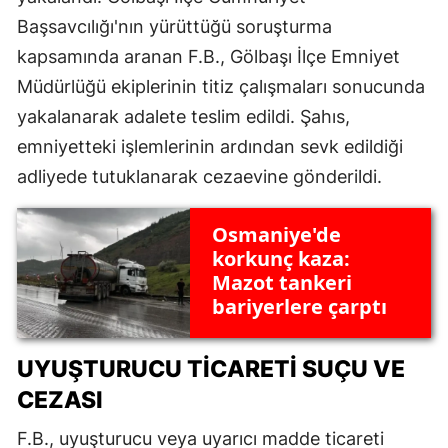
Başsavcılığı'nın yürüttüğü soruşturma
kapsamında aranan F.B., Gölbaşı İlçe Emniyet
Müdürlüğü ekiplerinin titiz çalışmaları sonucunda
yakalanarak adalete teslim edildi. Şahıs,
emniyetteki işlemlerinin ardından sevk edildiği
adliyede tutuklanarak cezaevine gönderildi.
Osmaniye'de
korkunç kaza:
Mazot tankeri
bariyerlere çarptı
UYUŞTURUCU TICARETI SUÇU VE
CEZASI
F.B., uyuşturucu veya uyarıcı madde ticareti