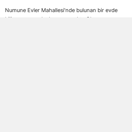
Numune Evler Mahallesi'nde bulunan bir evde
bilinmeyen nedenle yangın çıktı. Olay,
çevredekiler tarafından fark edilerek yetkililere
bildirildi.
Hatay Büyükşehir Belediyesi'ne bağlı itfaiye