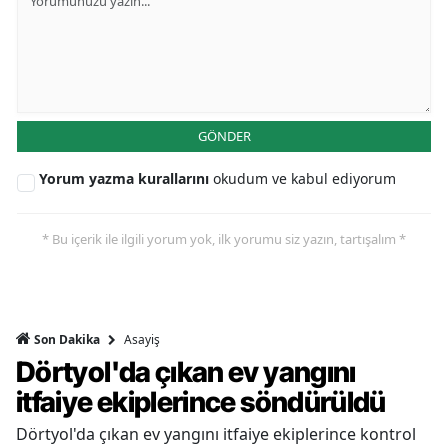
GÖNDER
Yorum yazma kurallarını
okudum ve kabul ediyorum
* Bu içerik ile ilgili yorum yok, ilk yorumu siz yazın, tartışalım *
Asayiş
Son Dakika
Dörtyol'da çıkan ev yangını
itfaiye ekiplerince söndürüldü
Dörtyol'da çıkan ev yangını itfaiye ekiplerince kontrol