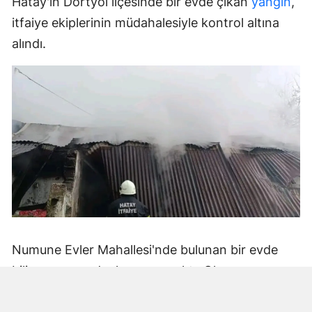
Hatay'ın Dörtyol ilçesinde bir evde çıkan
yangın
,
itfaiye ekiplerinin müdahalesiyle kontrol altına
alındı.
Numune Evler Mahallesi'nde bulunan bir evde
bilinmeyen nedenle yangın çıktı. Olay,
çevredekiler tarafından fark edilerek yetkililere