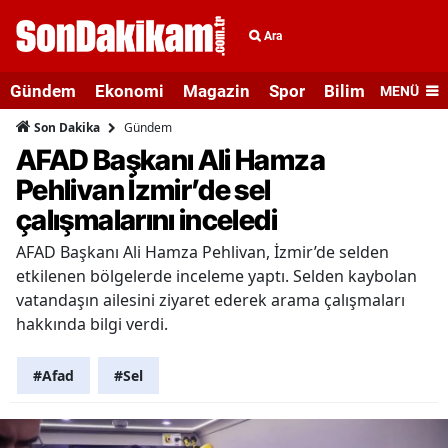
Ara
Gündem
Ekonomi
Magazin
Spor
Bilim ve Teknolo
MENÜ
Gündem
Son Dakika
AFAD Başkanı Ali Hamza
Pehlivan İzmir’de sel
çalışmalarını inceledi
AFAD Başkanı Ali Hamza Pehlivan, İzmir’de selden
etkilenen bölgelerde inceleme yaptı. Selden kaybolan
vatandaşın ailesini ziyaret ederek arama çalışmaları
hakkında bilgi verdi.
#Afad
#Sel