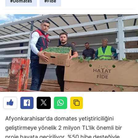
#Domates
#Fide
Afyonkarahisar'da domates yetiştiriciliğini
geliştirmeye yönelik 2 milyon TL'lik önemli bir
proje hayata geçiriliyor. %50 hibe desteğiyle