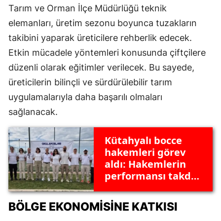
Tarım ve Orman İlçe Müdürlüğü teknik
elemanları, üretim sezonu boyunca tuzakların
takibini yaparak üreticilere rehberlik edecek.
Etkin mücadele yöntemleri konusunda çiftçilere
düzenli olarak eğitimler verilecek. Bu sayede,
üreticilerin bilinçli ve sürdürülebilir tarım
uygulamalarıyla daha başarılı olmaları
sağlanacak.
Kütahyalı bocce
hakemleri görev
aldı: Hakemlerin
performansı takdir
topladı
BÖLGE EKONOMISINE KATKISI