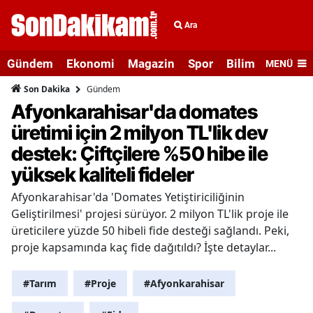
Ara
Gündem
Ekonomi
Magazin
Spor
Bilim ve Teknolo
MENÜ
Gündem
Son Dakika
Afyonkarahisar'da domates
üretimi için 2 milyon TL'lik dev
destek: Çiftçilere %50 hibe ile
yüksek kaliteli fideler
Afyonkarahisar'da 'Domates Yetiştiriciliğinin
Geliştirilmesi' projesi sürüyor. 2 milyon TL'lik proje ile
üreticilere yüzde 50 hibeli fide desteği sağlandı. Peki,
proje kapsamında kaç fide dağıtıldı? İşte detaylar...
#Tarım
#Proje
#Afyonkarahisar