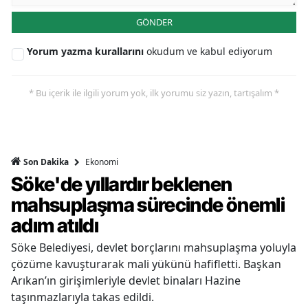
GÖNDER
Yorum yazma kurallarını
okudum ve kabul ediyorum
* Bu içerik ile ilgili yorum yok, ilk yorumu siz yazın, tartışalım *
Ekonomi
Son Dakika
Söke'de yıllardır beklenen
mahsuplaşma sürecinde önemli
adım atıldı
Söke Belediyesi, devlet borçlarını mahsuplaşma yoluyla
çözüme kavuşturarak mali yükünü hafifletti. Başkan
Arıkan’ın girişimleriyle devlet binaları Hazine
taşınmazlarıyla takas edildi.