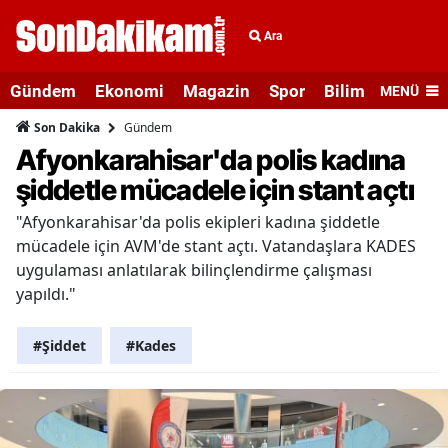
Ara
Gündem
Ekonomi
Magazin
Spor
Bilim ve Teknolo
MENÜ
Gündem
Son Dakika
Afyonkarahisar'da polis kadına
şiddetle mücadele için stant açtı
"Afyonkarahisar'da polis ekipleri kadına şiddetle
mücadele için AVM'de stant açtı. Vatandaşlara KADES
uygulaması anlatılarak bilinçlendirme çalışması
yapıldı."
#Şiddet
#Kades