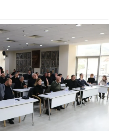
alova
arabük
lis
smaniye
üzce