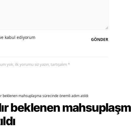
ozgat
onguldak
ksaray
e kabul ediyorum
GÖNDER
ayburt
araman
yorum yok, ilk yorumu siz yazın, tartışalım *
ırıkkale
atman
ırnak
dır beklenen mahsuplaşma sürecinde önemli adım atıldı
rdır beklenen mahsuplaş
artın
ıldı
rdahan
ğdır