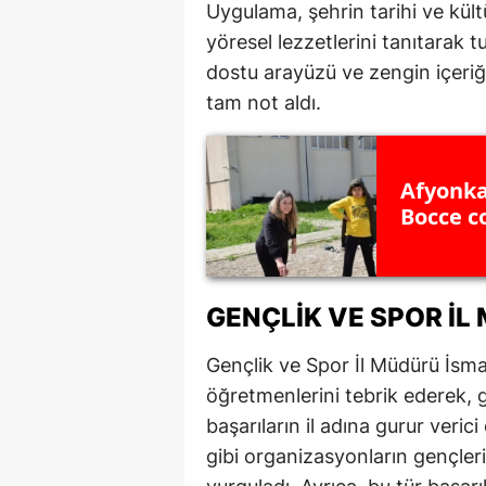
Uygulama, şehrin tarihi ve kültü
M
yöresel lezzetlerini tanıtarak t
dostu arayüzü ve zengin içeriğ
İ
tam not aldı.
İ
K
Afyonka
K
Bocce c
K
Kı
GENÇLIK VE SPOR İL
K
Gençlik ve Spor İl Müdürü İsma
K
öğretmenlerini tebrik ederek, g
başarıların il adına gurur ver
K
gibi organizasyonların gençler
K