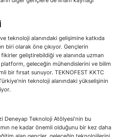
ıların diğer gençlere de ilham kaynağı
alatya
anisa
I
ahramanmaraş
e teknoloji alanındaki gelişimine katkıda
n biri olarak öne çıkıyor. Gençlerin
ardin
i fikirler geliştirebildiği ve alanında uzman
uğla
bu platform, geleceğin mühendislerini ve bilim
uş
nemli bir fırsat sunuyor. TEKNOFEST KKTC
ürkiye'nin teknoloji alanındaki yükselişinin
evşehir
iyor.
iğde
rdu
i Deneyap Teknoloji Atölyesi'nin bu
ize
ırımın ne kadar önemli olduğunu bir kez daha
akarya
ğitim alan gençler, geleceğin teknolojilerini