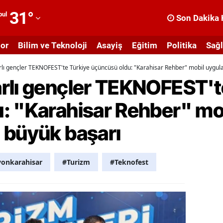
31
°
bul
Son Dakika 
dana
or
Bilim ve Teknoloji
Asayiş
Eğitim
Politika
Sağl
dıyaman
lı gençler TEKNOFEST'te Türkiye üçüncüsü oldu: "Karahisar Rehber" mobil uygul
fyonkarahisar
rlı gençler TEKNOFEST't
ğrı
: "Karahisar Rehber" mo
masya
 büyük başarı
nkara
ntalya
yonkarahisar
#Turizm
#Teknofest
rtvin
ydın
alıkesir