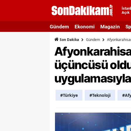
İstan
Açık
A
Gündem
Ekonomi
Magazin
Sp
A
Gündem
Afyonkarahisar
Son Dakika
A
Afyonkarahisa
A
üçüncüsü oldu
A
uygulamasıyla
A
A
#Türkiye
#Teknoloji
#Af
A
A
B