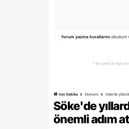
Y
Z
A
Yorum yazma kurallarını
okudum v
B
K
* Bu içerik ile ilgili 
K
B
Ş
Ekonomi
Söke'de yıllar
Son Dakika
Söke'de yılla
B
önemli adım at
A
I