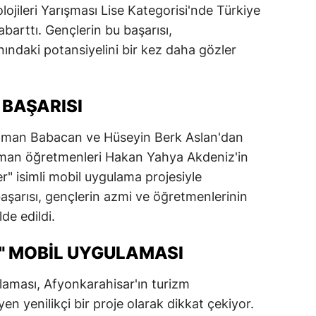
jileri Yarışması Lise Kategorisi'nde Türkiye
dirne
arttı. Gençlerin bu başarısı,
lazığ
nındaki potansiyelini bir kez daha gözler
rzincan
 BAŞARISI
rzurum
skişehir
lman Babacan ve Hüseyin Berk Aslan'dan
man öğretmenleri Hakan Yahya Akdeniz'in
aziantep
r" isimli mobil uygulama projesiyle
iresun
başarısı, gençlerin azmi ve öğretmenlerinin
de edildi.
ümüşhane
akkari
" MOBIL UYGULAMASI
atay
laması, Afyonkarahisar'ın turizm
en yenilikçi bir proje olarak dikkat çekiyor.
sparta