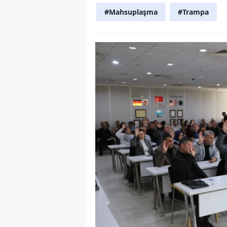
#Mahsuplaşma
#Trampa
Y
K
Ki
O
D