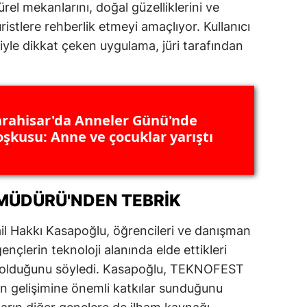
rel mekanlarını, doğal güzelliklerini ve
ersin
uristlere rehberlik etmeyi amaçlıyor. Kullanıcı
iyle dikkat çeken uygulama, jüri tarafından
stanbul
zmir
ars
rahisar'da Anneler Günü'nde
astamonu
oşkusu: Anne ve çocuklar yarıştı
ayseri
rklareli
 MÜDÜRÜ'NDEN TEBRIK
ırşehir
il Hakkı Kasapoğlu, öğrencileri ve danışman
ocaeli
ençlerin teknoloji alanında elde ettikleri
ici olduğunu söyledi. Kasapoğlu, TEKNOFEST
onya
in gelişimine önemli katkılar sunduğunu
ütahya