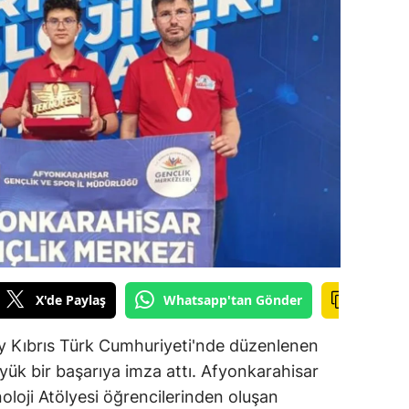
ilecik
ingöl
tlis
olu
urdur
ursa
anakkale
ankırı
X'de Paylaş
Whatsapp'tan Gönder
orum
ey Kıbrıs Türk Cumhuriyeti'nde düzenlenen
enizli
 bir başarıya imza attı. Afyonkarahisar
iyarbakır
loji Atölyesi öğrencilerinden oluşan