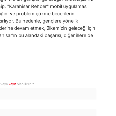
hip. "Karahisar Rehber" mobil uygulaması
amsun
ılığını ve problem çözme becerilerini
irt
zırlıyor. Bu nedenle, gençlere yönelik
eklerine devam etmek, ülkemizin geleceği için
inop
sar'ın bu alandaki başarısı, diğer illere de
ivas
ekirdağ
okat
rabzon
unceli
r veya
kayıt
olabilirsiniz.
anlıurfa
şak
an