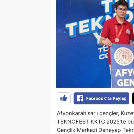
B
B
Bi
B
B
B
Ç
Ç
Facebook'ta Paylaş
Ç
Afyonkarahisarlı gençler, Kuz
D
TEKNOFEST KKTC 2025'te büyük
D
Gençlik Merkezi Deneyap Tekno