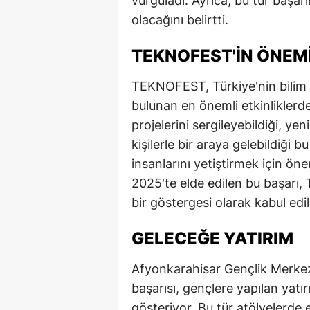
vurguladı. Ayrıca, bu tür başar
olacağını belirtti.
M
M
TEKNOFEST'IN ÖNEM
K
TEKNOFEST, Türkiye'nin bilim v
bulunan en önemli etkinliklerde
M
projelerini sergileyebildiği, yen
M
kişilerle bir araya gelebildiği 
M
insanlarını yetiştirmek için ö
2025'te elde edilen bu başarı, T
N
bir göstergesi olarak kabul edil
N
GELECEĞE YATIRIM
O
Afyonkarahisar Gençlik Merkez
R
başarısı, gençlere yapılan yat
S
gösteriyor. Bu tür atölyelerde e