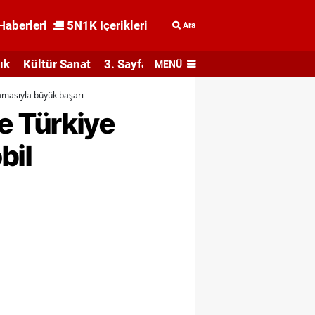
Haberleri
5N1K İçerikleri
Ara
ık
Kültür Sanat
3. Sayfa
MENÜ
amasıyla büyük başarı
e Türkiye
bil