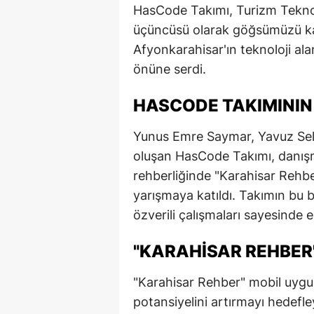
HasCode Takımı, Turizm Teknolo
E
üçüncüsü olarak göğsümüzü kab
E
Afyonkarahisar'ın teknoloji ala
önüne serdi.
E
HASCODE TAKIMININ
E
E
Yunus Emre Saymar, Yavuz Se
oluşan HasCode Takımı, danış
G
rehberliğinde "Karahisar Rehbe
G
yarışmaya katıldı. Takımın bu 
özverili çalışmaları sayesinde el
G
H
"KARAHISAR REHBER
H
"Karahisar Rehber" mobil uygu
potansiyelini artırmayı hedefley
I