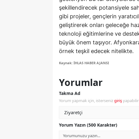
şekillendirecek potansiyele sa
S
gibi projeler, gençlerin yaratıc
Si
geliştirerek onları geleceğe ha
teknoloji eğitimlerine ve dest
S
büyük önem taşıyor. Afyonkarahi
S
örnek teşkil edecek nitelikte.
T
Kaynak: İHLAS HABER AJANSI
T
Yorumlar
T
Takma Ad
T
Yorum yapmak için, isterseniz
giriş
yapabili
Ş
U
Yorum Yazın (500 Karakter)
V