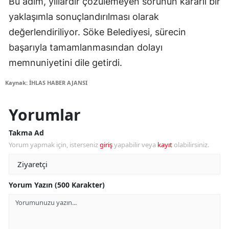
Bu adım, yıllardır çözülemeyen sorunun kararlı bir
yaklaşımla sonuçlandırılması olarak
değerlendiriliyor. Söke Belediyesi, sürecin
başarıyla tamamlanmasından dolayı
memnuniyetini dile getirdi.
Kaynak: İHLAS HABER AJANSI
Yorumlar
Takma Ad
Yorum yapmak için, isterseniz
giriş
yapabilir veya
kayıt
olabilirsiniz.
Yorum Yazın (500 Karakter)