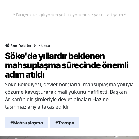
* Bu içerik ile ilgili yorum yok, ilk yorumu siz yazın, tartışalım *
Ekonomi
Son Dakika
Söke'de yıllardır beklenen
mahsuplaşma sürecinde önemli
adım atıldı
Söke Belediyesi, devlet borçlarını mahsuplaşma yoluyla
çözüme kavuşturarak mali yükünü hafifletti. Başkan
Arıkan’ın girişimleriyle devlet binaları Hazine
taşınmazlarıyla takas edildi.
#Mahsuplaşma
#Trampa