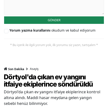
GÖNDER
Yorum yazma kurallarını
okudum ve kabul ediyorum
* Bu içerik ile ilgili yorum yok, ilk yorumu siz yazın, tartışalım *
Asayiş
Son Dakika
Dörtyol'da çıkan ev yangını
itfaiye ekiplerince söndürüldü
Dörtyol'da çıkan ev yangını itfaiye ekiplerince kontrol
altına alındı. Maddi hasar meydana gelen yangın
sebebi henüz bilinmiyor.