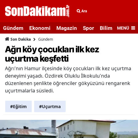
Ara
Gündem
Ekonomi
Magazin
Spor
Bilim ve Teknolo
MENÜ
Gündem
Son Dakika
Ağrı köy çocukları ilk kez
uçurtma keşfetti
Ağrı'nın Hamur ilçesinde köy çocukları ilk kez uçurtma
deneyimi yaşadı. Özdirek Oluklu İlkokulu'nda
düzenlenen şenlikte öğrenciler gökyüzünü rengarenk
uçurtmalarla süsledi.
#Eğitim
#Uçurtma