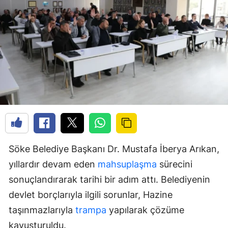
Söke Belediye Başkanı Dr. Mustafa İberya Arıkan,
yıllardır devam eden
mahsuplaşma
sürecini
sonuçlandırarak tarihi bir adım attı. Belediyenin
devlet borçlarıyla ilgili sorunlar, Hazine
taşınmazlarıyla
trampa
yapılarak çözüme
kavuşturuldu.