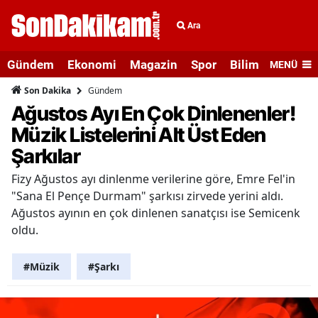
Ara
Gündem
Ekonomi
Magazin
Spor
Bilim ve Teknolo
MENÜ
Gündem
Son Dakika
Ağustos Ayı En Çok Dinlenenler!
Müzik Listelerini Alt Üst Eden
Şarkılar
Fizy Ağustos ayı dinlenme verilerine göre, Emre Fel'in
"Sana El Pençe Durmam" şarkısı zirvede yerini aldı.
Ağustos ayının en çok dinlenen sanatçısı ise Semicenk
oldu.
#Müzik
#Şarkı