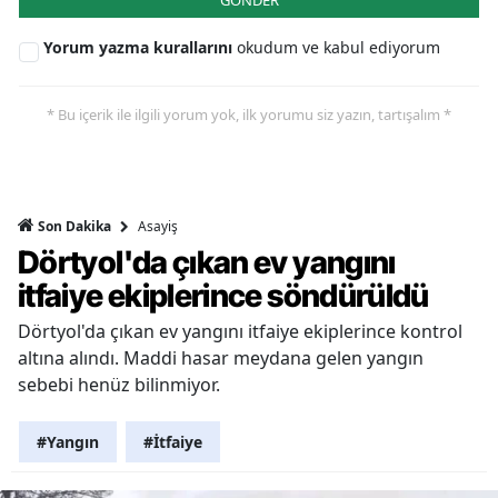
GÖNDER
Yorum yazma kurallarını
okudum ve kabul ediyorum
* Bu içerik ile ilgili yorum yok, ilk yorumu siz yazın, tartışalım *
Asayiş
Son Dakika
Dörtyol'da çıkan ev yangını
itfaiye ekiplerince söndürüldü
Dörtyol'da çıkan ev yangını itfaiye ekiplerince kontrol
altına alındı. Maddi hasar meydana gelen yangın
sebebi henüz bilinmiyor.
#Yangın
#İtfaiye