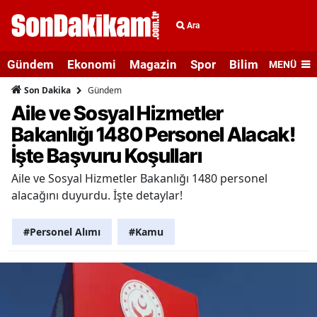
Ara
Gündem
Ekonomi
Magazin
Spor
Bilim ve Teknolo
MENÜ
Gündem
Son Dakika
Aile ve Sosyal Hizmetler
Bakanlığı 1480 Personel Alacak!
İşte Başvuru Koşulları
Aile ve Sosyal Hizmetler Bakanlığı 1480 personel
alacağını duyurdu. İşte detaylar!
#Personel Alımı
#Kamu