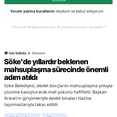
GÖNDER
Yorum yazma kurallarını
okudum ve kabul ediyorum
* Bu içerik ile ilgili yorum yok, ilk yorumu siz yazın, tartışalım *
Ekonomi
Son Dakika
Söke'de yıllardır beklenen
mahsuplaşma sürecinde önemli
adım atıldı
Söke Belediyesi, devlet borçlarını mahsuplaşma yoluyla
çözüme kavuşturarak mali yükünü hafifletti. Başkan
Arıkan’ın girişimleriyle devlet binaları Hazine
taşınmazlarıyla takas edildi.