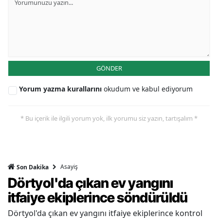
GÖNDER
Yorum yazma kurallarını
okudum ve kabul ediyorum
* Bu içerik ile ilgili yorum yok, ilk yorumu siz yazın, tartışalım *
Asayiş
Son Dakika
Dörtyol'da çıkan ev yangını
itfaiye ekiplerince söndürüldü
Dörtyol'da çıkan ev yangını itfaiye ekiplerince kontrol