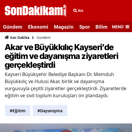
Ara
Gündem
Ekonomi
Magazin
Spor
Bilim ve Teknolo
MENÜ
Gündem
Son Dakika
Akar ve Büyükkılıç Kayseri’de
eğitim ve dayanışma ziyaretleri
gerçekleştirdi
Kayseri Büyükşehir Belediye Başkanı Dr. Memduh
Büyükkılıç ve Hulusi Akar, birlik ve dayanışma
vurgusuyla çeşitli ziyaretler gerçekleştirdi. Ziyaretlerde
eğitim ve sivil toplum kuruluşları ön plandaydı.
#Eğitim
#Dayanışma