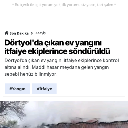
* Bu içerik ile ilgili yorum yok, ilk yorumu siz yazın, tartışalım *
Asayiş
Son Dakika
Dörtyol'da çıkan ev yangını
itfaiye ekiplerince söndürüldü
Dörtyol'da çıkan ev yangını itfaiye ekiplerince kontrol
altına alındı. Maddi hasar meydana gelen yangın
sebebi henüz bilinmiyor.
#Yangın
#İtfaiye