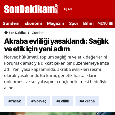
Ara
Gündem
Ekonomi
Magazin
Spor
Bilim ve Teknolo
MENÜ
Gündem
Son Dakika
Akraba evliliği yasaklandı: Sağlık
ve etik için yeni adım
Norveç hükümeti, toplum sağlığını ve etik değerlerini
korumak amacıyla dikkat çeken bir düzenlemeye imza
attı. Yeni yasa kapsamında, akraba evlilikleri resmi
olarak yasaklandı. Bu karar, genetik hastalıkların
önlenmesi ve sosyal yapının güçlendirilmesi hedefiyle
alındı.
#Yasak
#Norveç
#Evlilik
#Akraba