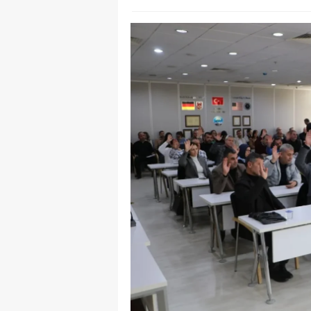
M
M
K
M
M
M
N
N
O
R
S