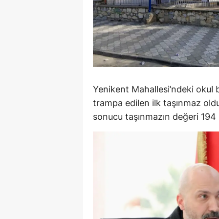
Y
Z
A
B
Yenikent Mahallesi’ndeki okul
K
trampa edilen ilk taşınmaz ol
sonucu taşınmazın değeri 194 m
K
B
Ş
B
A
I