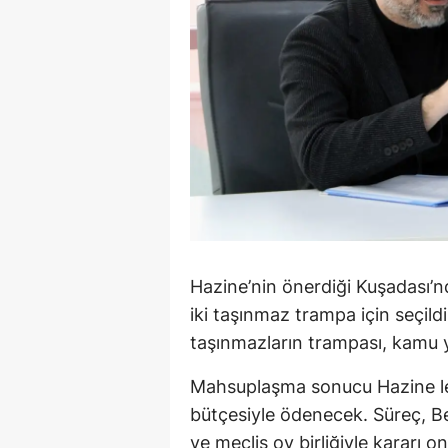
Y
K
Ki
O
D
Hazine’nin önerdiği Kuşadası’
iki taşınmaz trampa için seçil
taşınmazların trampası, kamu 
Mahsuplaşma sonucu Hazine leh
bütçesiyle ödenecek. Süreç, B
ve meclis oy birliğiyle kararı on