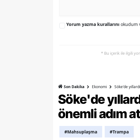
M
İ
Yorum yazma kurallarını
okudum v
İ
K
* Bu içerik ile ilgili 
K
K
Kı
Ekonomi
Söke'de yıllar
Son Dakika
Söke'de yılla
K
önemli adım at
K
K
#Mahsuplaşma
#Trampa
K