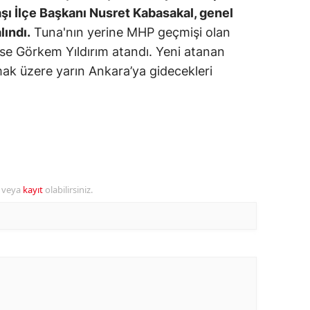
şı İlçe Başkanı Nusret Kabasakal, genel
dirne
ındı.
Tuna'nın yerine MHP geçmişi olan
lazığ
 ise Görkem Yıldırım atandı. Yeni atanan
mak üzere yarın Ankara’ya gidecekleri
rzincan
rzurum
skişehir
aziantep
iresun
r veya
kayıt
olabilirsiniz.
ümüşhane
akkari
atay
sparta