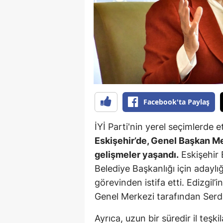
B
B
Bi
B
B
Facebook'ta Paylaş
B
İYİ Parti'nin yerel seçimlerde et
Ç
Eskişehir’de, Genel Başkan Me
Ç
gelişmeler yaşandı.
Eskişehir 
Belediye Başkanlığı için adaylığ
Ç
görevinden istifa etti. Edizgil’in
D
Genel Merkezi tarafından Serd
D
Ayrıca, uzun bir süredir il teşki