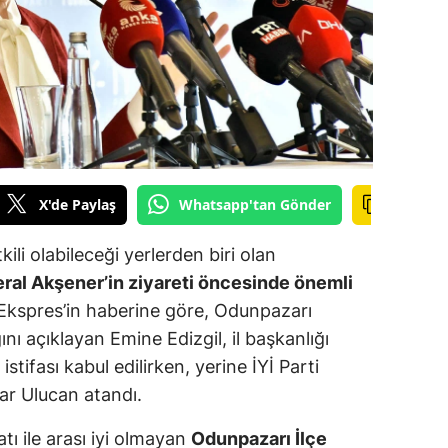
ilecik
ingöl
tlis
olu
urdur
X'de Paylaş
Whatsapp'tan Gönder
ursa
kili olabileceği yerlerden biri olan
anakkale
ral Akşener’in ziyareti öncesinde önemli
ankırı
Ekspres’in haberine göre, Odunpazarı
ını açıklayan Emine Edizgil, il başkanlığı
orum
 istifası kabul edilirken, yerine İYİ Parti
enizli
ar Ulucan atandı.
iyarbakır
latı ile arası iyi olmayan
Odunpazarı İlçe