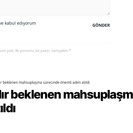
ersin
stanbul
e kabul ediyorum
GÖNDER
zmir
ars
yorum yok, ilk yorumu siz yazın, tartışalım *
astamonu
ayseri
rklareli
dır beklenen mahsuplaşma sürecinde önemli adım atıldı
rdır beklenen mahsuplaş
ırşehir
ıldı
ocaeli
onya
ütahya