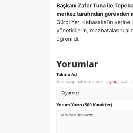
Başkanı Zafer Tuna ile Tepeba
E
merkez tarafından görevden al
E
Gürol Yer, Kabasakal’ın yerine
yöneticilerin, mazbatalarını al
E
öğrenildi.
E
E
Yorumlar
G
Takma Ad
G
Yorum yapmak için, isterseniz
giriş
yapabili
G
H
Yorum Yazın (500 Karakter)
H
I