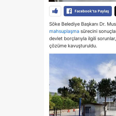
S
Facebook'ta Paylaş
Si
Söke Belediye Başkanı Dr. Must
S
mahsuplaşma
sürecini sonuçlan
devlet borçlarıyla ilgili sorunl
S
çözüme kavuşturuldu.
T
T
T
T
Ş
U
V