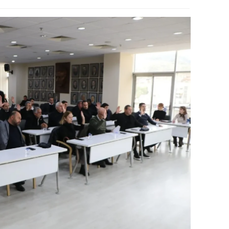
alatya
anisa
ahramanmaraş
ardin
uğla
uş
evşehir
iğde
rdu
ize
akarya