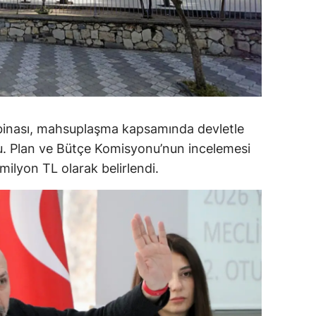
ozgat
onguldak
ksaray
ayburt
 binası, mahsuplaşma kapsamında devletle
araman
du. Plan ve Bütçe Komisyonu’nun incelemesi
ilyon TL olarak belirlendi.
ırıkkale
atman
ırnak
artın
rdahan
ğdır