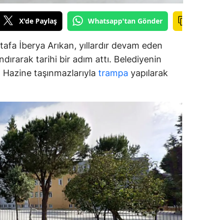
amsun
X'de Paylaş
Whatsapp'tan Gönder
irt
afa İberya Arıkan, yıllardır devam eden
inop
dırarak tarihi bir adım attı. Belediyenin
ar, Hazine taşınmazlarıyla
trampa
yapılarak
ivas
ekirdağ
okat
rabzon
unceli
anlıurfa
şak
an