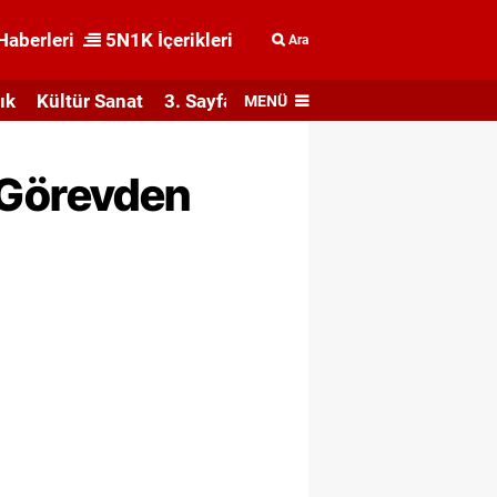
Haberleri
5N1K İçerikleri
Ara
ık
Kültür Sanat
3. Sayfa
MENÜ
i Görevden