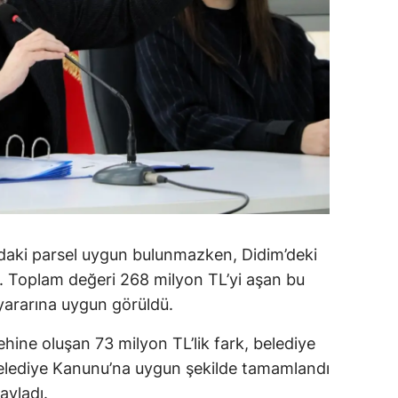
alova
arabük
lis
smaniye
üzce
ndaki parsel uygun bulunmazken, Didim’deki
di. Toplam değeri 268 milyon TL’yi aşan bu
yararına uygun görüldü.
ine oluşan 73 milyon TL’lik fark, belediye
elediye Kanunu’na uygun şekilde tamamlandı
ayladı.