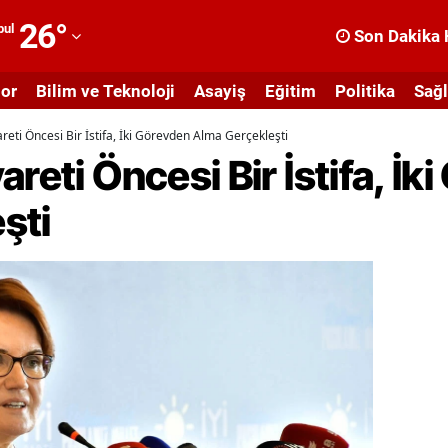
26
°
bul
Son Dakika 
dana
or
Bilim ve Teknoloji
Asayiş
Eğitim
Politika
Sağl
dıyaman
reti Öncesi Bir İstifa, İki Görevden Alma Gerçekleşti
fyonkarahisar
reti Öncesi Bir İstifa, İk
ğrı
şti
masya
nkara
ntalya
rtvin
ydın
alıkesir