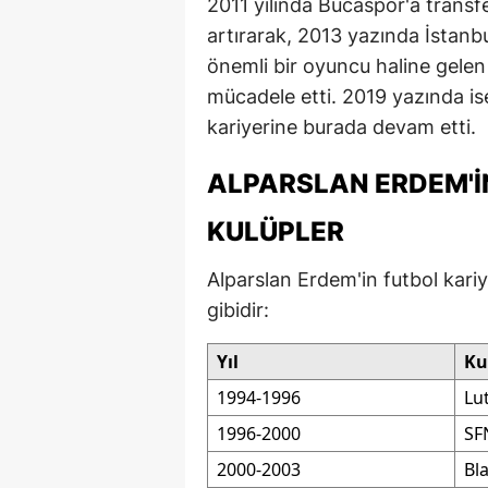
2011 yılında Bucaspor'a transfe
M
artırarak, 2013 yazında İstanb
önemli bir oyuncu haline gelen 
M
mücadele etti. 2019 yazında is
K
kariyerine burada devam etti.
M
ALPARSLAN ERDEM'I
M
KULÜPLER
M
Alparslan Erdem'in futbol kariy
N
gibidir:
N
Yıl
Ku
O
1994-1996
Lu
1996-2000
SF
R
2000-2003
Bl
S