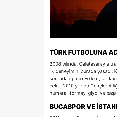
M
İ
İ
K
K
TÜRK FUTBOLUNA AD
K
2008 yılında, Galatasaray'a tr
ilk deneyimini burada yaşadı. 
Kı
sonradan giren Erdem, sol kanat
K
çekti. 2010 yılında Gençlerbirl
K
numaralı formayı giydi ve başar
K
BUCASPOR VE İSTAN
K