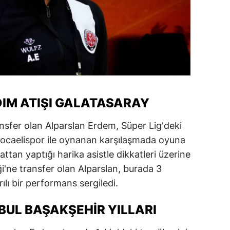
ersin
stanbul
zmir
ars
astamonu
IM ATIŞI GALATASARAY
ayseri
ansfer olan Alparslan Erdem, Süper Lig'deki
Kocaelispor ile oynanan karşılaşmada oyuna
rklareli
tan yaptığı harika asistle dikkatleri üzerine
ırşehir
iği'ne transfer olan Alparslan, burada 3
ocaeli
ılı bir performans sergiledi.
onya
BUL BAŞAKŞEHIR YILLARI
ütahya