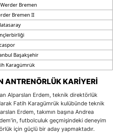
 Werder Bremen
amsun
rder Bremen II
irt
latasaray
çlerbirliği
inop
caspor
ivas
tanbul Başakşehir
ekirdağ
tih Karagümrük
okat
N ANTRENÖRLÜK KARIYERI
rabzon
yan Alparslan Erdem, teknik direktörlük
unceli
olarak Fatih Karagümrük kulübünde teknik
anlıurfa
parslan Erdem, takımın başına Andrea
 Erdem'in, futbolculuk geçmişindeki deneyim
şak
örlük için güçlü bir aday yapmaktadır.
an