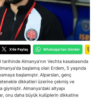
ilecik
ingöl
tlis
olu
urdur
X'de Paylaş
Whatsapp'tan Gönder
ursa
88 tarihinde Almanya'nın Vechta kasabasında
anakkale
Almanya'da başlamış olan Erdem, 5 yaşında
ankırı
amaya başlamıştır. Alparslan, genç
yetenekle dikkatleri üzerine çekmiş ve
orum
ma giymiştir. Almanya'daki altyapı
enizli
lar, onu daha büyük kulüplerin dikkatine
iyarbakır