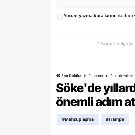
Y
Yorum yazma kurallarını
okudum v
K
Ki
* Bu içerik ile ilgili 
O
D
Ekonomi
Söke'de yıllar
Son Dakika
Söke'de yılla
önemli adım at
#Mahsuplaşma
#Trampa