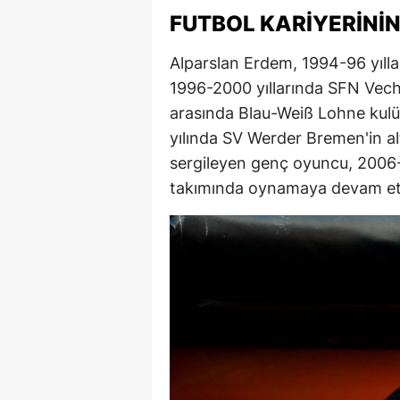
FUTBOL KARIYERININ
E
E
Alparslan Erdem, 1994-96 yılla
1996-2000 yıllarında SFN Vech
E
arasında Blau-Weiß Lohne kulü
E
yılında SV Werder Bremen'in alt
sergileyen genç oyuncu, 2006-
E
takımında oynamaya devam ett
G
G
G
H
H
I