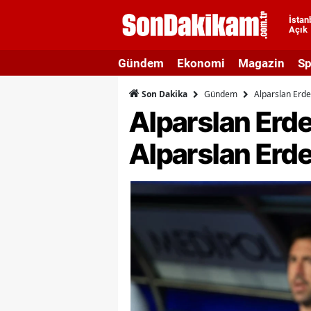
İstan
Açık
A
Gündem
Ekonomi
Magazin
Sp
A
Gündem
Alparslan Erde
Son Dakika
A
Alparslan Erde
A
Alparslan Erd
A
A
A
A
A
B