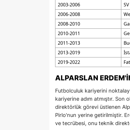
2003-2006
SV
S
2006-2008
We
Si
2008-2010
Ga
2010-2011
Gen
S
2011-2013
Bu
S
2013-2019
İs
T
2019-2022
Fa
T
ALPARSLAN ERDEM'I
T
Futbolculuk kariyerini noktala
T
kariyerine adım atmıştır. Son 
Ş
direktörlük görevi üstlenen Al
Pirlo'nun yerine getirilmiştir.
U
ve tecrübesi, onu teknik direkt
V