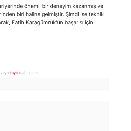
ariyerinde önemli bir deneyim kazanmış ve
ozgat
inden biri haline gelmiştir. Şimdi ise teknik
arak, Fatih Karagümrük'ün başarısı için
onguldak
ksaray
ayburt
araman
ırıkkale
r veya
kayıt
olabilirsiniz.
atman
ırnak
artın
rdahan
ğdır