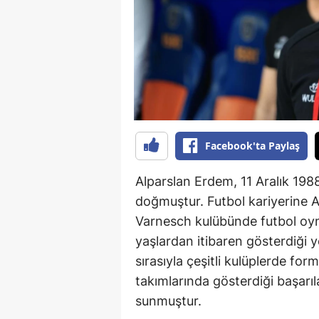
B
B
Bi
B
B
Facebook'ta Paylaş
B
Alparslan Erdem, 11 Aralık 19
Ç
doğmuştur. Futbol kariyerine 
Ç
Varnesch kulübünde futbol oyn
yaşlardan itibaren gösterdiği 
Ç
sırasıyla çeşitli kulüplerde for
D
takımlarında gösterdiği başarı
sunmuştur.
D