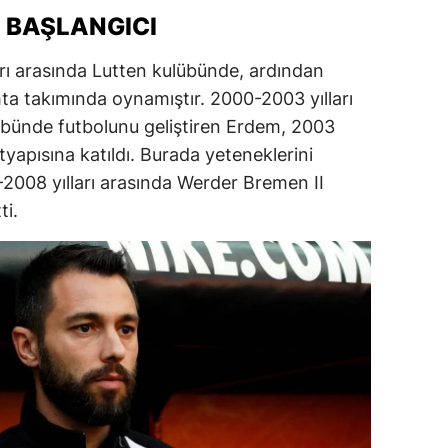
 BAŞLANGICI
dirne
lazığ
rı arasında Lutten kulübünde, ardından
ta takımında oynamıştır. 2000-2003 yılları
rzincan
bünde futbolunu geliştiren Erdem, 2003
rzurum
yapısına katıldı. Burada yeteneklerini
2008 yılları arasında Werder Bremen II
skişehir
i.
aziantep
iresun
ümüşhane
akkari
atay
sparta