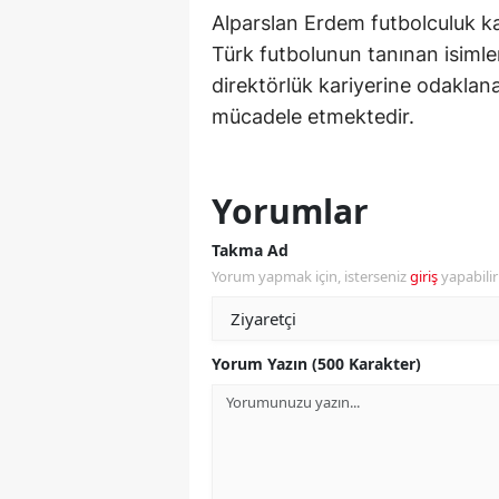
Alparslan Erdem futbolculuk k
Y
Türk futbolunun tanınan isimler
direktörlük kariyerine odaklan
Z
mücadele etmektedir.
A
B
Yorumlar
K
Takma Ad
K
Yorum yapmak için, isterseniz
giriş
yapabili
B
Ş
Yorum Yazın (500 Karakter)
B
A
I