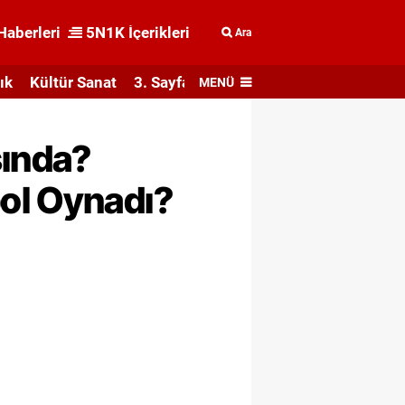
Haberleri
5N1K İçerikleri
Ara
ık
Kültür Sanat
3. Sayfa
MENÜ
şında?
ol Oynadı?