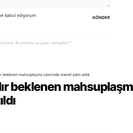
alova
e kabul ediyorum
GÖNDER
arabük
lis
yorum yok, ilk yorumu siz yazın, tartışalım *
smaniye
üzce
dır beklenen mahsuplaşma sürecinde önemli adım atıldı
rdır beklenen mahsuplaş
ıldı