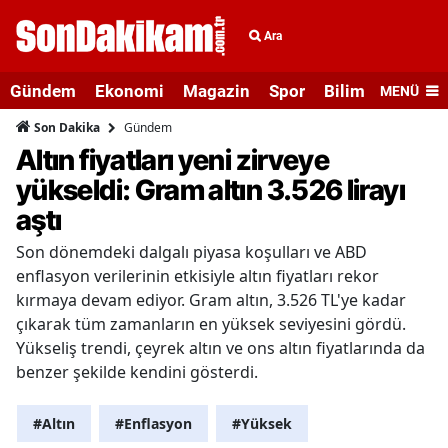
Ara
Gündem
Ekonomi
Magazin
Spor
Bilim ve Teknolo
MENÜ
Gündem
Son Dakika
Altın fiyatları yeni zirveye
yükseldi: Gram altın 3.526 lirayı
aştı
Son dönemdeki dalgalı piyasa koşulları ve ABD
enflasyon verilerinin etkisiyle altın fiyatları rekor
kırmaya devam ediyor. Gram altın, 3.526 TL'ye kadar
çıkarak tüm zamanların en yüksek seviyesini gördü.
Yükseliş trendi, çeyrek altın ve ons altın fiyatlarında da
benzer şekilde kendini gösterdi.
#Altın
#Enflasyon
#Yüksek