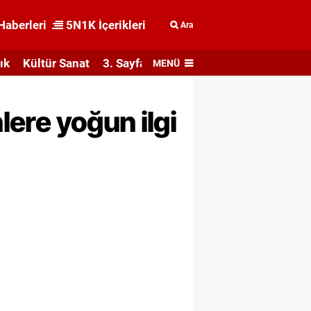
Haberleri
5N1K İçerikleri
Ara
ık
Kültür Sanat
3. Sayfa
MENÜ
lere yoğun ilgi