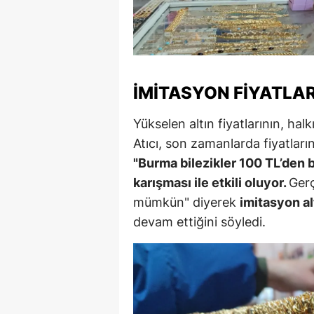
Y
K
Ki
İMITASYON FIYATLAR
O
Yükselen altın fiyatlarının, hal
D
Atıcı, son zamanlarda fiyatların
"Burma bilezikler 100 TL’den ba
karışması ile etkili oluyor.
Gerç
mümkün" diyerek
imitasyon al
devam ettiğini söyledi.