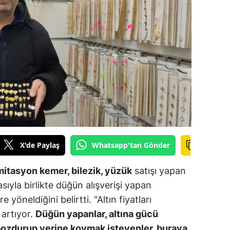
ilecik
ingöl
tlis
olu
urdur
ursa
anakkale
X'de Paylaş
Whatsapp'tan Gönder
ankırı
mitasyon kemer, bilezik, yüzük
satışı yapan
orum
masıyla birlikte düğün alışverişi yapan
yöneldiğini belirtti. "Altın fiyatları
enizli
 artıyor.
Düğün yapanlar, altına gücü
iyarbakır
 bozdurup yerine koymak isteyenler, buraya