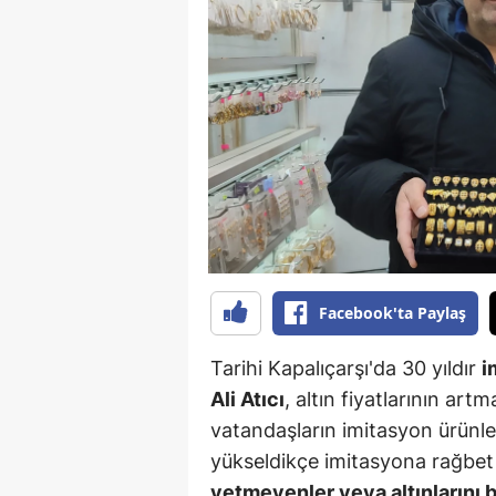
B
B
Bi
B
B
B
Ç
Facebook'ta Paylaş
Ç
Tarihi Kapalıçarşı'da 30 yıldır
i
Ç
Ali Atıcı
, altın fiyatlarının art
vatandaşların imitasyon ürünlere 
D
yükseldikçe imitasyona rağbet
D
yetmeyenler veya altınlarını