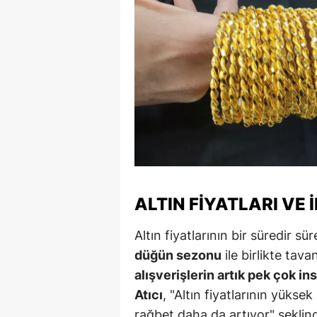
M
M
K
M
M
M
N
ALTIN FIYATLARI VE 
N
Altın fiyatlarının bir süredir süre
O
düğün sezonu
ile birlikte tava
alışverişlerin artık pek çok in
R
Atıcı
, "Altın fiyatlarının yüksek
S
rağbet daha da artıyor" şeklin