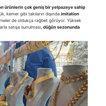
on ürünlerin
çok geniş bir yelpazeye sahip
ozgat
ük, kemer gibi takıların dışında
imitation
onguldak
üslemeler de oldukça rağbet görüyor. Yüksek
larla satışa sunulması,
düğün sezonunda
ksaray
ayburt
araman
ırıkkale
atman
ırnak
artın
rdahan
ğdır