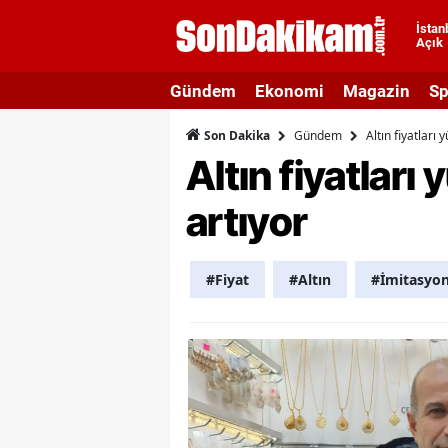
İstan
Açık
A
Gündem
Ekonomi
Magazin
Sp
A
Gündem
Altın fiyatları
Son Dakika
A
Altın fiyatları
A
artıyor
A
A
#Fiyat
#Altın
#İmitasyo
A
A
A
B