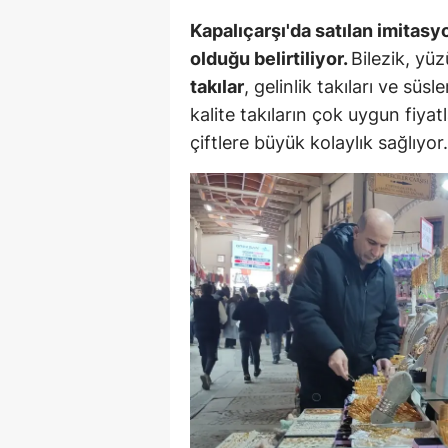
Kapalıçarşı'da satılan imitasy
Y
olduğu belirtiliyor.
Bilezik, yüz
Z
takılar
, gelinlik takıları ve s
kalite takıların çok uygun fiyat
A
çiftlere büyük kolaylık sağlıyor.
B
K
K
B
Ş
B
A
I