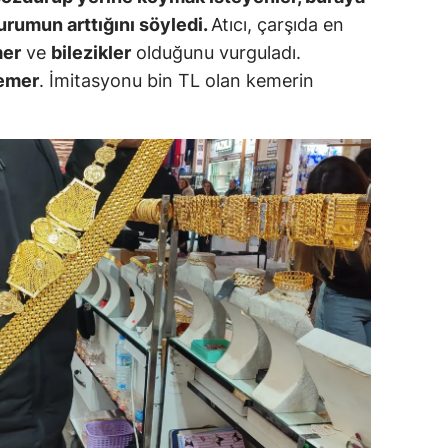
durumun arttığını söyledi.
Atıcı, çarşıda en
dirne
er
ve
bilezikler
olduğunu vurguladı.
lazığ
emer
. İmitasyonu bin TL olan kemerin
rzincan
rzurum
skişehir
aziantep
iresun
ümüşhane
akkari
atay
sparta