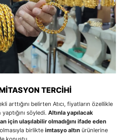
alatya
anisa
ahramanmaraş
ardin
uğla
uş
evşehir
İMITASYON TERCIHI
iğde
kli arttığını belirten Atıcı, fiyatların özellikle
rdu
n yaptığını söyledi.
Altınla yapılacak
san için ulaşılabilir olmadığını ifade eden
ize
 olmasıyla birlikte
imtasyo altın
ürünlerine
akarya
de konuştu.