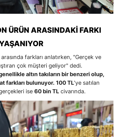
ersin
stanbul
ON ÜRÜN ARASINDAKI FARKI
zmir
YAŞANIYOR
ars
n arasında farkları anlatırken, "Gerçek ve
astamonu
ıştıran çok müşteri geliyor" dedi.
ayseri
enellikle altın takıların bir benzeri olup,
t farkları bulunuyor.
100 TL
'ye satılan
rklareli
erçekleri ise
60 bin TL
civarında.
ırşehir
ocaeli
onya
ütahya