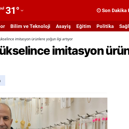
31
°
bul
Son Dakika 
dana
or
Bilim ve Teknoloji
Asayiş
Eğitim
Politika
Sağl
dıyaman
 yükselince imitasyon ürünlere yoğun ilgi artıyor
fyonkarahisar
 yükselince imitasyon ürün
ğrı
masya
nkara
n
ntalya
rtvin
ydın
alıkesir