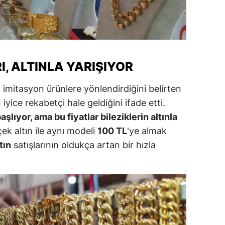
alova
arabük
lis
I, ALTINLA YARIŞIYOR
smaniye
kı imitasyon ürünlere yönlendirdiğini belirten
üzce
 iyice rekabetçi hale geldiğini ifade etti.
şlıyor, ama bu fiyatlar bileziklerin altınla
ek altın ile aynı modeli
100 TL
'ye almak
tın
satışlarının oldukça artan bir hızla