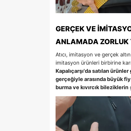
M
İ
GERÇEK VE İMITASY
İ
ANLAMADA ZORLUK 
K
Atıcı, imitasyon ve gerçek altı
K
imitasyon ürünleri birbirine kar
K
Kapalıçarşı'da satılan ürünler g
gerçeğiyle arasında büyük fiya
Kı
burma ve kıvırcık bileziklerin
g
K
K
K
K