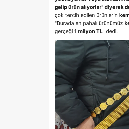
gelip ürün alıyorlar" diyerek 
E
çok tercih edilen ürünlerin
kem
E
"Burada en pahalı ürünümüz
k
E
gerçeği
1 milyon TL
" dedi.
E
E
G
G
G
H
H
I