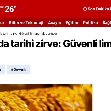
26
°
bul
Son Dakika 
dana
or
Bilim ve Teknoloji
Asayiş
Eğitim
Politika
Sağl
dıyaman
nda tarihi zirve: Güvenli limana talep artıyor
fyonkarahisar
nda tarihi zirve: Güvenli l
ğrı
masya
nkara
ş
#Güvenli
ntalya
rtvin
ydın
alıkesir