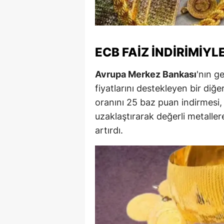
M
M
ECB FAIZ İNDIRIMIY
K
Avrupa Merkez Bankası
'nın ge
M
fiyatlarını destekleyen bir diğ
M
oranını 25 baz puan indirmesi, y
uzaklaştırarak değerli metaller
M
artırdı.
N
N
O
R
S