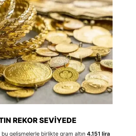
ozgat
onguldak
ksaray
ayburt
araman
ırıkkale
atman
ırnak
artın
TIN REKOR SEVIYEDE
rdahan
 bu gelişmelerle birlikte gram altın
4.151 lira
ğdır