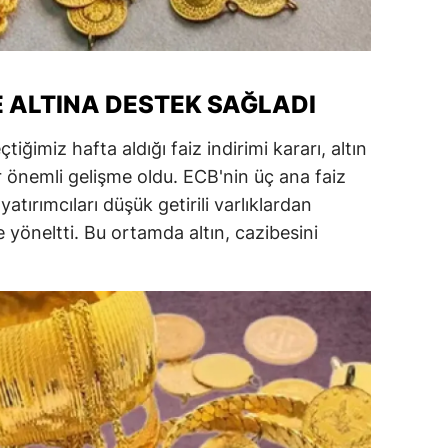
alatya
anisa
LE ALTINA DESTEK SAĞLADI
ahramanmaraş
çtiğimiz hafta aldığı faiz indirimi kararı, altın
ardin
er önemli gelişme oldu. ECB'nin üç ana faiz
uğla
atırımcıları düşük getirili varlıklardan
e yöneltti. Bu ortamda altın, cazibesini
uş
evşehir
iğde
rdu
ize
akarya