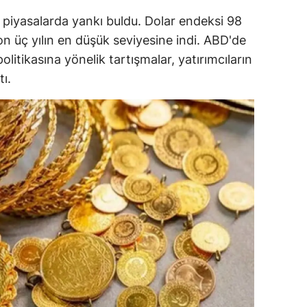
ersin
 piyasalarda yankı buldu. Dolar endeksi 98
on üç yılın en düşük seviyesine indi. ABD'de
stanbul
politikasına yönelik tartışmalar, yatırımcıların
zmir
ı.
ars
astamonu
ayseri
rklareli
ırşehir
ocaeli
onya
ütahya