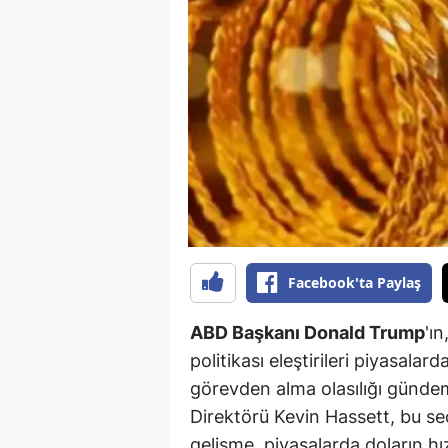
B
B
Bi
B
B
B
Ç
Facebook'ta Paylaş
Ç
ABD Başkanı Donald Trump
'ı
Ç
politikası eleştirileri piyasala
görevden alma olasılığı günd
D
Direktörü Kevin Hassett, bu se
D
gelişme, piyasalarda doların h