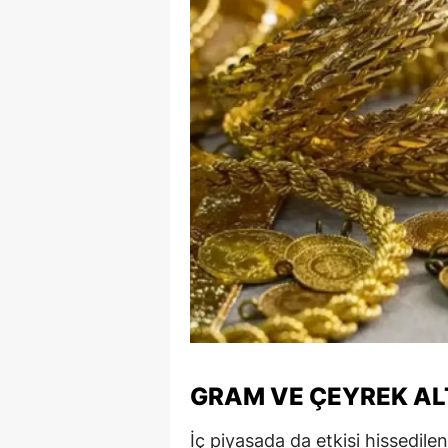
Y
Z
A
B
K
K
B
Ş
B
GRAM VE ÇEYREK AL
A
İç piyasada da etkisi hissedilen
I