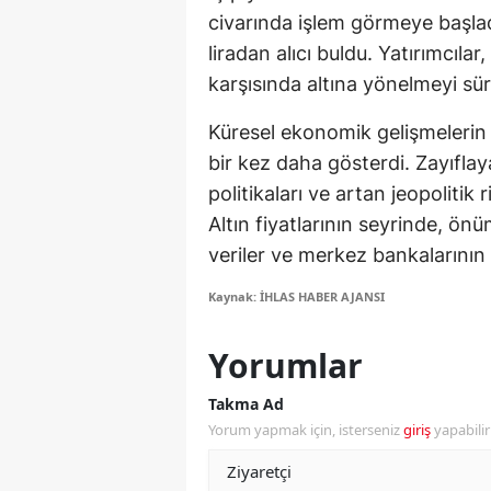
civarında işlem görmeye başladı
Y
liradan alıcı buldu. Yatırımcılar
karşısında altına yönelmeyi sü
K
Küresel ekonomik gelişmelerin et
Ki
bir kez daha gösterdi. Zayıfla
O
politikaları ve artan jeopolitik r
D
Altın fiyatlarının seyrinde, ö
veriler ve merkez bankalarının po
Kaynak: İHLAS HABER AJANSI
Yorumlar
Takma Ad
Yorum yapmak için, isterseniz
giriş
yapabili