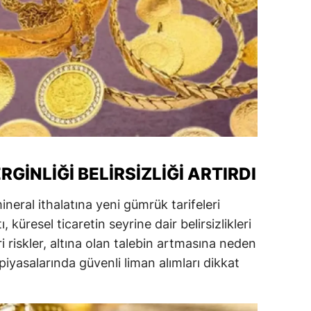
amsun
irt
inop
ivas
ekirdağ
okat
GINLIĞI BELIRSIZLIĞI ARTIRDI
rabzon
 mineral ithalatına yeni gümrük tarifeleri
unceli
küresel ticaretin seyrine dair belirsizlikleri
ari riskler, altına olan talebin artmasına neden
anlıurfa
piyasalarında güvenli liman alımları dikkat
şak
an