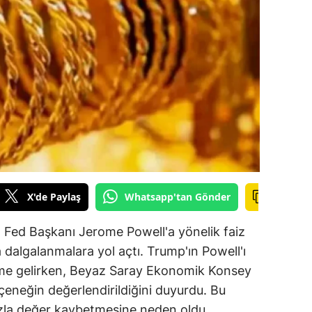
ilecik
ingöl
tlis
olu
urdur
ursa
anakkale
X'de Paylaş
Whatsapp'tan Gönder
ankırı
n, Fed Başkanı Jerome Powell'a yönelik faiz
orum
rda dalgalanmalara yol açtı. Trump'ın Powell'ı
eme gelirken, Beyaz Saray Ekonomik Konsey
enizli
çeneğin değerlendirildiğini duyurdu. Bu
iyarbakır
ızla değer kaybetmesine neden oldu.