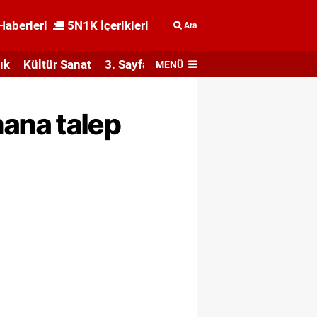
Haberleri
5N1K İçerikleri
Ara
ık
Kültür Sanat
3. Sayfa
MENÜ
imana talep