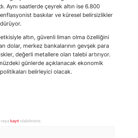
. Aynı saatlerde çeyrek altın ise 6.800
alova
, enflasyonist baskılar ve küresel belirsizlikler
rdürüyor.
arabük
kisiyle altın, güvenli liman olma özelliğini
lis
yan dolar, merkez bankalarının gevşek para
smaniye
iskler, değerli metallere olan talebi artırıyor.
üzce
nümüzdeki günlerde açıklanacak ekonomik
litikaları belirleyici olacak.
r veya
kayıt
olabilirsiniz.