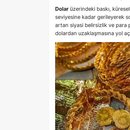
M
Dolar
üzerindeki baskı, küresel
seviyesine kadar gerileyerek s
İ
artan siyasi belirsizlik ve para 
İ
dolardan uzaklaşmasına yol açt
K
K
K
Kı
K
K
K
K