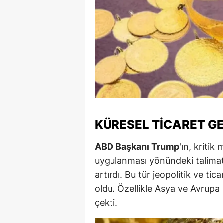
S
Si
S
S
T
T
KÜRESEL TICARET GER
T
ABD Başkanı Trump
'ın, kritik
T
uygulanması yönündeki talimatı, 
artırdı. Bu tür jeopolitik ve tic
Ş
oldu. Özellikle Asya ve Avrupa 
U
çekti.
V