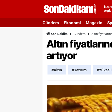
İstan
Açık
A
Gündem
Ekonomi
Magazin
Sp
A
Gündem
Altın fiyatları
Son Dakika
A
Altın fiyatları
A
artıyor
A
A
#Altın
#Yatırım
#Yükseli
A
A
A
B