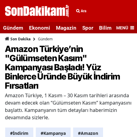
Ara
Gündem
Ekonomi
Magazin
Spor
Bilim ve Teknolo
MENÜ
Gündem
Son Dakika
Amazon Türkiye’nin
"Gülümseten Kasım"
Kampanyası Başladı! Yüz
Binlerce Üründe Büyük İndirim
Fırsatları
Amazon Türkiye, 1 Kasım – 30 Kasım tarihleri arasında
devam edecek olan “Gülümseten Kasım” kampanyasını
başlattı. Kampanyanın tüm detayları haberimizin
devamında sizlerle.
#İndirim
#Kampanya
#Amazon