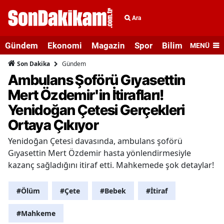
Ara
Gündem
Ekonomi
Magazin
Spor
Bilim ve Teknolo
MENÜ
Gündem
Son Dakika
Ambulans Şoförü Gıyasettin
Mert Özdemir'in İtirafları!
Yenidoğan Çetesi Gerçekleri
Ortaya Çıkıyor
Yenidoğan Çetesi davasında, ambulans şoförü
Gıyasettin Mert Özdemir hasta yönlendirmesiyle
kazanç sağladığını itiraf etti. Mahkemede şok detaylar!
#Ölüm
#Çete
#Bebek
#İtiraf
#Mahkeme