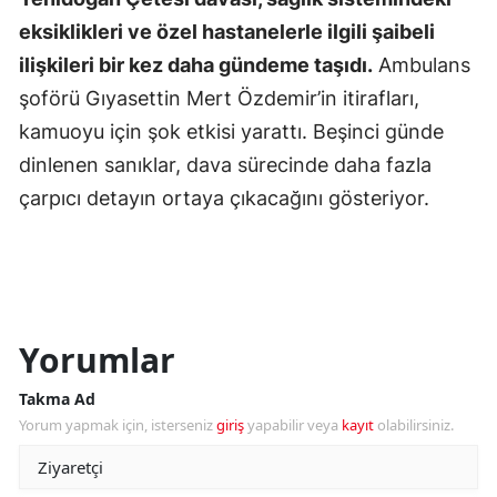
eksiklikleri ve özel hastanelerle ilgili şaibeli
ilişkileri bir kez daha gündeme taşıdı.
Ambulans
şoförü Gıyasettin Mert Özdemir’in itirafları,
kamuoyu için şok etkisi yarattı. Beşinci günde
dinlenen sanıklar, dava sürecinde daha fazla
çarpıcı detayın ortaya çıkacağını gösteriyor.
Yorumlar
Takma Ad
Yorum yapmak için, isterseniz
giriş
yapabilir veya
kayıt
olabilirsiniz.