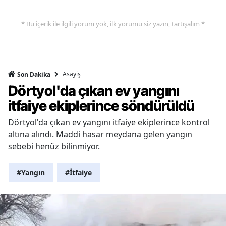
* Bu içerik ile ilgili yorum yok, ilk yorumu siz yazın, tartışalım *
Asayiş
Son Dakika
Dörtyol'da çıkan ev yangını
itfaiye ekiplerince söndürüldü
Dörtyol'da çıkan ev yangını itfaiye ekiplerince kontrol
altına alındı. Maddi hasar meydana gelen yangın
sebebi henüz bilinmiyor.
#Yangın
#İtfaiye