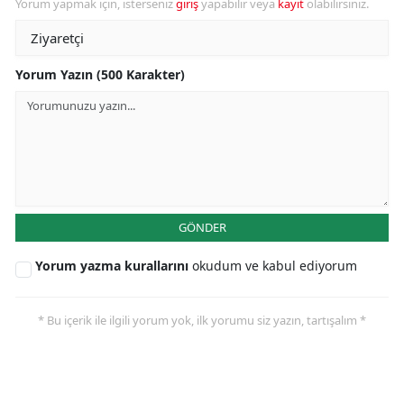
Yorum yapmak için, isterseniz
giriş
yapabilir veya
kayıt
olabilirsiniz.
Yorum Yazın (500 Karakter)
GÖNDER
Yorum yazma kurallarını
okudum ve kabul ediyorum
* Bu içerik ile ilgili yorum yok, ilk yorumu siz yazın, tartışalım *