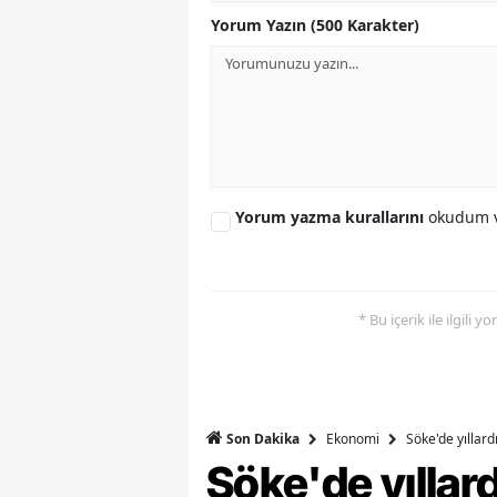
Yorum Yazın (500 Karakter)
Y
Z
A
B
Yorum yazma kurallarını
okudum v
K
K
B
* Bu içerik ile ilgili 
Ş
B
Ekonomi
Söke'de yıllar
Son Dakika
A
Söke'de yılla
I