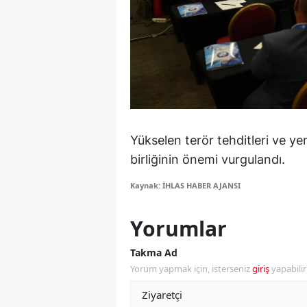
S
Si
S
S
T
Yükselen terör tehditleri ve yen
birliğinin önemi vurgulandı.
T
Kaynak: İHLAS HABER AJANSI
T
T
Yorumlar
Ş
Takma Ad
Yorum yapmak için, isterseniz
giriş
yapabili
U
V