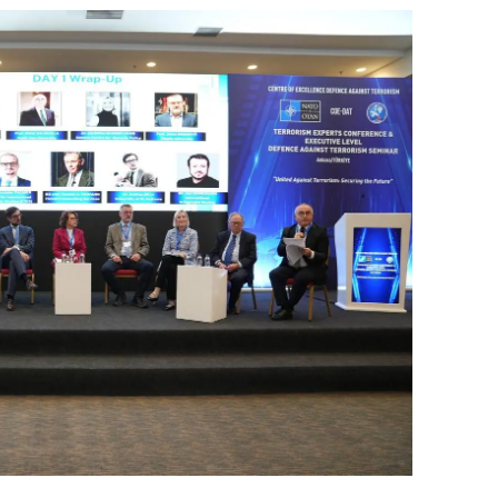
dirne
lazığ
rzincan
rzurum
skişehir
aziantep
iresun
ümüşhane
akkari
atay
sparta