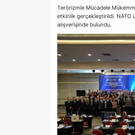
Terörizmle Mücadele Mükemmel
M
etkinlik gerçekleştirildi. NATO 
İ
alışverişinde bulundu.
İ
K
K
K
Kı
K
K
K
K