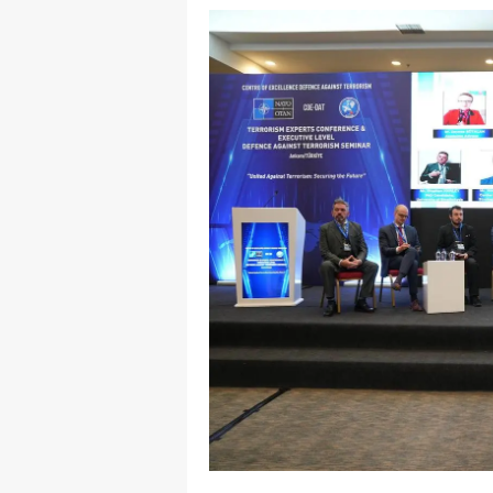
E
E
E
E
E
G
G
G
H
H
I