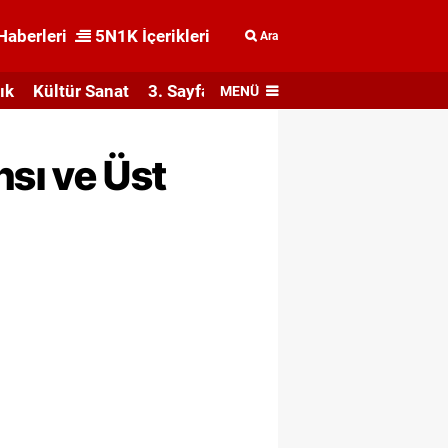
Haberleri
5N1K İçerikleri
Ara
ık
Kültür Sanat
3. Sayfa
MENÜ
sı ve Üst