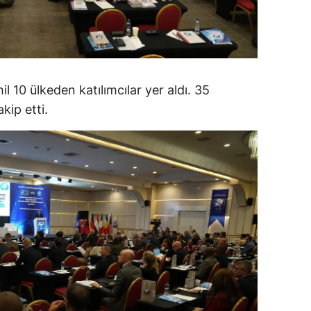
alatya
anisa
ahramanmaraş
 10 ülkeden katılımcılar yer aldı. 35
ardin
kip etti.
uğla
uş
evşehir
iğde
rdu
ize
akarya