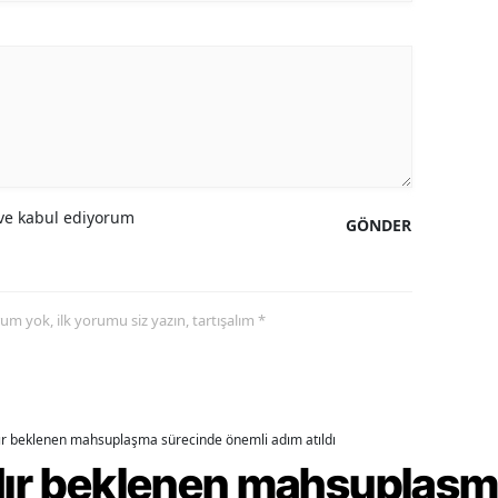
ozgat
onguldak
ksaray
ayburt
e kabul ediyorum
araman
GÖNDER
ırıkkale
atman
yorum yok, ilk yorumu siz yazın, tartışalım *
ırnak
artın
dır beklenen mahsuplaşma sürecinde önemli adım atıldı
rdahan
rdır beklenen mahsuplaş
ğdır