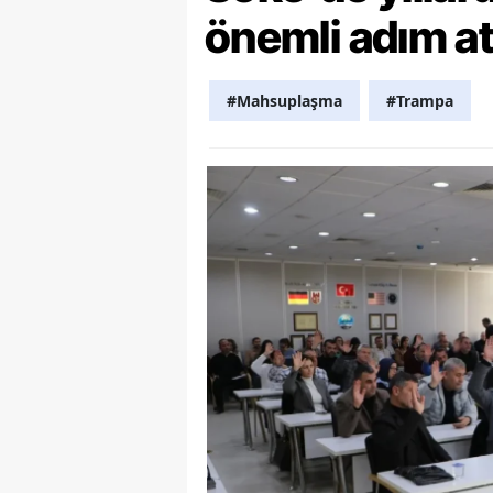
önemli adım at
Y
K
#Mahsuplaşma
#Trampa
Ki
O
D