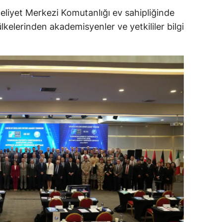
iyet Merkezi Komutanlığı ev sahipliğinde
ersin
ülkelerinden akademisyenler ve yetkililer bilgi
stanbul
zmir
ars
astamonu
ayseri
rklareli
ırşehir
ocaeli
onya
ütahya