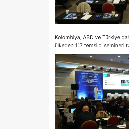
M
M
K
Kolombiya, ABD ve Türkiye dahil
M
ülkeden 117 temsilci semineri ta
M
M
N
N
O
R
S