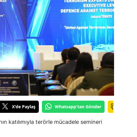
ilecik
ingöl
tlis
olu
urdur
ursa
anakkale
ankırı
X'de Paylaş
Whatsapp'tan Gönder
orum
enizli
n katılımıyla terörle mücadele semineri
iyarbakır