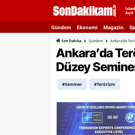
İstan
Açık
A
Gündem
Ekonomi
Magazin
Sp
A
Gündem
Ankara’da Ter
Son Dakika
A
Ankara’da Ter
A
Düzey Seminer
A
A
#Seminer
#Terörizm
A
A
A
B