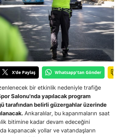
ilecik
ingöl
tlis
olu
urdur
ursa
X'de Paylaş
Whatsapp'tan Gönder
anakkale
zenlenecek bir etkinlik nedeniyle trafiğe
ankırı
 Spor Salonu'nda yapılacak program
ü tarafından belirli güzergahlar üzerinde
orum
gulanacak.
Ankaralılar, bu kapanmaların saat
enizli
nlik bitimine kadar devam edeceğini
da kapanacak yollar ve vatandaşların
iyarbakır