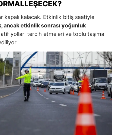
NORMALLEŞECEK?
ozgat
r kapalı kalacak. Etkinlik bitiş saatiyle
onguldak
, ancak etkinlik sonrası yoğunluk
natif yolları tercih etmeleri ve toplu taşıma
ksaray
diliyor.
ayburt
araman
ırıkkale
atman
ırnak
artın
rdahan
ğdır