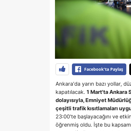
B
B
Bi
B
B
B
Facebook'ta Paylaş
Ç
Ankara'da yarın bazı yollar, dü
Ç
kapatılacak.
1 Mart'ta Ankara
dolayısıyla, Emniyet Müdürlüğ
Ç
çeşitli trafik kısıtlamaları uy
D
23:00'te başlayacağını ve etki
öğrenmiş oldu. İşte bu kapsam
D