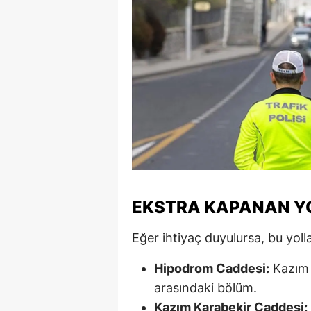
M
M
K
M
M
M
N
EKSTRA KAPANAN Y
N
Eğer ihtiyaç duyulursa, bu yoll
O
Hipodrom Caddesi:
Kazım 
R
arasındaki bölüm.
S
Kazım Karabekir Caddesi: