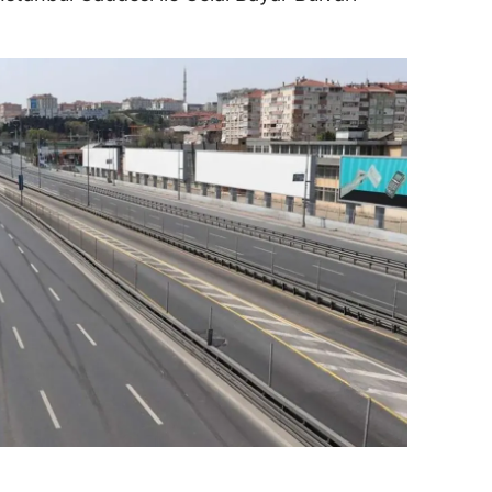
amsun
irt
inop
ivas
ekirdağ
okat
rabzon
unceli
anlıurfa
şak
an