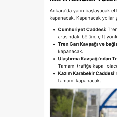
M
Ankara'da yarın başlayacak etki
kapanacak. Kapanacak yollar ş
İ
İ
Cumhuriyet Caddesi:
Tren
arasındaki bölüm, çift yönl
K
Tren Garı Kavşağı ve bağlan
K
kapanacak.
Ulaştırma Kavşağı'ndan Tr
K
Tamamı trafiğe kapalı olac
Kı
Kazım Karabekir Caddesi'n
tamamı kapanacak.
K
K
K
K