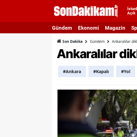
İstan
Açık
A
Gündem
Ekonomi
Magazin
Sp
A
Gündem
Ankaralılar dik
Son Dakika
A
Ankaralılar dik
A
A
#Ankara
#Kapalı
#Yol
A
A
A
A
B