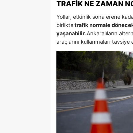
TRAFIK NE ZAMAN 
Y
Yollar, etkinlik sona erene kada
Z
birlikte
trafik normale dönecek
yaşanabilir.
Ankaralıların alter
A
araçlarını kullanmaları tavsiye e
B
K
K
B
Ş
B
A
I