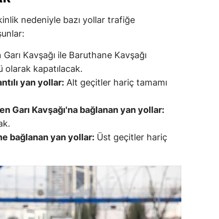
ersin
nlik nedeniyle bazı yollar trafiğe
unlar:
stanbul
zmir
 Garı Kavşağı ile Baruthane Kavşağı
ü olarak kapatılacak.
ars
tılı yan yollar:
Alt geçitler hariç tamamı
astamonu
en Garı Kavşağı'na bağlanan yan yollar:
ayseri
ak.
rklareli
e bağlanan yan yollar:
Üst geçitler hariç
ırşehir
ocaeli
onya
ütahya