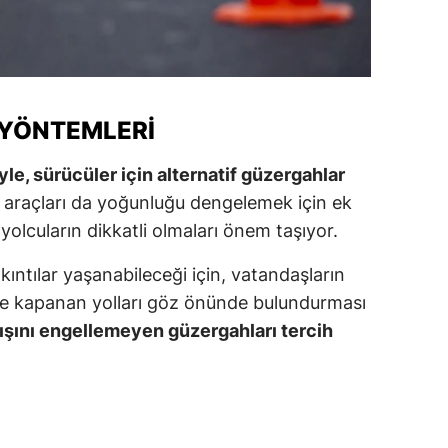
alova
arabük
lis
 YÖNTEMLERI
smaniye
le, sürücüler için alternatif güzergahlar
a araçları da yoğunluğu dengelemek için ek
üzce
yolcuların dikkatli olmaları önem taşıyor.
kıntılar yaşanabileceği için, vatandaşların
ve kapanan yolları göz önünde bulundurması
akışını engellemeyen güzergahları tercih