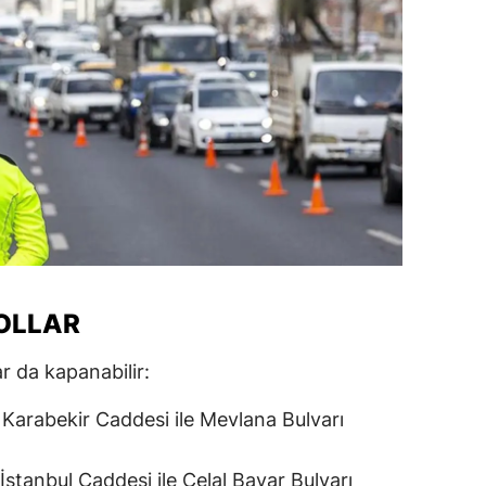
alatya
anisa
ahramanmaraş
ardin
uğla
uş
evşehir
OLLAR
iğde
ar da kapanabilir:
rdu
Karabekir Caddesi ile Mevlana Bulvarı
ize
akarya
İstanbul Caddesi ile Celal Bayar Bulvarı