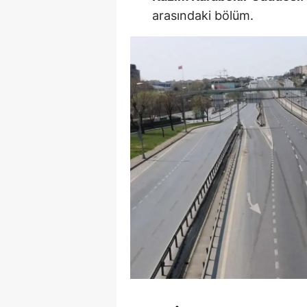
arasındaki bölüm.
S
Si
S
S
T
T
T
T
Ş
U
V