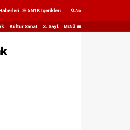
Haberleri
5N1K İçerikleri
Ara
ık
Kültür Sanat
3. Sayfa
MENÜ
ak