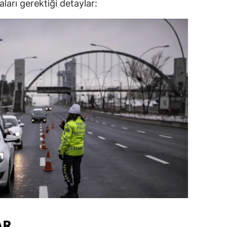
ları gerektiği detaylar:
dirne
lazığ
rzincan
rzurum
skişehir
aziantep
iresun
ümüşhane
akkari
atay
sparta
AR