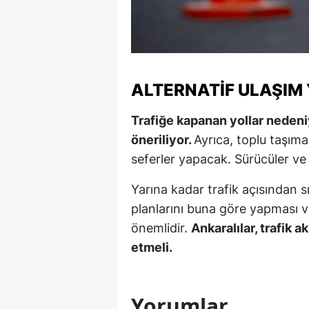
Y
K
Ki
ALTERNATIF ULAŞIM
O
Trafiğe kapanan yollar nedeniy
öneriliyor.
Ayrıca, toplu taşım
D
seferler yapacak. Sürücüler ve 
Yarına kadar trafik açısından sı
planlarını buna göre yapması 
önemlidir.
Ankaralılar, trafik 
etmeli.
Yorumlar