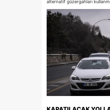
alternatif güzergahları kullanma
E
E
E
E
E
G
G
G
H
H
I
KAPATILACAK YOLL