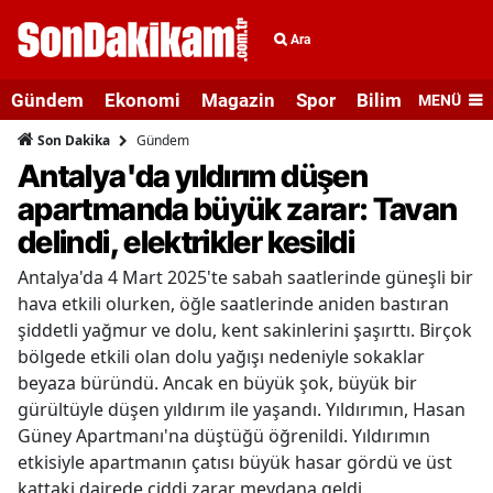
Ara
Gündem
Ekonomi
Magazin
Spor
Bilim ve Teknolo
MENÜ
Gündem
Son Dakika
Antalya'da yıldırım düşen
apartmanda büyük zarar: Tavan
delindi, elektrikler kesildi
Antalya'da 4 Mart 2025'te sabah saatlerinde güneşli bir
hava etkili olurken, öğle saatlerinde aniden bastıran
şiddetli yağmur ve dolu, kent sakinlerini şaşırttı. Birçok
bölgede etkili olan dolu yağışı nedeniyle sokaklar
beyaza büründü. Ancak en büyük şok, büyük bir
gürültüyle düşen yıldırım ile yaşandı. Yıldırımın, Hasan
Güney Apartmanı'na düştüğü öğrenildi. Yıldırımın
etkisiyle apartmanın çatısı büyük hasar gördü ve üst
kattaki dairede ciddi zarar meydana geldi.