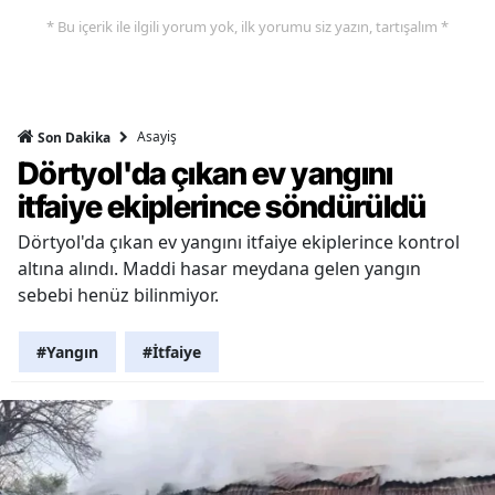
* Bu içerik ile ilgili yorum yok, ilk yorumu siz yazın, tartışalım *
Asayiş
Son Dakika
Dörtyol'da çıkan ev yangını
itfaiye ekiplerince söndürüldü
Dörtyol'da çıkan ev yangını itfaiye ekiplerince kontrol
altına alındı. Maddi hasar meydana gelen yangın
sebebi henüz bilinmiyor.
#Yangın
#İtfaiye