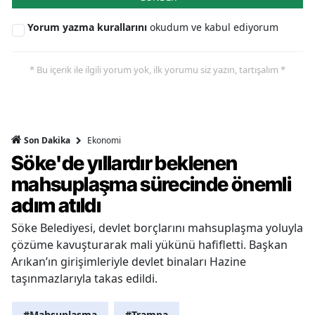
Yorum yazma kurallarını
okudum ve kabul ediyorum
* Bu içerik ile ilgili yorum yok, ilk yorumu siz yazın, tartışalım *
Ekonomi
Son Dakika
Söke'de yıllardır beklenen
mahsuplaşma sürecinde önemli
adım atıldı
Söke Belediyesi, devlet borçlarını mahsuplaşma yoluyla
çözüme kavuşturarak mali yükünü hafifletti. Başkan
Arıkan’ın girişimleriyle devlet binaları Hazine
taşınmazlarıyla takas edildi.
#Mahsuplaşma
#Trampa