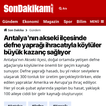
Ara
Gündem
Ekonomi
Magazin
Spor
Bilim ve Teknolo
MENÜ
Gündem
Son Dakika
Antalya'nın akseki ilçesinde
defne yaprağı ihracatıyla köylüler
büyük kazanç sağlıyor
Antalya'nın Akseki ilçesi, doğal ortamda yetişen defne
ağaçlarıyla köylülerine önemli bir geçim kaynağı
sunuyor. Defne yaprağı hasadı, bu yıl rekor seviyelere
ulaşarak 300 tonluk bir üretim gerçekleştirilirken, elde
edilen yapraklar Amerika ve Avrupa'ya ihraç ediliyor.
Her yıl ocak-şubat aylarında yapılan bu hasat, yaklaşık
100 aileye ciddi bir gelir kaynağı oluşturuyor.
#Antalya
#Defne
#Yaprağı