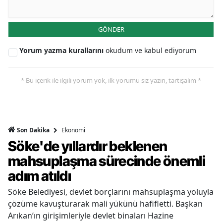
GÖNDER
Yorum yazma kurallarını
okudum ve kabul ediyorum
* Bu içerik ile ilgili yorum yok, ilk yorumu siz yazın, tartışalım *
Ekonomi
Son Dakika
Söke'de yıllardır beklenen
mahsuplaşma sürecinde önemli
adım atıldı
Söke Belediyesi, devlet borçlarını mahsuplaşma yoluyla
çözüme kavuşturarak mali yükünü hafifletti. Başkan
Arıkan’ın girişimleriyle devlet binaları Hazine