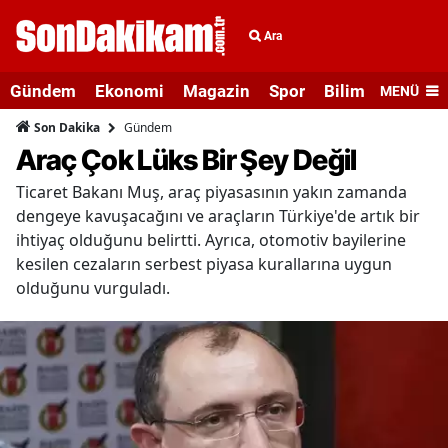
Ara
Gündem
Ekonomi
Magazin
Spor
Bilim ve Teknolo
MENÜ
Gündem
Son Dakika
Araç Çok Lüks Bir Şey Değil
Ticaret Bakanı Muş, araç piyasasının yakın zamanda
dengeye kavuşacağını ve araçların Türkiye'de artık bir
ihtiyaç olduğunu belirtti. Ayrıca, otomotiv bayilerine
kesilen cezaların serbest piyasa kurallarına uygun
olduğunu vurguladı.