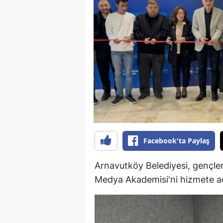
B
B
Bi
B
B
B
Ç
Facebook'ta Paylaş
Ç
Arnavutköy Belediyesi, gençle
Ç
Medya Akademisi'ni hizmete aç
D
D