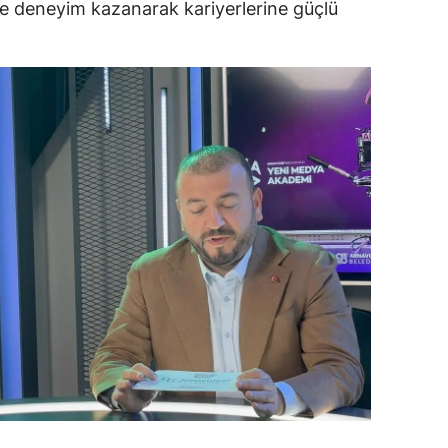
de deneyim kazanarak kariyerlerine güçlü
ozgat
onguldak
ksaray
ayburt
araman
ırıkkale
atman
ırnak
artın
rdahan
ğdır