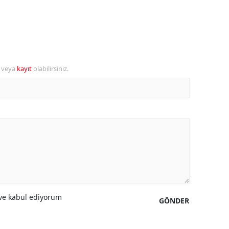
alova
arabük
lis
r veya
kayıt
olabilirsiniz.
smaniye
üzce
e kabul ediyorum
GÖNDER