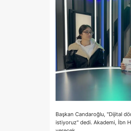
M
M
K
M
M
M
N
N
O
Başkan Candaroğlu, "Dijital dö
R
istiyoruz" dedi. Akademi, İbn Ha
S
verecek.