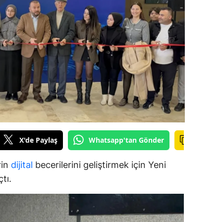
ilecik
ingöl
tlis
olu
urdur
ursa
anakkale
X'de Paylaş
Whatsapp'tan Gönder
ankırı
rin
dijital
becerilerini geliştirmek için Yeni
orum
tı.
enizli
iyarbakır