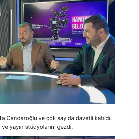
ersin
stanbul
zmir
ars
astamonu
ayseri
rklareli
ırşehir
ocaeli
fa Candaroğlu ve çok sayıda davetli katıldı.
onya
ı ve yayın stüdyolarını gezdi.
ütahya