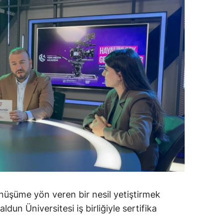
alatya
anisa
ahramanmaraş
ardin
uğla
uş
evşehir
iğde
rdu
nüşüme yön veren bir nesil yetiştirmek
ize
ldun Üniversitesi iş birliğiyle sertifika
akarya