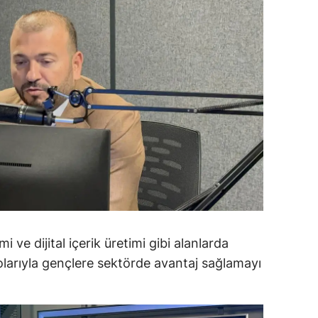
dirne
lazığ
rzincan
rzurum
skişehir
aziantep
iresun
ümüşhane
ve dijital içerik üretimi gibi alanlarda
akkari
larıyla gençlere sektörde avantaj sağlamayı
atay
sparta