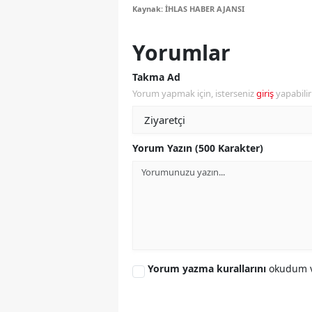
Kaynak: İHLAS HABER AJANSI
Y
Yorumlar
K
Takma Ad
Ki
Yorum yapmak için, isterseniz
giriş
yapabili
O
D
Yorum Yazın (500 Karakter)
Yorum yazma kurallarını
okudum v