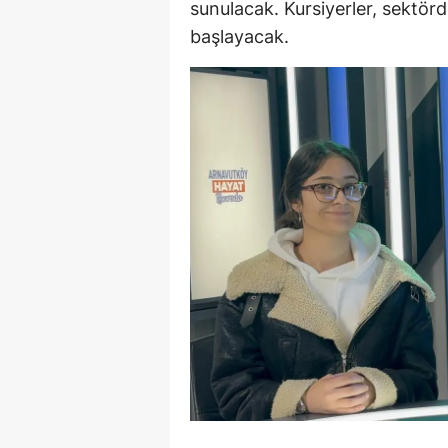
sunulacak. Kursiyerler, sektör
başlayacak.
Y
Z
A
B
K
K
B
Ş
B
A
I