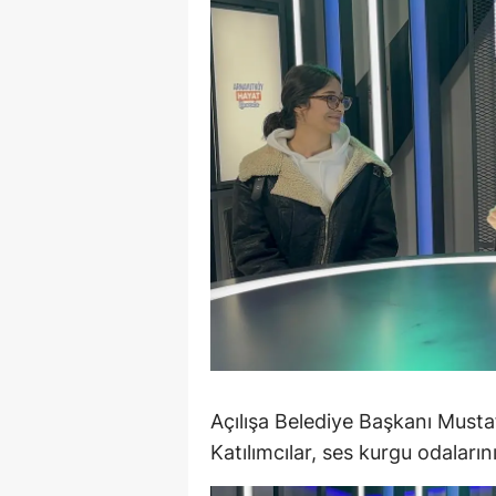
M
İ
İ
K
K
K
Kı
K
K
Açılışa Belediye Başkanı Musta
K
Katılımcılar, ses kurgu odaların
K