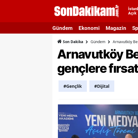
İstan
Açık
A
Gündem
Ekonomi
Magazin
Sp
A
Gündem
Arnavutköy Bel
Son Dakika
A
Arnavutköy Be
A
gençlere fırsa
A
A
#Gençlik
#Dijital
A
A
A
B