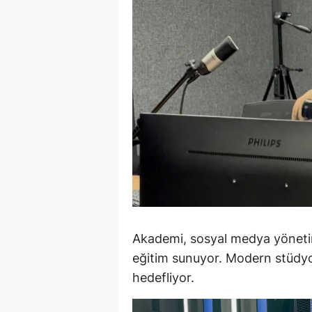
E
E
E
E
E
G
G
G
Akademi, sosyal medya yönetimi 
H
eğitim sunuyor. Modern stüdyo
H
hedefliyor.
I