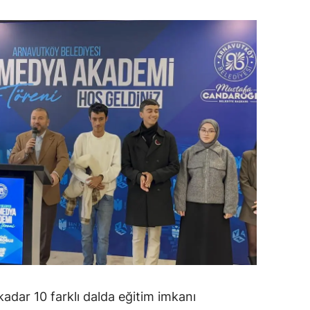
amsun
irt
inop
ivas
ekirdağ
okat
rabzon
unceli
anlıurfa
şak
kadar 10 farklı dalda eğitim imkanı
an