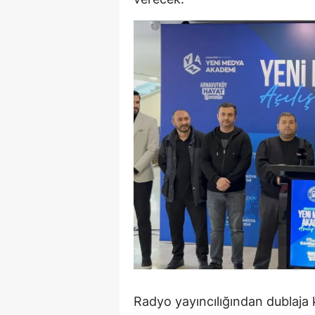
S
Si
S
S
T
T
T
T
Ş
U
Radyo yayıncılığından dublaja 
V