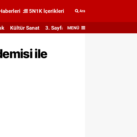
Haberleri
5N1K İçerikleri
Ara
ık
Kültür Sanat
3. Sayfa
MENÜ
emisi ile