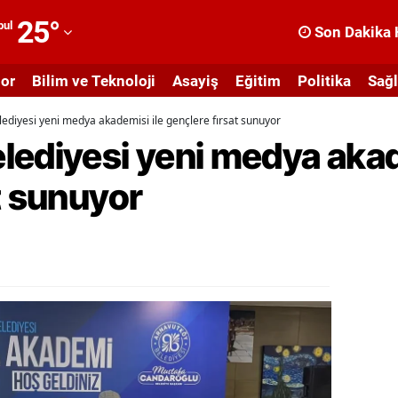
25
°
bul
Son Dakika 
dana
or
Bilim ve Teknoloji
Asayiş
Eğitim
Politika
Sağl
dıyaman
ediyesi yeni medya akademisi ile gençlere fırsat sunuyor
fyonkarahisar
lediyesi yeni medya akad
ğrı
t sunuyor
masya
nkara
ntalya
rtvin
ydın
alıkesir