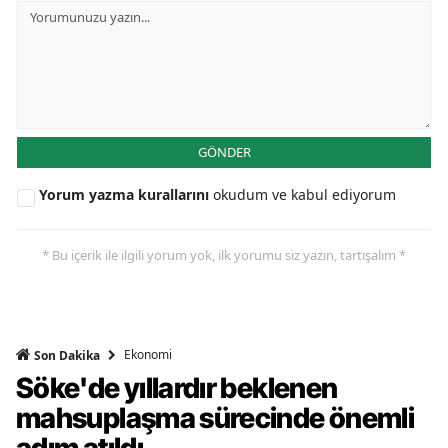
GÖNDER
Yorum yazma kurallarını
okudum ve kabul ediyorum
* Bu içerik ile ilgili yorum yok, ilk yorumu siz yazın, tartışalım *
Ekonomi
Son Dakika
Söke'de yıllardır beklenen
mahsuplaşma sürecinde önemli
adım atıldı