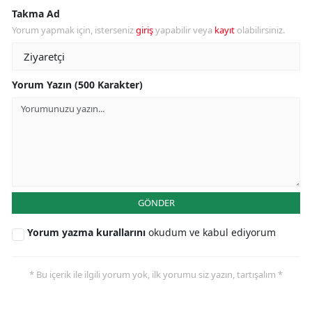
Takma Ad
Yorum yapmak için, isterseniz
giriş
yapabilir veya
kayıt
olabilirsiniz.
Yorum Yazın (500 Karakter)
GÖNDER
Yorum yazma kurallarını
okudum ve kabul ediyorum
* Bu içerik ile ilgili yorum yok, ilk yorumu siz yazın, tartışalım *