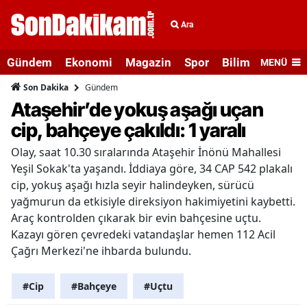
Ara
Gündem
Ekonomi
Magazin
Spor
Bilim ve Teknolo
MENÜ
Gündem
Son Dakika
Ataşehir’de yokuş aşağı uçan
cip, bahçeye çakıldı: 1 yaralı
Olay, saat 10.30 sıralarında Ataşehir İnönü Mahallesi
Yeşil Sokak'ta yaşandı. İddiaya göre, 34 CAP 542 plakalı
cip, yokuş aşağı hızla seyir halindeyken, sürücü
yağmurun da etkisiyle direksiyon hakimiyetini kaybetti.
Araç kontrolden çıkarak bir evin bahçesine uçtu.
Kazayı gören çevredeki vatandaşlar hemen 112 Acil
Çağrı Merkezi'ne ihbarda bulundu.
#Cip
#Bahçeye
#Uçtu