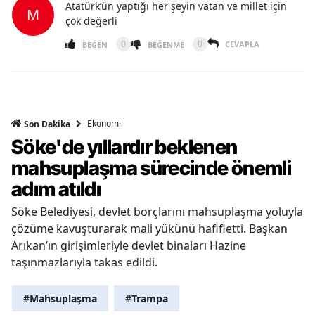
Atatürk’ün yaptığı her şeyin vatan ve millet için
M
çok değerli
0
0
CEVAPLA
BEĞEN
BEĞENME
Ekonomi
Son Dakika
Söke'de yıllardır beklenen
mahsuplaşma sürecinde önemli
adım atıldı
Söke Belediyesi, devlet borçlarını mahsuplaşma yoluyla
çözüme kavuşturarak mali yükünü hafifletti. Başkan
Arıkan’ın girişimleriyle devlet binaları Hazine
taşınmazlarıyla takas edildi.
#Mahsuplaşma
#Trampa