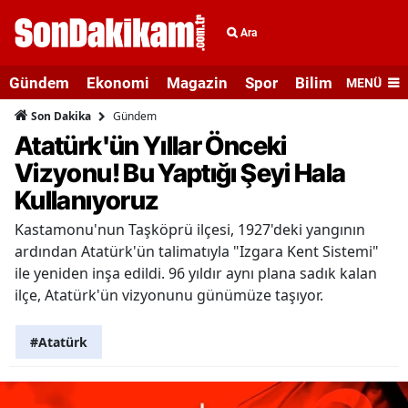
Ara
Gündem
Ekonomi
Magazin
Spor
Bilim ve Teknolo
MENÜ
Gündem
Son Dakika
Atatürk'ün Yıllar Önceki
Vizyonu! Bu Yaptığı Şeyi Hala
Kullanıyoruz
Kastamonu'nun Taşköprü ilçesi, 1927'deki yangının
ardından Atatürk'ün talimatıyla "Izgara Kent Sistemi"
ile yeniden inşa edildi. 96 yıldır aynı plana sadık kalan
ilçe, Atatürk'ün vizyonunu günümüze taşıyor.
#Atatürk