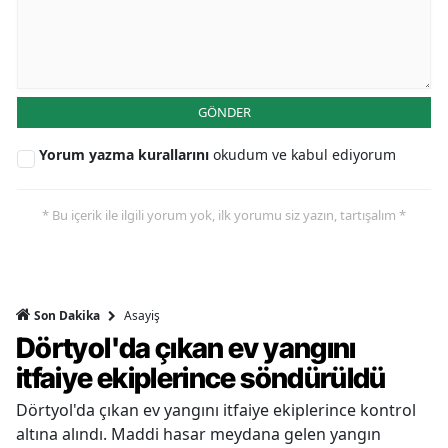
GÖNDER
Yorum yazma kurallarını
okudum ve kabul ediyorum
* Bu içerik ile ilgili yorum yok, ilk yorumu siz yazın, tartışalım *
Asayiş
Son Dakika
Dörtyol'da çıkan ev yangını
itfaiye ekiplerince söndürüldü
Dörtyol'da çıkan ev yangını itfaiye ekiplerince kontrol
altına alındı. Maddi hasar meydana gelen yangın