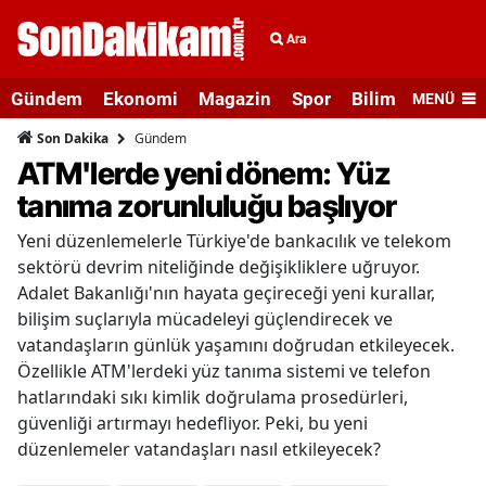
Ara
Gündem
Ekonomi
Magazin
Spor
Bilim ve Teknolo
MENÜ
Gündem
Son Dakika
ATM'lerde yeni dönem: Yüz
tanıma zorunluluğu başlıyor
Yeni düzenlemelerle Türkiye'de bankacılık ve telekom
sektörü devrim niteliğinde değişikliklere uğruyor.
Adalet Bakanlığı'nın hayata geçireceği yeni kurallar,
bilişim suçlarıyla mücadeleyi güçlendirecek ve
vatandaşların günlük yaşamını doğrudan etkileyecek.
Özellikle ATM'lerdeki yüz tanıma sistemi ve telefon
hatlarındaki sıkı kimlik doğrulama prosedürleri,
güvenliği artırmayı hedefliyor. Peki, bu yeni
düzenlemeler vatandaşları nasıl etkileyecek?