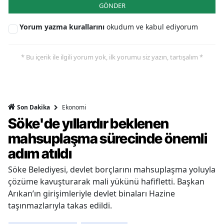
GÖNDER
Yorum yazma kurallarını
okudum ve kabul ediyorum
* Bu içerik ile ilgili yorum yok, ilk yorumu siz yazın, tartışalım *
Ekonomi
Son Dakika
Söke'de yıllardır beklenen
mahsuplaşma sürecinde önemli
adım atıldı
Söke Belediyesi, devlet borçlarını mahsuplaşma yoluyla
çözüme kavuşturarak mali yükünü hafifletti. Başkan
Arıkan’ın girişimleriyle devlet binaları Hazine
taşınmazlarıyla takas edildi.