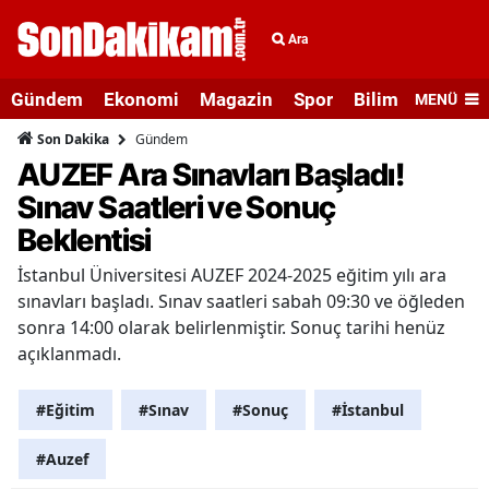
Ara
Gündem
Ekonomi
Magazin
Spor
Bilim ve Teknolo
MENÜ
Gündem
Son Dakika
AUZEF Ara Sınavları Başladı!
Sınav Saatleri ve Sonuç
Beklentisi
İstanbul Üniversitesi AUZEF 2024-2025 eğitim yılı ara
sınavları başladı. Sınav saatleri sabah 09:30 ve öğleden
sonra 14:00 olarak belirlenmiştir. Sonuç tarihi henüz
açıklanmadı.
#Eğitim
#Sınav
#Sonuç
#İstanbul
#Auzef