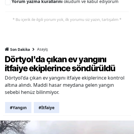
Yorum yazma kurallarını
okudum ve kabul ediyorum
* Bu içerik ile ilgili yorum yok, ilk yorumu siz yazın, tartışalım *
Asayiş
Son Dakika
Dörtyol'da çıkan ev yangını
itfaiye ekiplerince söndürüldü
Dörtyol'da çıkan ev yangını itfaiye ekiplerince kontrol
altına alındı. Maddi hasar meydana gelen yangın
sebebi henüz bilinmiyor.
#Yangın
#İtfaiye