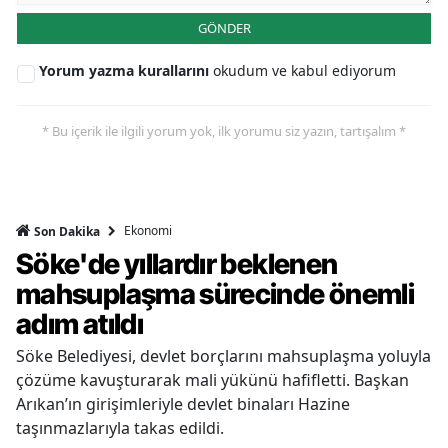
GÖNDER
Yorum yazma kurallarını
okudum ve kabul ediyorum
* Bu içerik ile ilgili yorum yok, ilk yorumu siz yazın, tartışalım *
Ekonomi
Son Dakika
Söke'de yıllardır beklenen
mahsuplaşma sürecinde önemli
adım atıldı
Söke Belediyesi, devlet borçlarını mahsuplaşma yoluyla
çözüme kavuşturarak mali yükünü hafifletti. Başkan
Arıkan’ın girişimleriyle devlet binaları Hazine
taşınmazlarıyla takas edildi.