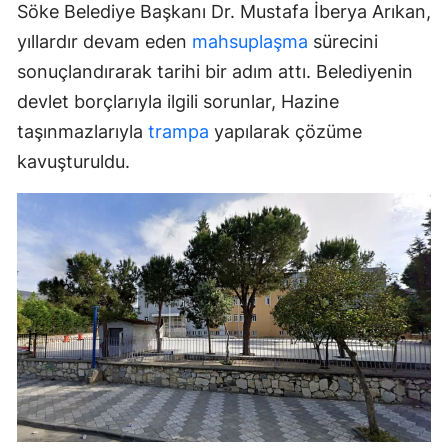
Söke Belediye Başkanı Dr. Mustafa İberya Arıkan,
yıllardır devam eden
mahsuplaşma
sürecini
sonuçlandırarak tarihi bir adım attı. Belediyenin
devlet borçlarıyla ilgili sorunlar, Hazine
taşınmazlarıyla
trampa
yapılarak çözüme
kavuşturuldu.