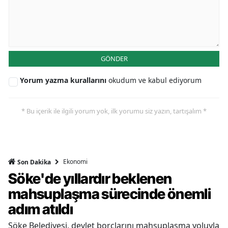
GÖNDER
Yorum yazma kurallarını
okudum ve kabul ediyorum
* Bu içerik ile ilgili yorum yok, ilk yorumu siz yazın, tartışalım *
Ekonomi
Son Dakika
Söke'de yıllardır beklenen
mahsuplaşma sürecinde önemli
adım atıldı
Söke Belediyesi, devlet borçlarını mahsuplaşma yoluyla