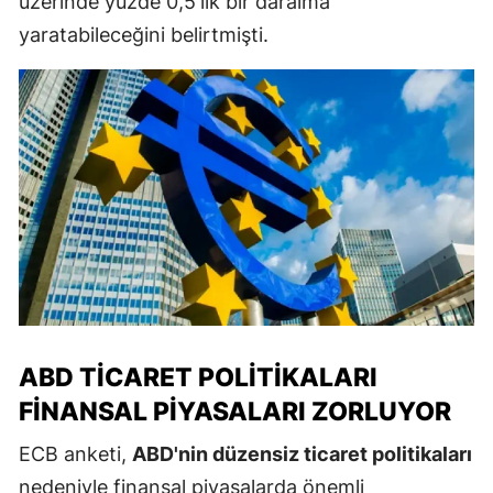
üzerinde yüzde 0,5'lik bir daralma
yaratabileceğini belirtmişti.
ABD TICARET POLITIKALARI
FINANSAL PIYASALARI ZORLUYOR
ECB anketi,
ABD'nin düzensiz ticaret politikaları
nedeniyle finansal piyasalarda önemli