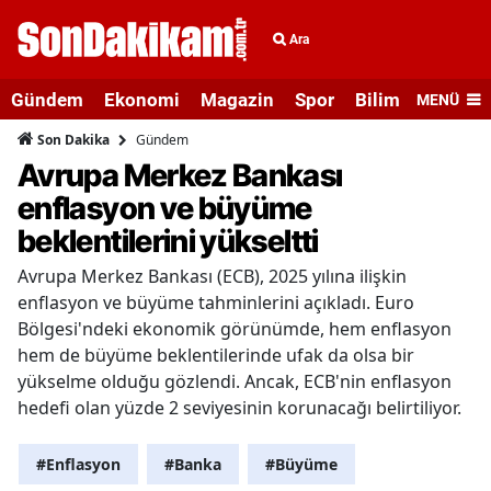
Ara
Gündem
Ekonomi
Magazin
Spor
Bilim ve Teknolo
MENÜ
Gündem
Son Dakika
Avrupa Merkez Bankası
enflasyon ve büyüme
beklentilerini yükseltti
Avrupa Merkez Bankası (ECB), 2025 yılına ilişkin
enflasyon ve büyüme tahminlerini açıkladı. Euro
Bölgesi'ndeki ekonomik görünümde, hem enflasyon
hem de büyüme beklentilerinde ufak da olsa bir
yükselme olduğu gözlendi. Ancak, ECB'nin enflasyon
hedefi olan yüzde 2 seviyesinin korunacağı belirtiliyor.
#Enflasyon
#Banka
#Büyüme