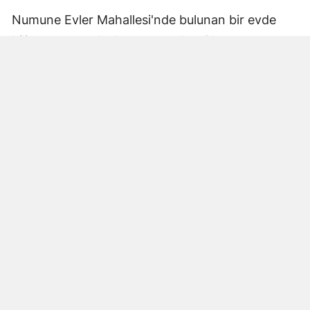
Numune Evler Mahallesi'nde bulunan bir evde
bilinmeyen nedenle yangın çıktı. Olay,
çevredekiler tarafından fark edilerek yetkililere
bildirildi.
Hatay Büyükşehir Belediyesi'ne bağlı itfaiye
ekipleri hızla olay yerine ulaştı. Yangın,