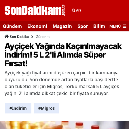
Ara
Gündem
Ekonomi
Magazin
Spor
Bilim ve Teknolo
MENÜ
Gündem
Son Dakika
Ayçiçek Yağında Kaçırılmayacak
İndirim! 5 L 2'li Alımda Süper
Fırsat!
Ayçiçek yağı fiyatlarını düşüren çarpıcı bir kampanya
duyuruldu. Son dönemde artan fiyatlarla başı dertte
olan tüketiciler için Migros, Torku markalı 5 L ayçiçek
yağını 2'li alımda dikkat çekici bir fiyata sunuyor.
#İndirim
#Migros