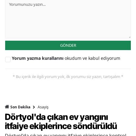
GÖNDER
Yorum yazma kurallarını
okudum ve kabul ediyorum
* Bu içerik ile ilgili yorum yok, ilk yorumu siz yazın, tartışalım *
Asayiş
Son Dakika
Dörtyol'da çıkan ev yangını
itfaiye ekiplerince söndürüldü
Dörtyol'da çıkan ev yangını itfaiye ekiplerince kontrol