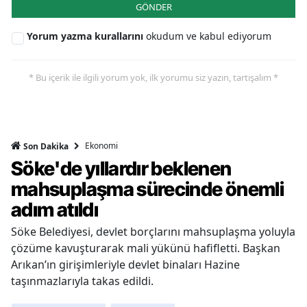
GÖNDER
Yorum yazma kurallarını
okudum ve kabul ediyorum
* Bu içerik ile ilgili yorum yok, ilk yorumu siz yazın, tartışalım *
Ekonomi
Son Dakika
Söke'de yıllardır beklenen
mahsuplaşma sürecinde önemli
adım atıldı
Söke Belediyesi, devlet borçlarını mahsuplaşma yoluyla
çözüme kavuşturarak mali yükünü hafifletti. Başkan
Arıkan’ın girişimleriyle devlet binaları Hazine
taşınmazlarıyla takas edildi.