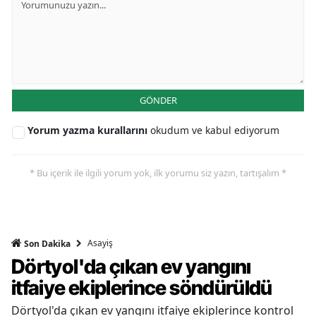
GÖNDER
Yorum yazma kurallarını
okudum ve kabul ediyorum
* Bu içerik ile ilgili yorum yok, ilk yorumu siz yazın, tartışalım *
Asayiş
Son Dakika
Dörtyol'da çıkan ev yangını
itfaiye ekiplerince söndürüldü
Dörtyol'da çıkan ev yangını itfaiye ekiplerince kontrol