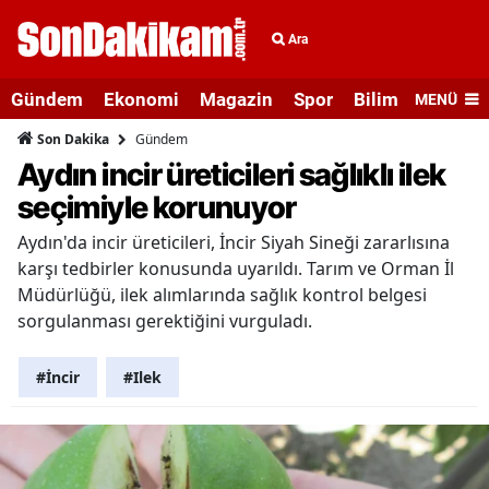
Ara
Gündem
Ekonomi
Magazin
Spor
Bilim ve Teknolo
MENÜ
Gündem
Son Dakika
Aydın incir üreticileri sağlıklı ilek
seçimiyle korunuyor
Aydın'da incir üreticileri, İncir Siyah Sineği zararlısına
karşı tedbirler konusunda uyarıldı. Tarım ve Orman İl
Müdürlüğü, ilek alımlarında sağlık kontrol belgesi
sorgulanması gerektiğini vurguladı.
#İncir
#Ilek