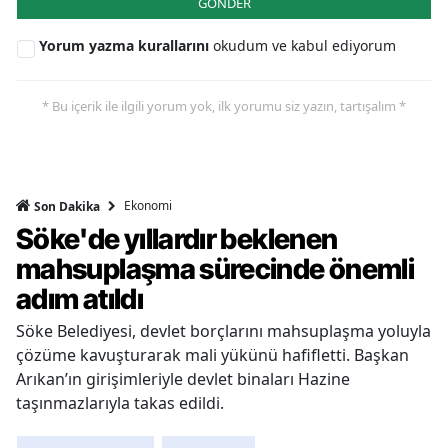
GÖNDER
Yorum yazma kurallarını
okudum ve kabul ediyorum
* Bu içerik ile ilgili yorum yok, ilk yorumu siz yazın, tartışalım *
Ekonomi
Son Dakika
Söke'de yıllardır beklenen
mahsuplaşma sürecinde önemli
adım atıldı
Söke Belediyesi, devlet borçlarını mahsuplaşma yoluyla
çözüme kavuşturarak mali yükünü hafifletti. Başkan
Arıkan’ın girişimleriyle devlet binaları Hazine
taşınmazlarıyla takas edildi.