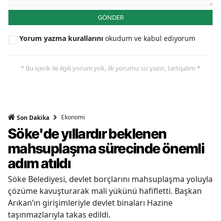
GÖNDER
Yorum yazma kurallarını
okudum ve kabul ediyorum
* Bu içerik ile ilgili yorum yok, ilk yorumu siz yazın, tartışalım *
Ekonomi
Son Dakika
Söke'de yıllardır beklenen
mahsuplaşma sürecinde önemli
adım atıldı
Söke Belediyesi, devlet borçlarını mahsuplaşma yoluyla
çözüme kavuşturarak mali yükünü hafifletti. Başkan
Arıkan’ın girişimleriyle devlet binaları Hazine
taşınmazlarıyla takas edildi.