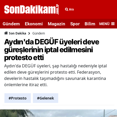
Ara
Gündem
Ekonomi
Magazin
Spor
Bilim ve Teknolo
MENÜ
Gündem
Son Dakika
Aydın'da DEGÜF üyeleri deve
güreşlerinin iptal edilmesini
protesto etti
Aydın'da DEGÜF üyeleri, şap hastalığı nedeniyle iptal
edilen deve güreşlerini protesto etti. Federasyon,
develerin hastalık taşımadığını savunarak karantina
önlemlerine itiraz etti.
#Protesto
#Gelenek