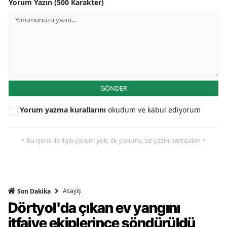
Yorum Yazın (500 Karakter)
GÖNDER
Yorum yazma kurallarını
okudum ve kabul ediyorum
* Bu içerik ile ilgili yorum yok, ilk yorumu siz yazın, tartışalım *
Asayiş
Son Dakika
Dörtyol'da çıkan ev yangını
itfaiye ekiplerince söndürüldü