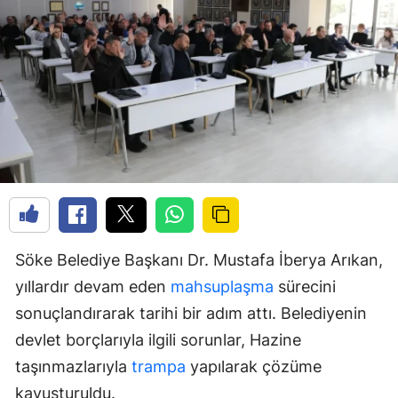
Söke Belediye Başkanı Dr. Mustafa İberya Arıkan,
yıllardır devam eden
mahsuplaşma
sürecini
sonuçlandırarak tarihi bir adım attı. Belediyenin
devlet borçlarıyla ilgili sorunlar, Hazine
taşınmazlarıyla
trampa
yapılarak çözüme
kavuşturuldu.