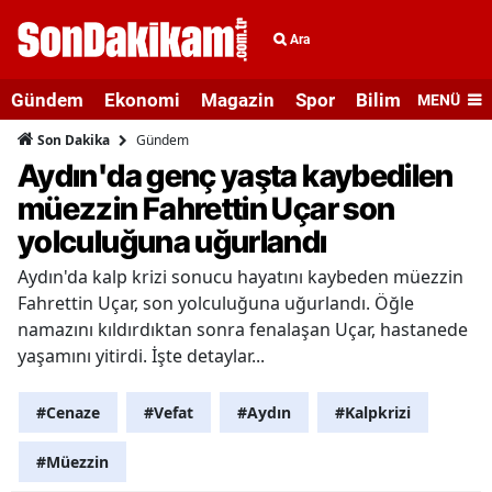
Ara
Gündem
Ekonomi
Magazin
Spor
Bilim ve Teknolo
MENÜ
Gündem
Son Dakika
Aydın'da genç yaşta kaybedilen
müezzin Fahrettin Uçar son
yolculuğuna uğurlandı
Aydın'da kalp krizi sonucu hayatını kaybeden müezzin
Fahrettin Uçar, son yolculuğuna uğurlandı. Öğle
namazını kıldırdıktan sonra fenalaşan Uçar, hastanede
yaşamını yitirdi. İşte detaylar...
#Cenaze
#Vefat
#Aydın
#Kalpkrizi
#Müezzin