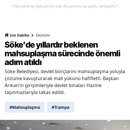
* Bu içerik ile ilgili yorum yok, ilk yorumu siz yazın, tartışalım *
Ekonomi
Son Dakika
Söke'de yıllardır beklenen
mahsuplaşma sürecinde önemli
adım atıldı
Söke Belediyesi, devlet borçlarını mahsuplaşma yoluyla
çözüme kavuşturarak mali yükünü hafifletti. Başkan
Arıkan’ın girişimleriyle devlet binaları Hazine
taşınmazlarıyla takas edildi.
#Mahsuplaşma
#Trampa