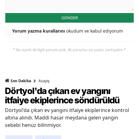
GÖNDER
Yorum yazma kurallarını
okudum ve kabul ediyorum
* Bu içerik ile ilgili yorum yok, ilk yorumu siz yazın, tartışalım *
Asayiş
Son Dakika
Dörtyol'da çıkan ev yangını
itfaiye ekiplerince söndürüldü
Dörtyol'da çıkan ev yangını itfaiye ekiplerince kontrol
altına alındı. Maddi hasar meydana gelen yangın
sebebi henüz bilinmiyor.