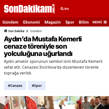
Ara
Gündem
Ekonomi
Magazin
Spor
Bilim ve Teknolo
MENÜ
Gündem
Son Dakika
Aydın’da Mustafa Kemerli
cenaze töreniyle son
yolculuğuna uğurlandı
Aydın amatör sporunun sembol ismi Mustafa Kemerli
vefat etti. Cenazesi İncirliova'da düzenlenen törenle
toprağa verildi.
#Cenaze
#Spor