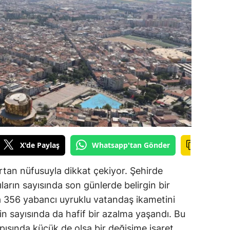
ilecik
ingöl
tlis
olu
urdur
ursa
anakkale
X'de Paylaş
Whatsapp'tan Gönder
ankırı
artan nüfusuyla dikkat çekiyor. Şehirde
orum
arın sayısında son günlerde belirgin bir
a 356 yabancı uyruklu vatandaş ikametini
enizli
rin sayısında da hafif bir azalma yaşandı. Bu
iyarbakır
ısında küçük de olsa bir değişime işaret