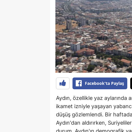
B
B
Bi
B
B
B
Ç
Facebook'ta Paylaş
Ç
Aydın, özellikle yaz aylarında 
Ç
ikamet izniyle yaşayan yabancıl
düşüş gözlemlendi. Bir haftad
D
Aydın'dan aldırırken, Suriyelile
D
durum, Aydın'ın demografik yap