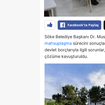
Y
K
Facebook'ta Paylaş
Ki
Söke Belediye Başkanı Dr. Must
O
mahsuplaşma
sürecini sonuçlan
D
devlet borçlarıyla ilgili sorunl
çözüme kavuşturuldu.