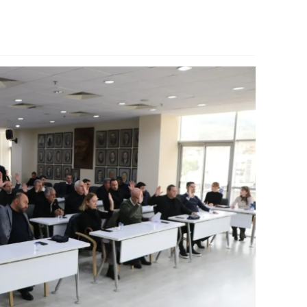
ozgat
onguldak
ksaray
ayburt
araman
ırıkkale
atman
ırnak
artın
rdahan
ğdır