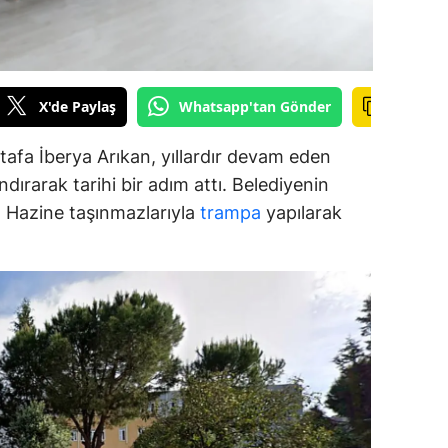
alova
arabük
X'de Paylaş
Whatsapp'tan Gönder
lis
afa İberya Arıkan, yıllardır devam eden
smaniye
dırarak tarihi bir adım attı. Belediyenin
üzce
ar, Hazine taşınmazlarıyla
trampa
yapılarak