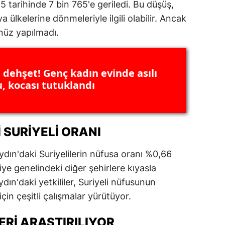
 tarihinde 7 bin 765'e geriledi. Bu düşüş,
ersin
a ülkelerine dönmeleriyle ilgili olabilir. Ancak
nüz yapılmadı.
stanbul
zmir
 dehşet! Genç kadın evinde asılı
ars
, kocası tutuklandı
astamonu
ayseri
 SURIYELI ORANI
rklareli
ydın'daki Suriyelilerin nüfusa oranı %0,66
ırşehir
iye genelindeki diğer şehirlere kıyasla
ocaeli
dın'daki yetkililer, Suriyeli nüfusunun
için çeşitli çalışmalar yürütüyor.
onya
ütahya
RI ARAŞTIRILIYOR