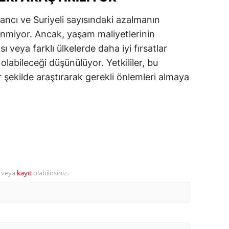
alatya
ancı ve Suriyeli sayısındaki azalmanın
inmiyor. Ancak, yaşam maliyetlerinin
anisa
ı veya farklı ülkelerde daha iyi fırsatlar
ahramanmaraş
 olabileceği düşünülüyor. Yetkililer, bu
 şekilde araştırarak gerekli önlemleri almaya
ardin
uğla
uş
evşehir
iğde
r veya
kayıt
olabilirsiniz.
rdu
ize
akarya