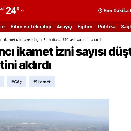
24
°
bul
Son Dakika 
dana
or
Bilim ve Teknoloji
Asayiş
Eğitim
Politika
Sağl
dıyaman
ı ikamet izni sayısı düştü: Bir haftada 356 kişi ikametini aldırdı
fyonkarahisar
cı ikamet izni sayısı düşt
ğrı
ini aldırdı
masya
nkara
#Göç
#İkamet
ntalya
rtvin
ydın
alıkesir