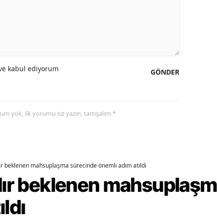
amsun
irt
inop
e kabul ediyorum
GÖNDER
ivas
ekirdağ
yorum yok, ilk yorumu siz yazın, tartışalım *
okat
rabzon
unceli
dır beklenen mahsuplaşma sürecinde önemli adım atıldı
anlıurfa
rdır beklenen mahsuplaş
şak
ıldı
an