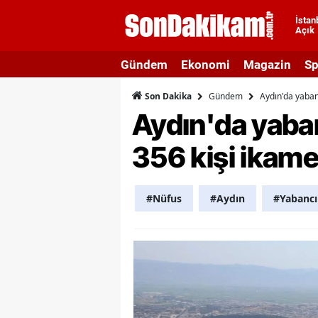
İstan
Açık
A
Gündem
Ekonomi
Magazin
Sp
A
Gündem
Aydın'da yabanc
Son Dakika
A
Aydın'da yaban
A
356 kişi ikamet
A
A
#Nüfus
#Aydın
#Yabancı
A
A
A
B