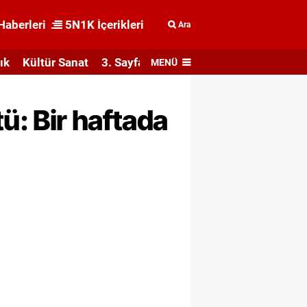
Haberleri
5N1K İçerikleri
Ara
ık
Kültür Sanat
3. Sayfa
MENÜ
ü: Bir haftada