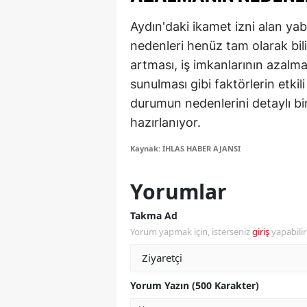
M
Aydın'daki ikamet izni alan yab
nedenleri henüz tam olarak bil
M
artması, iş imkanlarının azalmas
K
sunulması gibi faktörlerin etkili
durumun nedenlerini detaylı bir
M
hazırlanıyor.
M
Kaynak: İHLAS HABER AJANSI
M
Yorumlar
N
Takma Ad
N
Yorum yapmak için, isterseniz
giriş
yapabili
O
R
Yorum Yazın (500 Karakter)
S