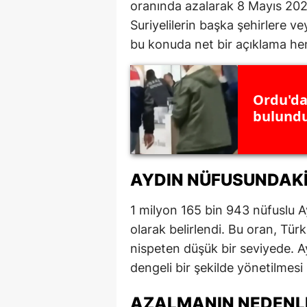
oranında azalarak 8 Mayıs 2025
M
Suriyelilerin başka şehirlere vey
bu konuda net bir açıklama he
İ
İ
Ordu'da
K
bulundu
K
K
AYDIN NÜFUSUNDAKI
Kı
1 milyon 165 bin 943 nüfuslu A
K
olarak belirlendi. Bu oran, Türk
K
nispeten düşük bir seviyede. Ay
dengeli bir şekilde yönetilmesi 
K
K
AZALMANIN NEDENLE