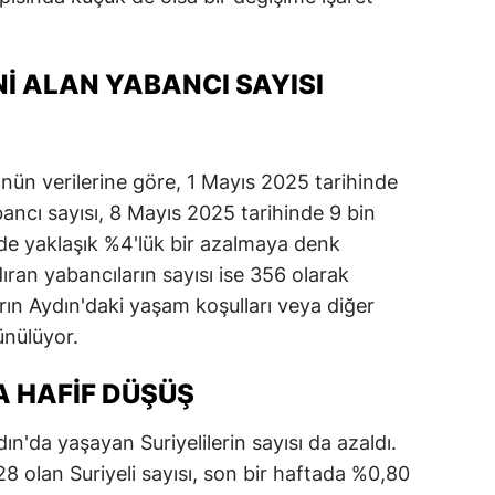
dirne
lazığ
NI ALAN YABANCI SAYISI
rzincan
rzurum
'nün verilerine göre, 1 Mayıs 2025 tarihinde
skişehir
bancı sayısı, 8 Mayıs 2025 tarihinde 9 bin
inde yaklaşık %4'lük bir azalmaya denk
aziantep
dıran yabancıların sayısı ise 356 olarak
iresun
rın Aydın'daki yaşam koşulları veya diğer
şünülüyor.
ümüşhane
A HAFIF DÜŞÜŞ
akkari
atay
n'da yaşayan Suriyelilerin sayısı da azaldı.
8 olan Suriyeli sayısı, son bir haftada %0,80
sparta