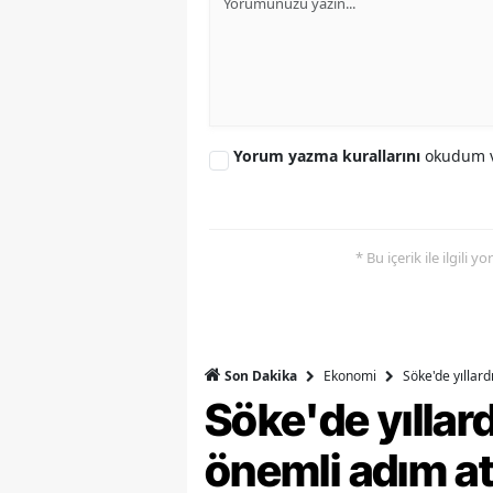
S
Si
S
Yorum yazma kurallarını
okudum v
S
T
* Bu içerik ile ilgili 
T
T
T
Ekonomi
Söke'de yıllar
Son Dakika
Ş
Söke'de yılla
U
önemli adım at
V