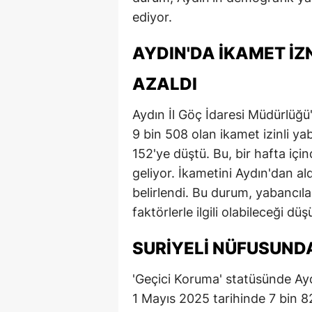
ediyor.
E
E
AYDIN'DA İKAMET İZ
E
AZALDI
E
Aydın İl Göç İdaresi Müdürlüğü
E
9 bin 508 olan ikamet izinli ya
152'ye düştü. Bu, bir hafta iç
G
geliyor. İkametini Aydın'dan al
G
belirlendi. Bu durum, yabancıla
faktörlerle ilgili olabileceği dü
G
SURIYELI NÜFUSUND
H
H
'Geçici Koruma' statüsünde Aydı
1 Mayıs 2025 tarihinde 7 bin 82
I