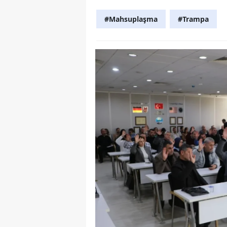
Y
#Mahsuplaşma
#Trampa
Z
A
B
K
K
B
Ş
B
A
I