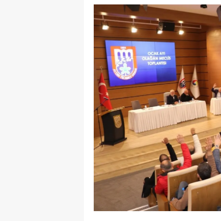
E
E
E
E
E
G
G
G
H
H
I