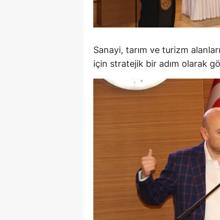
M
M
Sanayi, tarım ve turizm alanlar
K
için stratejik bir adım olarak g
M
M
M
N
N
O
R
S