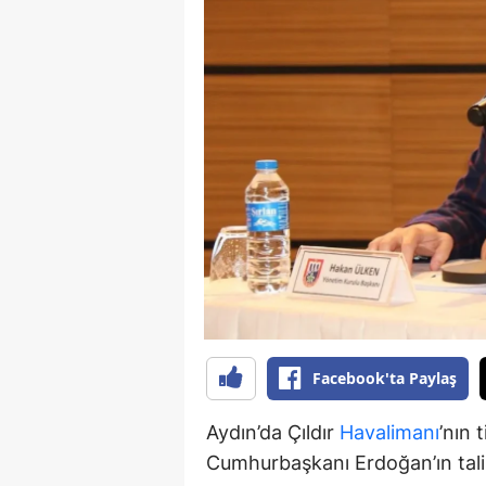
B
B
Bi
B
B
B
Ç
Ç
Facebook'ta Paylaş
Ç
D
Aydın’da Çıldır
Havalimanı
’nın 
Cumhurbaşkanı Erdoğan’ın talim
D