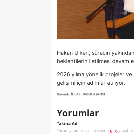
S
Si
S
S
Hakan Ülken, sürecin yakından ta
T
beklentilerin iletilmesi devam 
T
2026 yılına yönelik projeler ve 
gelişimi için adımlar atılıyor.
T
Kaynak: İHLAS HABER AJANSI
T
Ş
Yorumlar
U
Takma Ad
Yorum yapmak için, isterseniz
giriş
yapabili
V