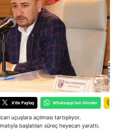
ilecik
ingöl
tlis
olu
urdur
ursa
anakkale
ankırı
X'de Paylaş
Whatsapp'tan Gönder
orum
enizli
ticari uçuşlara açılması tartışılıyor.
atıyla başlatılan süreç heyecan yarattı.
iyarbakır