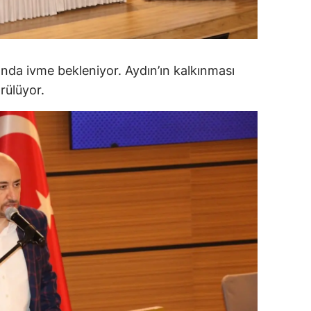
alatya
anisa
ında ivme bekleniyor. Aydın’ın kalkınması
ahramanmaraş
örülüyor.
ardin
uğla
uş
evşehir
iğde
rdu
ize
akarya