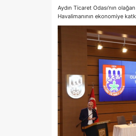
Aydın Ticaret Odası’nın olağan 
M
Havalimanının ekonomiye katkıs
İ
İ
K
K
K
Kı
K
K
K
K