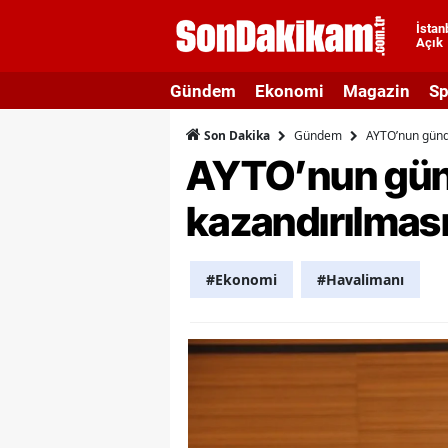
İstan
Açık
A
Gündem
Ekonomi
Magazin
Sp
A
Gündem
AYTO’nun günde
Son Dakika
A
AYTO’nun günd
A
kazandırılması 
A
A
#Ekonomi
#Havalimanı
A
A
A
B