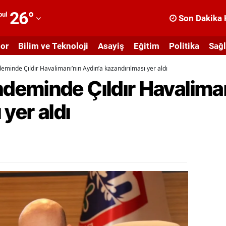
26
°
bul
Son Dakika 
dana
or
Bilim ve Teknoloji
Asayiş
Eğitim
Politika
Sağl
dıyaman
minde Çıldır Havalimanı’nın Aydın’a kazandırılması yer aldı
fyonkarahisar
eminde Çıldır Havaliman
ğrı
yer aldı
masya
nkara
ntalya
rtvin
ydın
alıkesir