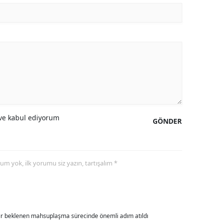
ozgat
onguldak
ksaray
ayburt
araman
e kabul ediyorum
ırıkkale
GÖNDER
atman
ırnak
yorum yok, ilk yorumu siz yazın, tartışalım *
artın
rdahan
dır beklenen mahsuplaşma sürecinde önemli adım atıldı
ğdır