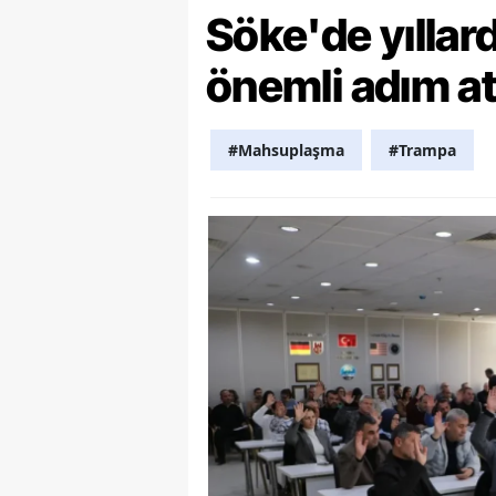
Söke'de yılla
Y
önemli adım at
K
Ki
#Mahsuplaşma
#Trampa
O
D