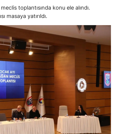
meclis toplantısında konu ele alındı.
ersin
ı masaya yatırıldı.
stanbul
zmir
ars
astamonu
ayseri
rklareli
ırşehir
ocaeli
onya
ütahya