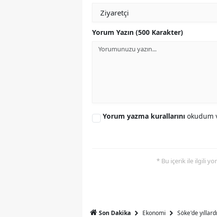
Y
Yorum Yazın (500 Karakter)
Z
A
B
K
Yorum yazma kurallarını
okudum v
K
B
Ş
* Bu içerik ile ilgili 
B
A
Ekonomi
Söke'de yıllar
Son Dakika
I