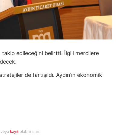
amsun
irt
inop
ivas
kip edileceğini belirtti. İlgili mercilere
ekirdağ
edecek.
okat
stratejiler de tartışıldı. Aydın’ın ekonomik
rabzon
unceli
anlıurfa
şak
r veya
kayıt
olabilirsiniz.
an