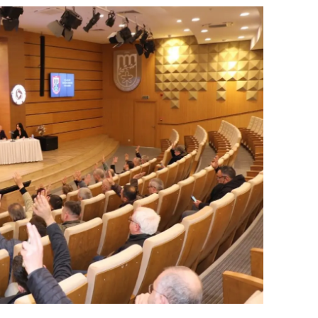
dirne
lazığ
rzincan
rzurum
skişehir
aziantep
iresun
ümüşhane
akkari
atay
sparta