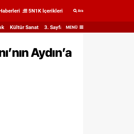
Haberleri
5N1K İçerikleri
Ara
ık
Kültür Sanat
3. Sayfa
MENÜ
ı’nın Aydın’a