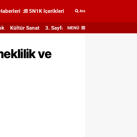
Haberleri
5N1K İçerikleri
Ara
ık
Kültür Sanat
3. Sayfa
MENÜ
klilik ve