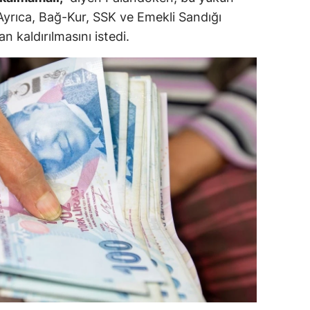
. Ayrıca, Bağ-Kur, SSK ve Emekli Sandığı
dirne
n kaldırılmasını istedi.
lazığ
rzincan
rzurum
skişehir
aziantep
iresun
ümüşhane
akkari
atay
sparta