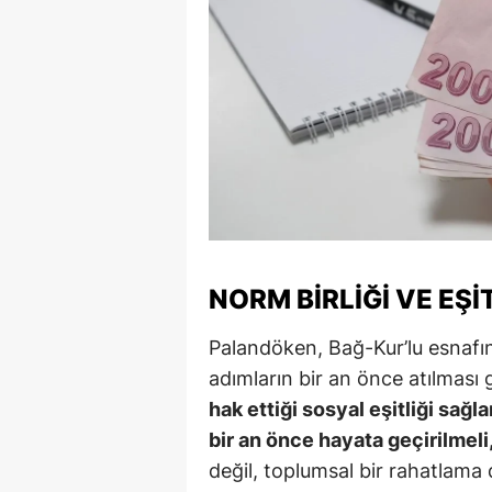
M
M
K
M
M
M
NORM BIRLIĞI VE EŞ
N
Palandöken, Bağ-Kur’lu esnafın 
N
adımların bir an önce atılması g
O
hak ettiği sosyal eşitliği sağ
R
bir an önce hayata geçirilmeli,
değil, toplumsal bir rahatlama d
S