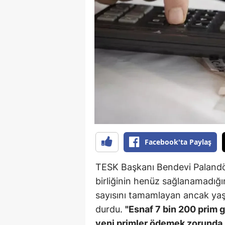
B
B
Bi
B
B
B
Ç
Facebook'ta Paylaş
Ç
TESK Başkanı Bendevi Palandö
Ç
birliğinin henüz sağlanamadığ
sayısını tamamlayan ancak yaş
D
durdu.
"Esnaf 7 bin 200 prim 
D
yeni primler ödemek zorunda 