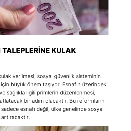
alova
arabük
lis
smaniye
N TALEPLERINE KULAK
üzce
kulak verilmesi, sosyal güvenlik sisteminin
 için büyük önem taşıyor. Esnafın üzerindeki
e sağlıkla ilgili primlerin düzenlenmesi,
atlatacak bir adım olacaktır. Bu reformların
 sadece esnafı değil, ülke genelinde sosyal
artıracaktır.