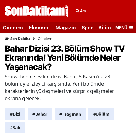
Ara
Gündem
Ekonomi
Magazin
Spor
Bilim ve Teknolo
MENÜ
Gündem
Son Dakika
Bahar Dizisi 23. Bölüm Show TV
Ekranında! Yeni Bölümde Neler
Yaşanacak?
Show TV’nin sevilen dizisi Bahar, 5 Kasım'da 23.
bölümüyle izleyici karşısında. Yeni bölümde
karakterlerin yüzleşmeleri ve sürpriz gelişmeler
ekrana gelecek.
#Dizi
#Bahar
#Fragman
#Bölüm
#Salı