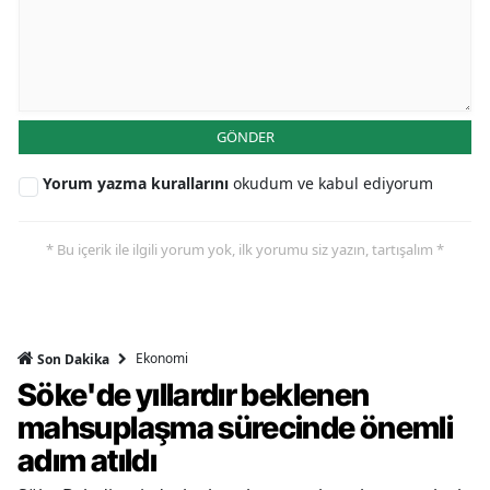
GÖNDER
Yorum yazma kurallarını
okudum ve kabul ediyorum
* Bu içerik ile ilgili yorum yok, ilk yorumu siz yazın, tartışalım *
Ekonomi
Son Dakika
Söke'de yıllardır beklenen
mahsuplaşma sürecinde önemli
adım atıldı