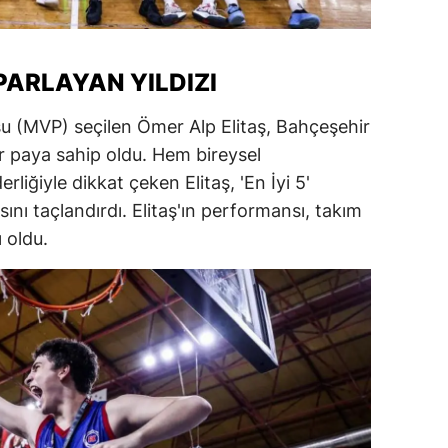
amsun
irt
PARLAYAN YILDIZI
inop
u (MVP) seçilen Ömer Alp Elitaş, Bahçeşehir
ir paya sahip oldu. Hem bireysel
ivas
rliğiyle dikkat çeken Elitaş, 'En İyi 5'
ekirdağ
ını taçlandırdı. Elitaş'ın performansı, takım
 oldu.
okat
rabzon
unceli
anlıurfa
şak
an