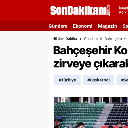
İstan
Açık
A
Gündem
Ekonomi
Magazin
Sp
A
Gündem
Bahçeşehir Kol
Son Dakika
A
Bahçeşehir Ko
A
zirveye çıkarak
A
A
#Türkiye
#Basketbol
#Ş
A
A
A
B