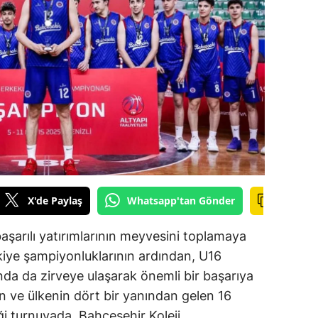
ilecik
ingöl
tlis
olu
urdur
ursa
anakkale
X'de Paylaş
Whatsapp'tan Gönder
ankırı
başarılı yatırımlarının meyvesini toplamaya
orum
iye şampiyonluklarının ardından, U16
da da zirveye ulaşarak önemli bir başarıya
enizli
en ve ülkenin dört bir yanından gelen 16
iyarbakır
ği turnuvada, Bahçeşehir Koleji