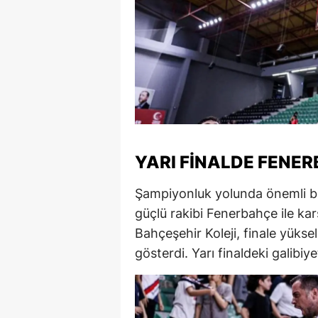
Y
Z
A
B
K
YARI FINALDE FENER
K
Şampiyonluk yolunda önemli bir
B
güçlü rakibi Fenerbahçe ile kar
Ş
Bahçeşehir Koleji, finale yükse
gösterdi. Yarı finaldeki galibiye
B
A
I