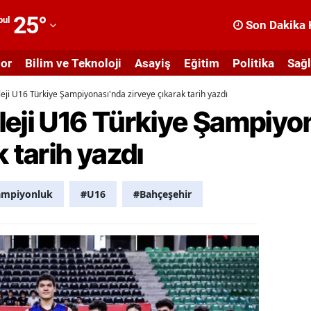
25
°
bul
Son Dakika 
dana
or
Bilim ve Teknoloji
Asayiş
Eğitim
Politika
Sağl
dıyaman
eji U16 Türkiye Şampiyonası'nda zirveye çıkarak tarih yazdı
fyonkarahisar
leji U16 Türkiye Şampiyo
ğrı
 tarih yazdı
masya
nkara
ampiyonluk
#U16
#Bahçeşehir
ntalya
rtvin
ydın
alıkesir