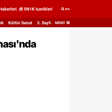
Haberleri
5N1K İçerikleri
Ara
ık
Kültür Sanat
3. Sayfa
MENÜ
nası'nda