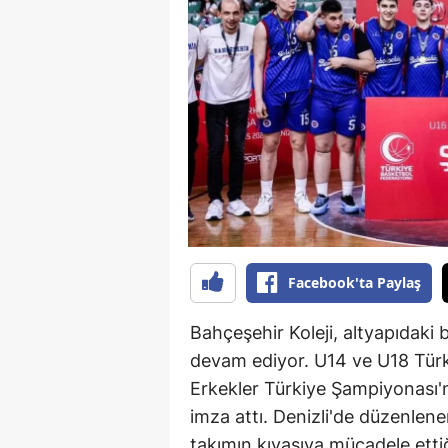
B
B
Bi
B
B
B
Ç
Facebook'ta Paylaş
Ç
Bahçeşehir Koleji, altyapıdaki 
Ç
devam ediyor. U14 ve U18 Türk
Erkekler Türkiye Şampiyonası'n
D
imza attı. Denizli'de düzenlen
D
takımın kıyasıya mücadele etti