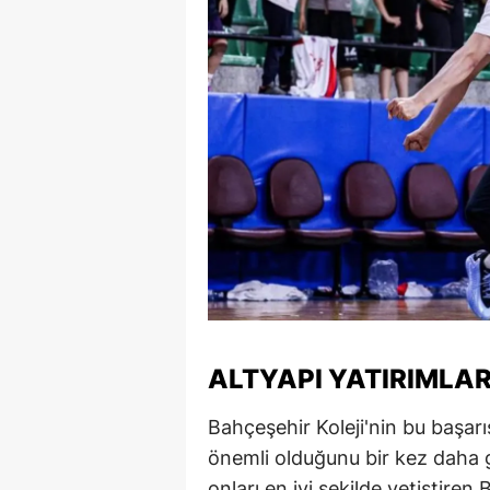
Y
K
Ki
O
D
ALTYAPI YATIRIMLAR
Bahçeşehir Koleji'nin bu başarı
önemli olduğunu bir kez daha 
onları en iyi şekilde yetiştire