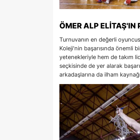
S
Si
ÖMER ALP ELITAŞ'IN 
S
Turnuvanın en değerli oyuncus
Koleji'nin başarısında önemli b
S
yetenekleriyle hem de takım lide
T
seçkisinde de yer alarak başarıs
arkadaşlarına da ilham kaynağı
T
T
T
Ş
U
V