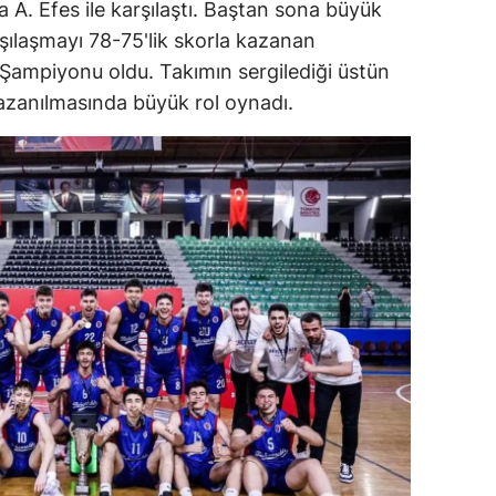
a A. Efes ile karşılaştı. Baştan sona büyük
alatya
şılaşmayı 78-75'lik skorla kazanan
 Şampiyonu oldu. Takımın sergilediği üstün
anisa
zanılmasında büyük rol oynadı.
ahramanmaraş
ardin
uğla
uş
evşehir
iğde
rdu
ize
akarya