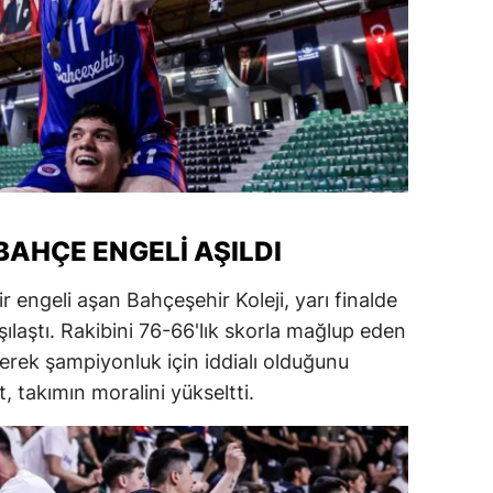
ozgat
onguldak
ksaray
ayburt
araman
BAHÇE ENGELI AŞILDI
ırıkkale
 engeli aşan Bahçeşehir Koleji, yarı finalde
atman
şılaştı. Rakibini 76-66'lık skorla mağlup eden
ırnak
lerek şampiyonluk için iddialı olduğunu
t, takımın moralini yükseltti.
artın
rdahan
ğdır