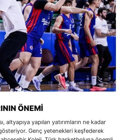
alova
arabük
lis
smaniye
üzce
ININ ÖNEMI
sı, altyapıya yapılan yatırımların ne kadar
gösteriyor. Genç yetenekleri keşfederek
n Bahçeşehir Koleji, Türk basketboluna önemli