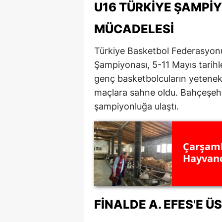
U16 TÜRKIYE ŞAMPIY
M
MÜCADELESI
İ
Türkiye Basketbol Federasyonu
İ
Şampiyonası, 5-11 Mayıs tarihle
K
genç basketbolcuların yetenekl
maçlara sahne oldu. Bahçeşehir 
K
şampiyonluğa ulaştı.
K
Kı
Çarşamb
K
Hayvanc
K
K
FINALDE A. EFES'E 
K