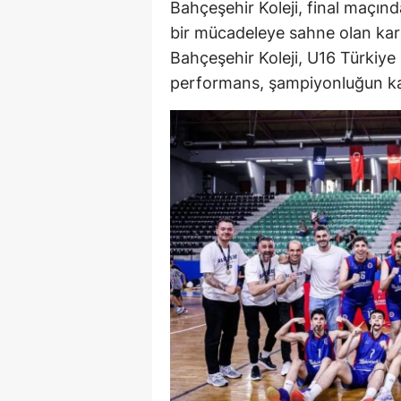
Bahçeşehir Koleji, final maçınd
M
bir mücadeleye sahne olan kar
Bahçeşehir Koleji, U16 Türkiye
M
performans, şampiyonluğun ka
K
M
M
M
N
N
O
R
S