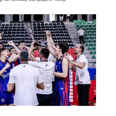
dirne
lazığ
rzincan
rzurum
skişehir
aziantep
iresun
ümüşhane
akkari
atay
sparta