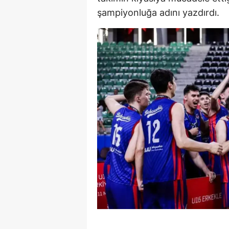
şampiyonluğa adını yazdırdı.
E
E
E
E
E
G
G
G
H
H
I