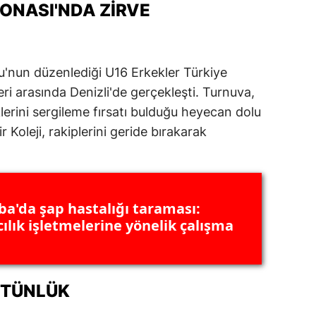
ONASI'NDA ZIRVE
ersin
stanbul
'nun düzenlediği U16 Erkekler Türkiye
zmir
ri arasında Denizli'de gerçekleşti. Turnuva,
ars
erini sergileme fırsatı bulduğu heyecan dolu
Koleji, rakiplerini geride bırakarak
astamonu
ayseri
rklareli
a'da şap hastalığı taraması:
ırşehir
ılık işletmelerine yönelik çalışma
ocaeli
onya
ÜSTÜNLÜK
ütahya