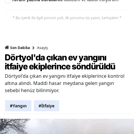
* Bu içerik ile ilgili yorum yok, ilk yorumu siz yazın, tartışalım *
Asayiş
Son Dakika
Dörtyol'da çıkan ev yangını
itfaiye ekiplerince söndürüldü
Dörtyol'da çıkan ev yangını itfaiye ekiplerince kontrol
altına alındı. Maddi hasar meydana gelen yangın
sebebi henüz bilinmiyor.
#Yangın
#İtfaiye