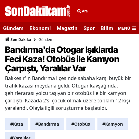
Ara
Gündem
Ekonomi
Magazin
Spor
Bilim ve Teknolo
MENÜ
Gündem
Son Dakika
Bandırma'da Otogar Işıklarda
Feci Kaza! Otobüs ile Kamyon
Çarpıştı, Yaralılar Var
Balıkesir'in Bandırma ilçesinde sabaha karşı büyük bir
trafik kazası meydana geldi. Otogar kavşağında,
şehirlerarası yolcu taşıyan bir otobüs ile bir kamyon
çarpıştı. Kazada 2’si çocuk olmak üzere toplam 12 kişi
yaralandı. Olayla ilgili soruşturma başlatıldı.
#Kaza
#Bandırma
#Otobüs
#Kamyon
#Yaralılar