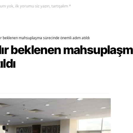
yorum yok, ilk yorumu siz yazın, tartışalım *
alova
arabük
lis
dır beklenen mahsuplaşma sürecinde önemli adım atıldı
rdır beklenen mahsuplaş
smaniye
ıldı
üzce