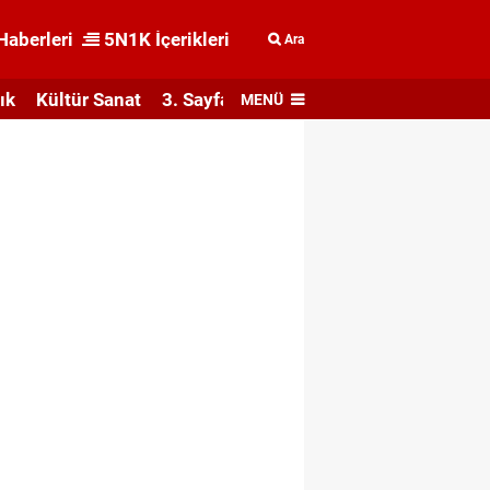
Haberleri
5N1K İçerikleri
Ara
ık
Kültür Sanat
3. Sayfa
MENÜ