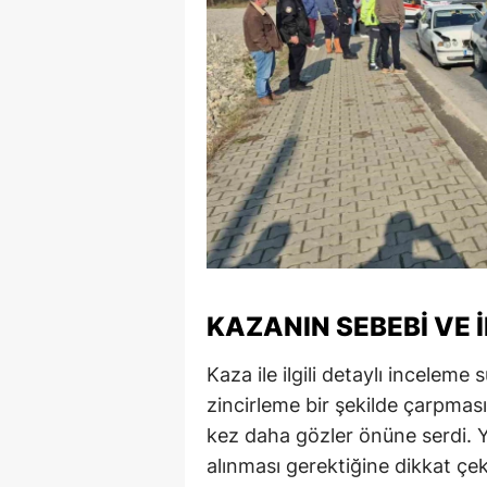
S
Si
S
S
T
T
T
KAZANIN SEBEBI VE 
T
Kaza ile ilgili detaylı inceleme 
Ş
zincirleme bir şekilde çarpması,
kez daha gözler önüne serdi. Yetk
U
alınması gerektiğine dikkat çek
V