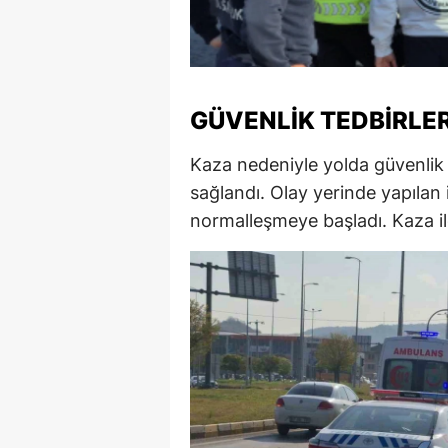
M
İ
İ
GÜVENLIK TEDBIRLER
K
Kaza nedeniyle yolda güvenlik te
K
sağlandı. Olay yerinde yapılan 
normalleşmeye başladı. Kaza ile 
K
Kı
K
K
K
K