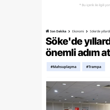
* Bu içerik ile ilgili 
Y
K
Ki
Ekonomi
Söke'de yıllar
Son Dakika
Söke'de yılla
O
önemli adım at
D
#Mahsuplaşma
#Trampa