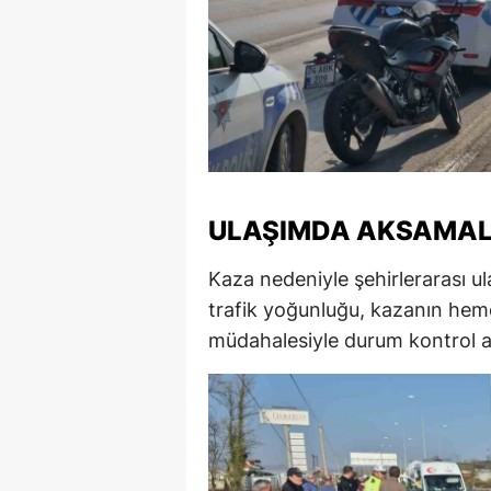
M
M
K
M
M
ULAŞIMDA AKSAMAL
M
Kaza nedeniyle şehirlerarası ul
N
trafik yoğunluğu, kazanın heme
müdahalesiyle durum kontrol alt
N
O
R
S