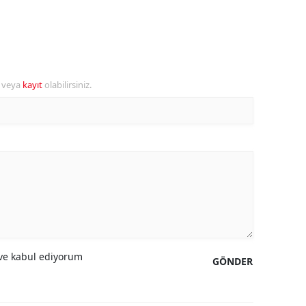
ozgat
onguldak
ksaray
r veya
kayıt
olabilirsiniz.
ayburt
araman
ırıkkale
atman
ırnak
artın
e kabul ediyorum
GÖNDER
rdahan
ğdır