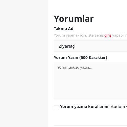
Y
Yorumlar
Z
Takma Ad
A
Yorum yapmak için, isterseniz
giriş
yapabili
B
K
Yorum Yazın (500 Karakter)
K
B
Ş
B
Yorum yazma kurallarını
okudum v
A
I