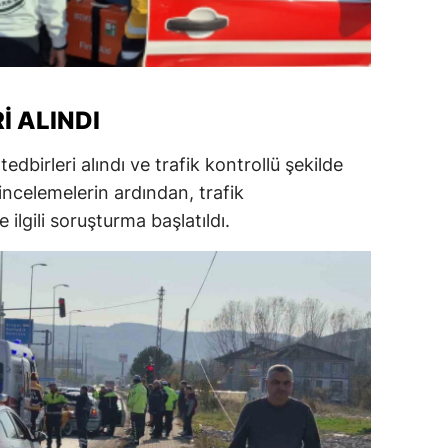
ersin
stanbul
zmir
I ALINDI
ars
dbirleri alındı ve trafik kontrollü şekilde
astamonu
incelemelerin ardından, trafik
ilgili soruşturma başlatıldı.
ayseri
rklareli
ırşehir
ocaeli
onya
ütahya