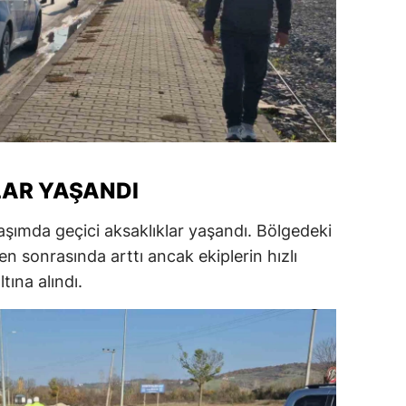
alatya
anisa
ahramanmaraş
ardin
uğla
AR YAŞANDI
uş
aşımda geçici aksaklıklar yaşandı. Bölgedeki
evşehir
n sonrasında arttı ancak ekiplerin hızlı
ına alındı.
iğde
rdu
ize
akarya