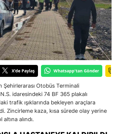
ilecik
ingöl
tlis
olu
urdur
ursa
X'de Paylaş
Whatsapp'tan Gönder
anakkale
 Şehirlerarası Otobüs Terminali
ankırı
 N.S. idaresindeki 74 BF 365 plakalı
ki trafik ışıklarında bekleyen araçlara
orum
. Zincirleme kaza, kısa sürede olay yerine
enizli
 altına alındı.
iyarbakır