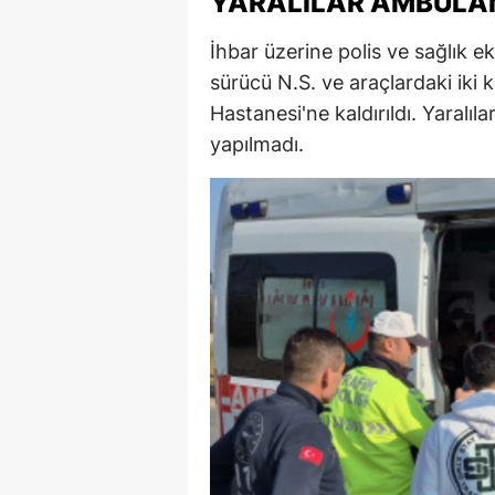
YARALILAR AMBULAN
E
İhbar üzerine polis ve sağlık ek
E
sürücü N.S. ve araçlardaki iki 
Hastanesi'ne kaldırıldı. Yaralıla
E
yapılmadı.
E
E
G
G
G
H
H
I