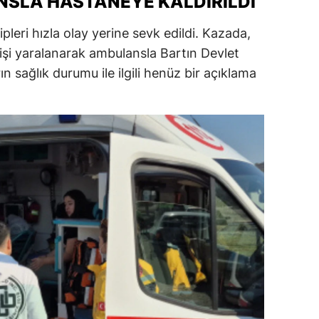
SLA HASTANEYE KALDIRILDI
dirne
ipleri hızla olay yerine sevk edildi. Kazada,
lazığ
kişi yaralanarak ambulansla Bartın Devlet
rın sağlık durumu ile ilgili henüz bir açıklama
rzincan
rzurum
skişehir
aziantep
iresun
ümüşhane
akkari
atay
sparta