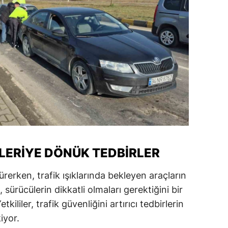
amsun
irt
inop
ivas
ekirdağ
okat
rabzon
İLERIYE DÖNÜK TEDBIRLER
unceli
sürerken, trafik ışıklarında bekleyen araçların
anlıurfa
 sürücülerin dikkatli olmaları gerektiğini bir
ililer, trafik güvenliğini artırıcı tedbirlerin
şak
iyor.
an