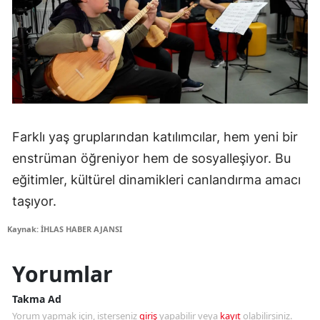
Farklı yaş gruplarından katılımcılar, hem yeni bir
enstrüman öğreniyor hem de sosyalleşiyor. Bu
eğitimler, kültürel dinamikleri canlandırma amacı
taşıyor.
Kaynak: İHLAS HABER AJANSI
Yorumlar
Takma Ad
Yorum yapmak için, isterseniz
giriş
yapabilir veya
kayıt
olabilirsiniz.