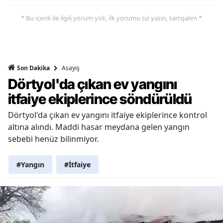
* Bu içerik ile ilgili yorum yok, ilk yorumu siz yazın, tartışalım *
Asayiş
Son Dakika
Dörtyol'da çıkan ev yangını
itfaiye ekiplerince söndürüldü
Dörtyol'da çıkan ev yangını itfaiye ekiplerince kontrol
altına alındı. Maddi hasar meydana gelen yangın
sebebi henüz bilinmiyor.
#Yangın
#İtfaiye