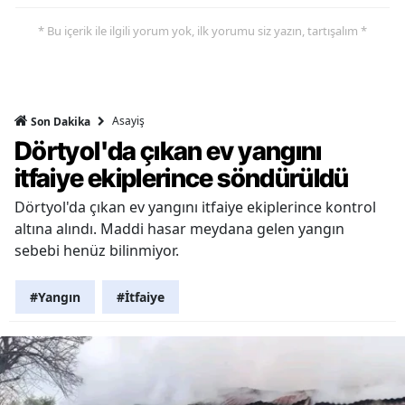
* Bu içerik ile ilgili yorum yok, ilk yorumu siz yazın, tartışalım *
Asayiş
Son Dakika
Dörtyol'da çıkan ev yangını
itfaiye ekiplerince söndürüldü
Dörtyol'da çıkan ev yangını itfaiye ekiplerince kontrol
altına alındı. Maddi hasar meydana gelen yangın
sebebi henüz bilinmiyor.
#Yangın
#İtfaiye