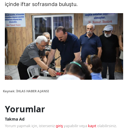
içinde iftar sofrasında buluştu.
Kaynak: İHLAS HABER AJANSI
Yorumlar
Takma Ad
Yorum yapmak için, isterseniz
giriş
yapabilir veya
kayıt
olabilirsiniz.