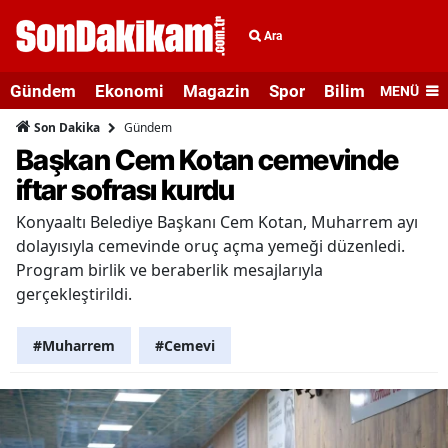
Ara
Gündem
Ekonomi
Magazin
Spor
Bilim ve Teknolo
MENÜ
Gündem
Son Dakika
Başkan Cem Kotan cemevinde
iftar sofrası kurdu
Konyaaltı Belediye Başkanı Cem Kotan, Muharrem ayı
dolayısıyla cemevinde oruç açma yemeği düzenledi.
Program birlik ve beraberlik mesajlarıyla
gerçekleştirildi.
#Muharrem
#Cemevi