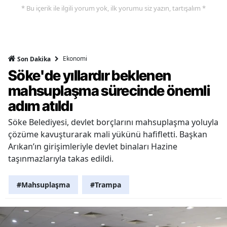
* Bu içerik ile ilgili yorum yok, ilk yorumu siz yazın, tartışalım *
Ekonomi
Son Dakika
Söke'de yıllardır beklenen
mahsuplaşma sürecinde önemli
adım atıldı
Söke Belediyesi, devlet borçlarını mahsuplaşma yoluyla
çözüme kavuşturarak mali yükünü hafifletti. Başkan
Arıkan’ın girişimleriyle devlet binaları Hazine
taşınmazlarıyla takas edildi.
#Mahsuplaşma
#Trampa