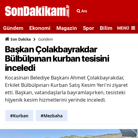
Ara
Gündem
Ekonomi
Magazin
Spor
Bilim ve Teknolo
MENÜ
Gündem
Son Dakika
Başkan Çolakbayrakdar
Bülbülpınarı kurban tesisini
inceledi
Kocasinan Belediye Başkanı Ahmet Çolakbayrakdar,
Erkilet Bülbülpınarı Kurban Satış Kesim Yeri'ni ziyaret
etti. Başkan, vatandaşlarla bayramlaşırken, tesisteki
hijyenik kesim hizmetlerini yerinde inceledi.
#Kurban
#Mezbaha