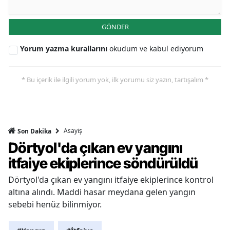
GÖNDER
Yorum yazma kurallarını
okudum ve kabul ediyorum
* Bu içerik ile ilgili yorum yok, ilk yorumu siz yazın, tartışalım *
Asayiş
Son Dakika
Dörtyol'da çıkan ev yangını
itfaiye ekiplerince söndürüldü
Dörtyol'da çıkan ev yangını itfaiye ekiplerince kontrol
altına alındı. Maddi hasar meydana gelen yangın
sebebi henüz bilinmiyor.