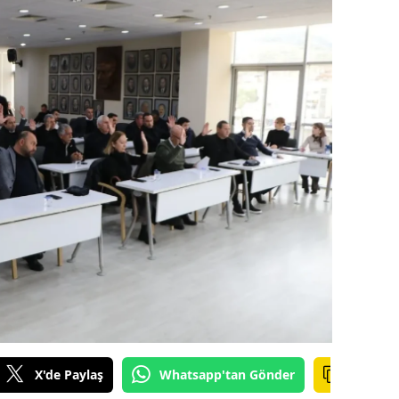
amsun
irt
inop
ivas
ekirdağ
okat
rabzon
unceli
anlıurfa
şak
X'de Paylaş
Whatsapp'tan Gönder
an