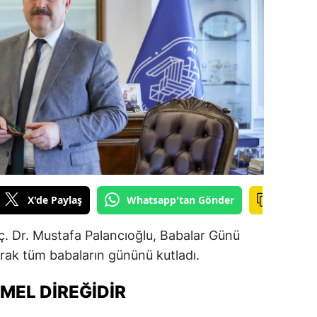
ilecik
ingöl
tlis
olu
urdur
ursa
anakkale
X'de Paylaş
Whatsapp'tan Gönder
ankırı
ç. Dr. Mustafa Palancıoğlu, Babalar Günü
orum
arak tüm babaların gününü kutladı.
enizli
MEL DIREĞIDIR
iyarbakır