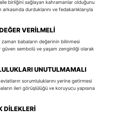
aile birliğini sağlayan kahramanlar olduğunu
dirne
ın arkasında durduklarını ve fedakarlıklarıyla
lazığ
rzincan
DEĞER VERILMELI
rzurum
 zaman babaların değerinin bilinmesi
lar güven sembolü ve yaşam zenginliği olarak
skişehir
aziantep
LULUKLARI UNUTULMAMALI
iresun
ümüşhane
vlatların sorumluluklarını yerine getirmesi
baların ileri görüşlülüğü ve koruyucu yapısına
akkari
atay
K DILEKLERI
sparta