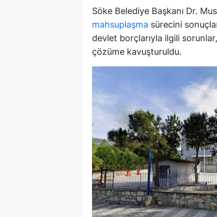
Söke Belediye Başkanı Dr. Must
Y
mahsuplaşma
sürecini sonuçlan
Z
devlet borçlarıyla ilgili sorunl
çözüme kavuşturuldu.
A
B
K
K
B
Ş
B
A
I