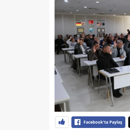
S
Si
S
S
T
T
T
T
Ş
U
Facebook'ta Paylaş
V