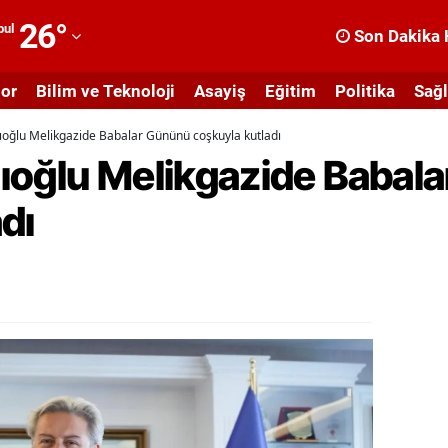
26
°
bul
Son Dakika 
dana
or
Bilim ve Teknoloji
Asayiş
Eğitim
Politika
Sağl
dıyaman
oğlu Melikgazide Babalar Gününü coşkuyla kutladı
fyonkarahisar
ıoğlu Melikgazide Babal
ğrı
dı
masya
nkara
ntalya
rtvin
ydın
alıkesir