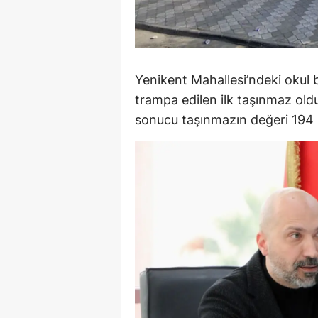
Y
K
Yenikent Mahallesi’ndeki okul
Ki
trampa edilen ilk taşınmaz ol
O
sonucu taşınmazın değeri 194 m
D