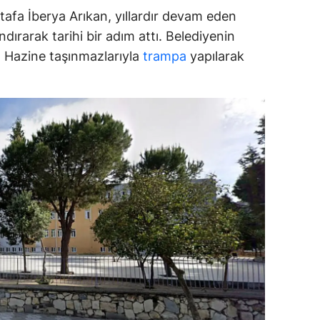
afa İberya Arıkan, yıllardır devam eden
ozgat
dırarak tarihi bir adım attı. Belediyenin
onguldak
ar, Hazine taşınmazlarıyla
trampa
yapılarak
ksaray
ayburt
araman
ırıkkale
atman
ırnak
artın
rdahan
ğdır