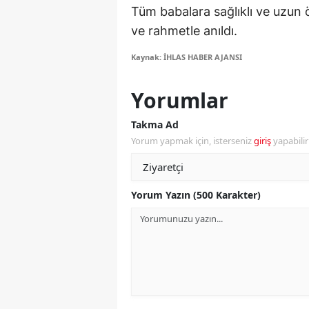
Tüm babalara sağlıklı ve uzun 
M
ve rahmetle anıldı.
İ
Kaynak: İHLAS HABER AJANSI
İ
Yorumlar
K
Takma Ad
K
Yorum yapmak için, isterseniz
giriş
yapabili
K
Kı
Yorum Yazın (500 Karakter)
K
K
K
K