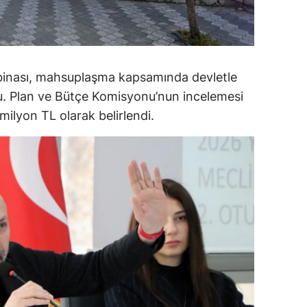
alova
arabük
 binası, mahsuplaşma kapsamında devletle
lis
du. Plan ve Bütçe Komisyonu’nun incelemesi
smaniye
ilyon TL olarak belirlendi.
üzce