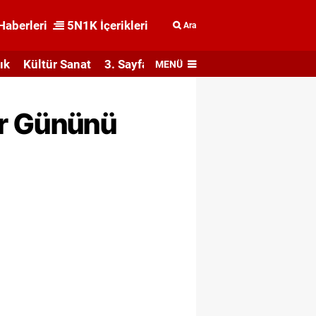
Haberleri
5N1K İçerikleri
Ara
ık
Kültür Sanat
3. Sayfa
MENÜ
ar Gününü