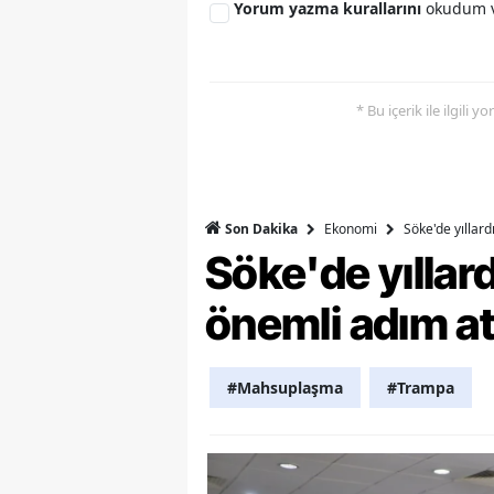
Yorum yazma kurallarını
okudum v
M
M
* Bu içerik ile ilgili 
K
M
M
Ekonomi
Söke'de yıllar
Son Dakika
Söke'de yılla
M
N
önemli adım at
N
#Mahsuplaşma
#Trampa
O
R
S