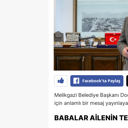
B
B
Bi
B
B
B
Ç
Facebook'ta Paylaş
Ç
Melikgazi Belediye Başkanı Do
Ç
için anlamlı bir mesaj yayınlay
D
BABALAR AILENIN TE
D