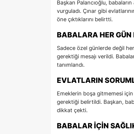
Başkan Palancıoğlu, babaların 
E
vurguladı. Çınar gibi evlatların
öne çıktıklarını belirtti.
E
E
BABALARA HER GÜN 
E
Sadece özel günlerde değil her
gerektiği mesajı verildi. Baba
E
tanımlandı.
G
EVLATLARIN SORUM
G
G
Emeklerin boşa gitmemesi için e
gerektiği belirtildi. Başkan, ba
H
dikkat çekti.
H
BABALAR İÇIN SAĞLI
I