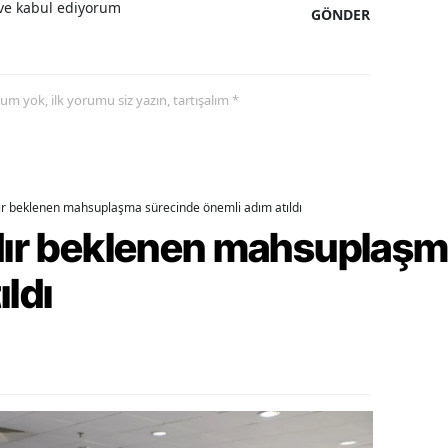
e kabul ediyorum
GÖNDER
alatya
anisa
yorum yok, ilk yorumu siz yazın, tartışalım *
ahramanmaraş
ardin
uğla
dır beklenen mahsuplaşma sürecinde önemli adım atıldı
rdır beklenen mahsuplaş
uş
evşehir
ıldı
iğde
rdu
ize
akarya