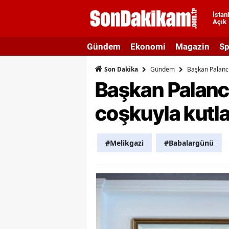
İstan
Açık
A
Gündem
Ekonomi
Magazin
Sp
A
Gündem
Başkan Palancı
Son Dakika
A
Başkan Palanc
A
coşkuyla kutla
A
A
#Melikgazi
#Babalargünü
A
A
A
B